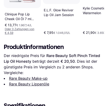
Kylie Cosmetics
E.L.F. Glow Reviver
Watermelon
Clinique Pop Lip
Lip Oil Jam Session
Cheek Oil Öl 7 ml
Nude Honey
€ 13,77
€ 1.967,14/L
Dunkelrot
Oder 3 Zahlungen von
€ 7,95
€ 21,90
€ 4,59
€ 1.046,05/L
€ 3.650
Produktinformationen
Der niedrigste Preis für 
Rare Beauty Soft Pinch Tinted 
Lip Oil Honesty
 beträgt derzeit 
€ 20,50
. Dies ist der 
günstigste Preis im Vergleich zu 
2
 anderen Shops.
Vergleiche:
Rare Beauty Make-up
Rare Beauty Lippenöle
Spezifikationen