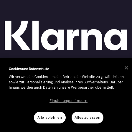
Copyright © 2005-2026 Klarna Bank AB (publ). Headquarters: Stockholm, Sweden. All
Cookies und Datenschutz
rights reserved. Klarna Bank AB (publ). Sveavägen 46, 111 34 Stockholm. Organization
number: 556737-0431
Wir verwenden Cookies, um den Betrieb der Website zu gewährleisten,
sowie zur Personalisierung und Analyse Ihres Surfverhaltens. Darüber
Cookies
Klarna.com
hinaus werden auch Daten an unsere Werbepartner übermittelt.
Einstellungen ändern
Alle ablehnen
Alles zulassen