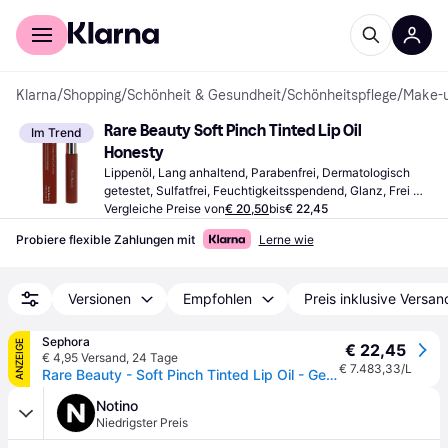
Für Shopper
Für Händler
Klarna
/
Shopping
/
Schönheit & Gesundheit
/
Schönheitspflege
/
Make-
Rare Beauty Soft Pinch Tinted Lip Oil 
Im Trend
Honesty
Lippenöl, Lang anhaltend, Parabenfrei, Dermatologisch 
getestet, Sulfatfrei, Feuchtigkeitsspendend, Glanz, Frei 
von Mineralöl, Pflegend
Vergleiche Preise von
€ 20,50
bis
€ 22,45
Probiere flexible Zahlungen mit
Lerne wie
Versionen
Empfohlen
Preis inklusive Versan
Sephora
ANZEIGE
€ 22,45
€ 4,95 Versand
,
24 Tage
€ 7.483,33/L
Rare Beauty - Soft Pinch Tinted Lip Oil - Getöntes Lippenöl - soft Pinch Tinted Lip Oil - Honesty - 3 ml
Notino
Niedrigster Preis