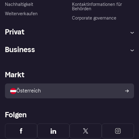
Nachhaltigkeit
Kontaktinformationen für
Behörden
Weiterverkaufen
Corporate governance
Privat
Hilfe
Käuferschutzrichtlinien
Business
Einloggen
Beschwerden
Händlersupport
Entwicklerseite
Klarna App
Datenschutzeinstellungen
Händlerportal
Betriebsstatus
Markt
Shops entdecken
Dein Widerrufsrecht
Mit Klarna verkaufen
Plattformen und Partner
Österreich
Folgen