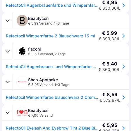
€ 4,95
RefectoCil Augenbrauenfarbe und Wimpernfarbe 15 ml Blauschwarz 2
€ 330,00/L
Beautycon
€ 5,99 Versand
,
1–3 Tage
€ 5,99
Refectocil Wimpernfarbe 2 Blauschwarz 15 ml
€ 399,33/L
flaconi
€ 3,50 Versand
,
2 Tage
€ 5,40
RefectoCil Augenbrauen- und Wimpernfarbe Augenbrauenfarbe 15 ml Nr. 2 blau-schwarz
€ 360,00/L
Shop Apotheke
€ 3,95 Versand
,
1–3 Tage
€ 8,59
Refectocil Wimpernfarbe blauschwarz 2 Creme 15 ml dunkelblau
€ 572,67/L
Beautycos
€ 7,00 Versand
€ 5,95
RefectoCil Eyelash And Eyebrow Tint 2 Blue Black 15 ml
€ 396,67/L