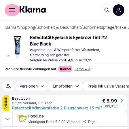
Für Shopper
Für Händler
Klarna
/
Shopping
/
Schönheit & Gesundheit
/
Schönheitspflege
/
Make-
RefectoCil Eyelash & Eyebrow Tint #2 
Blue Black
Augenbrauen- & Wimpernfarbe, Wasserfest, 
Dermatologisch getestet
+
1
Vergleiche Preise von
€ 4,95
bis
€ 13,25
Probiere flexible Zahlungen mit
Lerne wie
Versionen
Empfohlen
Preis inklusive Versan
Beautycon
ANZEIGE
€ 5,99
€ 5,99 Versand
,
1–3 Tage
€ 399,33/L
Refectocil Wimpernfarbe 2 Blauschwarz 15 ml
Hood.de
·
Niedrigster Preis
€ 2,90 Versand
,
1–2 Tage