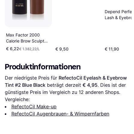
Depend Perfec
Lash & Eyebro
Colour #4904 
Max Factor 2000
Calorie Brow Sculpt
Gel #004 Black Brown
€ 6,22
€ 9,50
€ 11,90
€ 1.382,22/L
Produktinformationen
Der niedrigste Preis für 
RefectoCil Eyelash & Eyebrow 
Tint #2 Blue Black
 beträgt derzeit 
€ 4,95
. Dies ist der 
günstigste Preis im Vergleich zu 
12
 anderen Shops.
Vergleiche:
RefectoCil Make-up
RefectoCil Augenbrauen- & Wimpernfarben