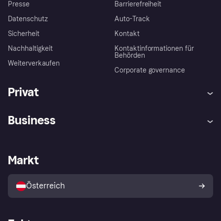
Presse
Barrierefreiheit
Datenschutz
Auto-Track
Sicherheit
Kontakt
Nachhaltigkeit
Kontaktinformationen für
Behörden
Weiterverkaufen
Corporate governance
Privat
Hilfe
Käuferschutzrichtlinien
Business
Einloggen
Beschwerden
Händlersupport
Entwicklerseite
Klarna App
Datenschutzeinstellungen
Händlerportal
Betriebsstatus
Markt
Shops entdecken
Dein Widerrufsrecht
Mit Klarna verkaufen
Plattformen und Partner
Österreich