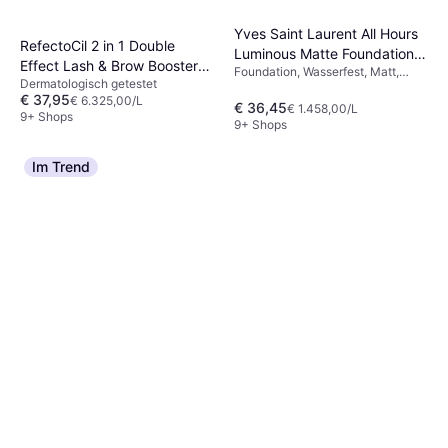
Yves Saint Laurent All Hours
RefectoCil 2 in 1 Double
Luminous Matte Foundation
Effect Lash & Brow Booster
Foundation, Wasserfest, Matt,
MN8
Dermatologisch getestet
6ml
Feuchtigkeitsspendend, Lang
€ 37,95
€ 6.325,00/L
anhaltend, LSF
€ 36,45
€ 1.458,00/L
9+ Shops
9+ Shops
Im Trend
Lancôme Hypnôse Mascara
#02 Brun Hypnotic
Volumen verleihend, Vitamine,
€ 23,98
Pflegend
€ 3.867,74/L
9+ Shops