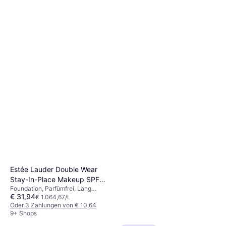
Erborian CC Cream Red
Correct 15ml
CC-Creme
€ 15,18
Oder 3 Zahlungen von € 5,06
9+ Shops
Estée Lauder Double Wear
Stay-In-Place Makeup SPF10
Foundation, Parfümfrei, Lang
- 2N2 Buff
€ 31,94
anhaltend, Matt, Alkoholfrei, Nicht
€ 1.064,67/L
komedogen, LSF, Wasserfest,
Oder 3 Zahlungen von € 10,64
Feuchtigkeitsspendend,
9+ Shops
Dermatologisch getestet