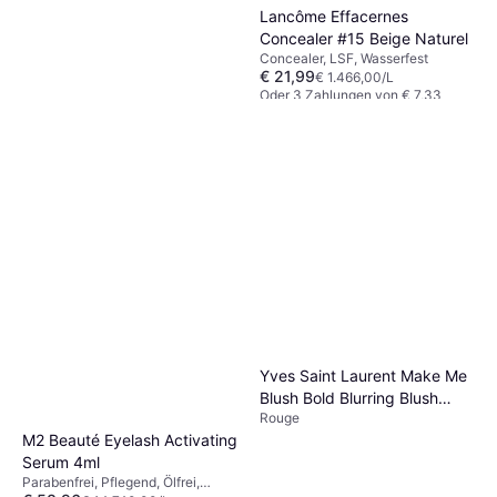
Lancôme Effacernes
Concealer #15 Beige Naturel
Concealer, LSF, Wasserfest
€ 21,99
€ 1.466,00/L
Oder 3 Zahlungen von € 7,33
9 Shops
Charlotte Tilbury Airbrush
Flawless Setting Spray 100
Setting-Spray
ml
Yves Saint Laurent Make Me
€ 37,95
€ 379,50/L
Blush Bold Blurring Blush
5 Shops
Rouge
Rouge 6 g Nr 12 Honey Moon
M2 Beauté Eyelash Activating
Blau
Serum 4ml
Parabenfrei, Pflegend, Ölfrei,