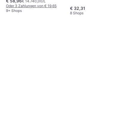
€ 58,96
Vitamine, Reparierend,
€ 14.740,00/L
Feuchtigkeitsspendend
Oder 3 Zahlungen von € 19,65
€ 32,31
9+ Shops
8 Shops