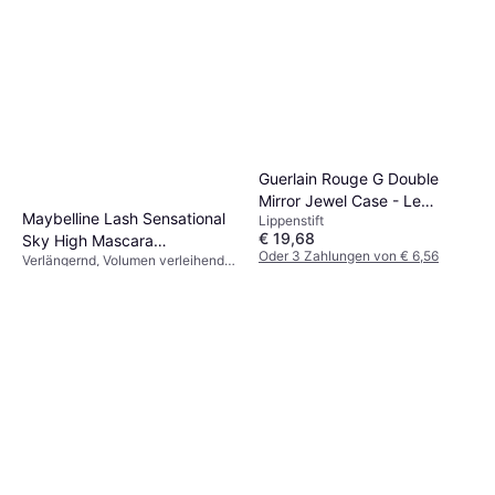
Guerlain Rouge G Double
Mirror Jewel Case - Le
Maybelline Lash Sensational
Lippenstift
Strasse
€ 19,68
Sky High Mascara
Oder 3 Zahlungen von € 6,56
Verlängernd, Volumen verleihend,
Waterproof Very Black
9+ Shops
€ 8
Lang anhaltend, Wasserfest
€ 1.333,33/L
9+ Shops