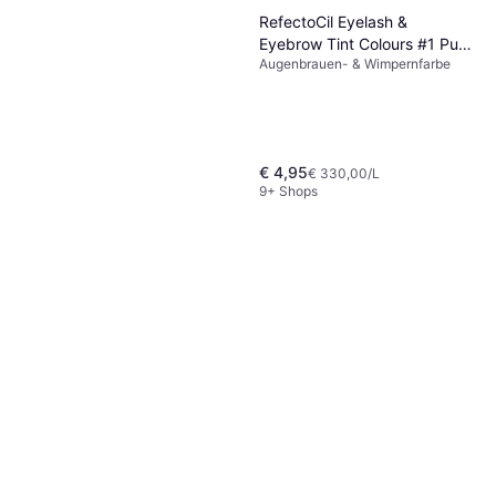
RefectoCil Eyelash &
Eyebrow Tint Colours #1 Pure
Augenbrauen- & Wimpernfarbe
Black
€ 4,95
€ 330,00/L
9+ Shops
Shiseido Revitalessence Skin
Glow Foundation SPF30
Foundation, Nicht komedogen,
#230 Alder
€ 32,88
Strahlender Teint,
€ 1.096,00/L
Feuchtigkeitsspendend, LSF,
9+ Shops
Dermatologisch getestet