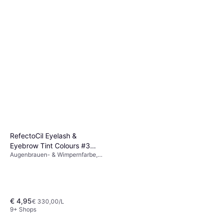
RefectoCil Eyelash &
Eyebrow Tint Colours #3
Augenbrauen- & Wimpernfarbe,
Natural Brown
Wasserfest
Clinique Almost Lipstick
Black Honey
€ 4,95
€ 330,00/L
Lippenstift, Parabenfrei,
9+ Shops
€ 7,77
Parfümfrei, Glanz,
Feuchtigkeitsspendend, Kühlend,
9+ Shops