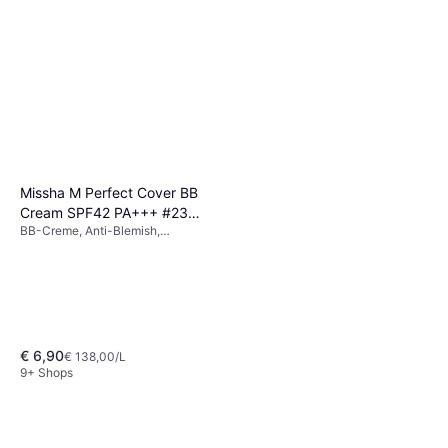
Missha M Perfect Cover BB
Cream SPF42 PA+++ #23
BB-Creme, Anti-Blemish,
Natural Beige 50ml
Strahlender Teint, Duft, Lang
anhaltend,
Feuchtigkeitsspendend, LSF,
Pflegend, Anti-Aging,
Dermatologisch getestet
€ 6,90
€ 138,00/L
9+ Shops