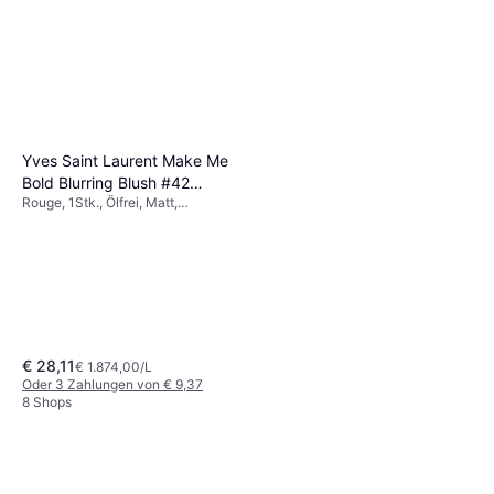
Yves Saint Laurent Make Me
Bold Blurring Blush #42
Rouge, 1Stk., Ölfrei, Matt,
Babydoll Pink
Wasserfest, Schimmer-Effekt
€ 28,11
€ 1.874,00/L
Oder 3 Zahlungen von € 9,37
8 Shops