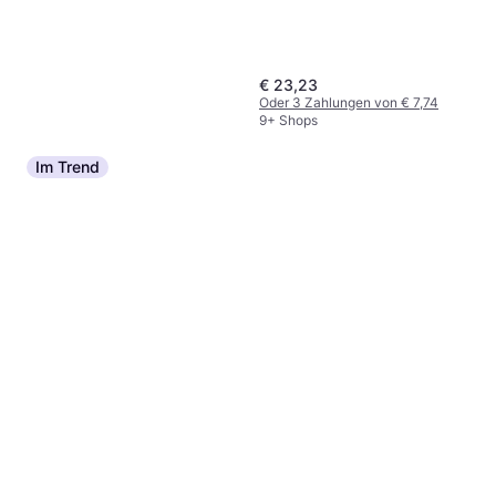
€ 23,23
Oder 3 Zahlungen von € 7,74
9+ Shops
Im Trend
Clinique High Impact
Mascara #01 Black
Definierend, Verlängernd, Volumen
€ 15,95
verleihend, Parfümfrei,
€ 2.278,57/L
Parabenfrei, Wasserfest
9+ Shops