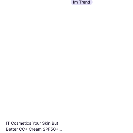
Lancôme Monsieur Big
Im Trend
Volume Mascara #01 Black
Verlängernd, Volumen verleihend
€ 20,08
€ 2.008,00/L
Oder 3 Zahlungen von € 6,69
9+ Shops
IT Cosmetics Your Skin But
Better CC+ Cream SPF50+