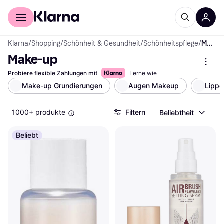
Für Shopper
Für Händler
Klarna
/
Shopping
/
Schönheit & Gesundheit
/
Schönheitspflege
/
Make-up
Make-up
Probiere flexible Zahlungen mit
Lerne wie
Make-up Grundierungen
Augen Makeup
Lippe
1000+ produkte
Filtern
Beliebtheit
Beliebt