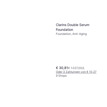
Clarins Double Serum
Foundation
Foundation, Anti-Aging
€ 30,81
€ 1.027,00/L
Oder 3 Zahlungen von € 10,27
9 Shops
Yves Saint Laurent Lash
Clash Extreme Volume
Volumen verleihend, Verlängernd,
Mascara #01 Black
€ 23,26
Parfümfrei, Pflegend, Lang
€ 2.584,44/L
anhaltend, Parabenfrei
9+ Shops