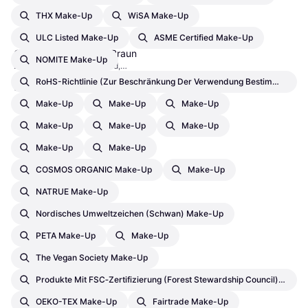
THX Make-Up
WiSA Make-Up
ULC Listed Make-Up
ASME Certified Make-Up
Clinique Almost Lipstick
Camel Nude Honey - Braun
NOMITE Make-Up
Lippenstift, Lang anhaltend,
€ 15,98
Pflegend, Parabenfrei, Parfümfrei
RoHS-Richtlinie (zur Beschränkung Der Verwendung Bestimmter Gefährlicher Stoffe In Elektro- Und Elektronikgeräten) Make-Up
9+ Shops
Make-Up
Make-Up
Make-Up
Make-Up
Make-Up
Make-Up
Make-Up
Make-Up
COSMOS ORGANIC Make-Up
Make-Up
NATRUE Make-Up
Nordisches Umweltzeichen (Schwan) Make-Up
PETA Make-Up
Make-Up
The Vegan Society Make-Up
Produkte Mit FSC‑Zertifizierung (Forest Stewardship Council) – Zertifizierung Durch Dritte - Make-Up
OEKO-TEX Make-Up
Fairtrade Make-Up