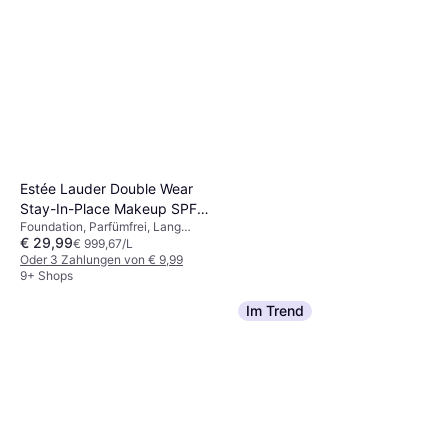
Estée Lauder Double Wear
Stay-In-Place Makeup SPF10
Foundation, Parfümfrei, Lang
- 3N1 Ivory Beige
€ 29,99
anhaltend, Matt, Alkoholfrei, Nicht
€ 999,67/L
komedogen, LSF, Wasserfest,
Oder 3 Zahlungen von € 9,99
Feuchtigkeitsspendend,
9+ Shops
Dermatologisch getestet
Im Trend
Lancôme Hypnôse Mascara
#01 Noir Hypnotic
Volumen verleihend, Vitamine,
€ 23,21
Pflegend
€ 3.743,55/L
Oder 3 Zahlungen von € 7,73
9+ Shops