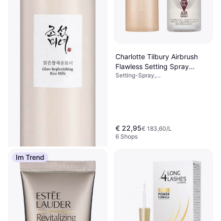
Charlotte Tilbury Airbrush
Flawless Setting Spray
Setting-Spray,
Transparent - Reisegröße
Feuchtigkeitsspendend
€ 22,95
€ 183,60/L
6 Shops
Im Trend
Beauty of Joseon Glow