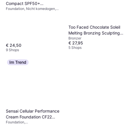
Compact SPF50+
Foundation, Nicht komedogen,
Medium/Dark
Strahlender Teint, Kühlend, Duft,
Feuchtigkeitsspendend, LSF,
Dermatologisch getestet
Too Faced Chocolate Soleil
Melting Bronzing Sculpting
Bronzer
Stick - Braun
€ 27,95
€ 24,50
5 Shops
9 Shops
Im Trend
Sensai Cellular Performance
Cream Foundation CF22
Foundation,
Natural Beige
Feuchtigkeitsspendend