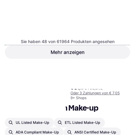
Sie haben 48 von 61964 Produkten angesehen
Mehr anzeigen
Clinique Even Better Makeup
SPF15 CN 10 Alabaster
Foundation, Parabenfrei,
1
2
3
...
647
...
1291
€ 21,17
Parfümfrei, Ölfrei, Lang anhaltend,
€ 705,67/L
LSF, Feuchtigkeitsspendend
Oder 3 Zahlungen von € 7,05
9+ Shops
Beliebte Suchen in Make-up
UL Listed Make-Up
ETL Listed Make-Up
ADA Compliant Make-Up
ANSI Certified Make-Up