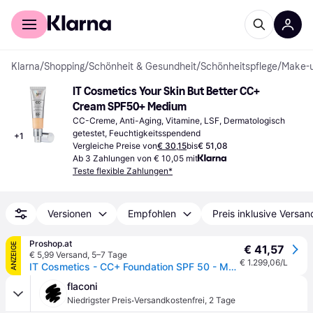
Für Shopper
Für Händler
Klarna
/
Shopping
/
Schönheit & Gesundheit
/
Schönheitspflege
/
Make-
IT Cosmetics Your Skin But Better CC+ 
Cream SPF50+ Medium
CC-Creme, Anti-Aging, Vitamine, LSF, Dermatologisch 
getestet, Feuchtigkeitsspendend
+
1
Vergleiche Preise von
€ 30,15
bis
€ 51,08
Ab 3 Zahlungen von € 10,05 mit
Teste flexible Zahlungen*
Versionen
Empfohlen
Preis inklusive Versan
Proshop.at
ANZEIGE
€ 41,57
€ 5,99 Versand
,
5–7 Tage
€ 1.299,06/L
IT Cosmetics - CC+ Foundation SPF 50 - Medium
flaconi
·
Niedrigster Preis
Versandkostenfrei
,
2 Tage