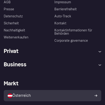
AGB
Impressum
Presse
Barrierefreiheit
Datenschutz
Auto-Track
Sicherheit
Kontakt
Nachhaltigkeit
Kontaktinformationen für
Behörden
Weiterverkaufen
Corporate governance
Privat
Hilfe
Käuferschutzrichtlinien
Business
Einloggen
Beschwerden
Händlersupport
Entwicklerseite
Klarna App
Datenschutzeinstellungen
Händlerportal
Betriebsstatus
Markt
Shops entdecken
Dein Widerrufsrecht
Mit Klarna verkaufen
Plattformen und Partner
Österreich