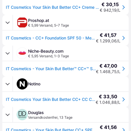
€ 30,15
IT Cosmetics Your Skin But Better CC+ Creme SPF 50+ CC Cream 32 ml Medium
€ 942,19/L
Proshop.at
€ 5,99 Versand
,
5–7 Tage
€ 41,57
IT Cosmetics - CC+ Foundation SPF 50 - Medium
€ 1.299,06/L
Niche-Beauty.com
€ 5,95 Versand
,
1–3 Tage
€ 47,00
IT Cosmetics - Your Skin But Better™ CC+™ SPF 50+ - CC Cream - Medium
€ 1.468,75/L
Notino
€ 33,50
IT Cosmetics Your Skin But Better CC+ CC Cream SPF 50+ Farbton Medium 32 ml
€ 1.046,88/L
Douglas
Versandkostenfrei
,
13 Tage
€ 41,56
IT Cosmetics - Your Skin But Better CC+ SPF 50+ BB- & CC-Cream 32 ml Medium - 32 ml - Fullsize - Nude