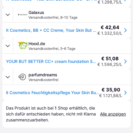
€ 1.298,75/L
Galaxus
Versandkostenfrei
,
8–10 Tage
€ 42,64
It Cosmetics, BB + CC Creme, Your Skin But Better CC+ (Medium, 32ml)
€ 1.332,50/L
Hood.de
Versandkostenfrei
,
5–6 Tage
€ 51,08
YOUR BUT BETTER CC+ cream foundation SPF50+ #medium 32
€ 1.596,25/L
parfumdreams
Versandkostenfrei
€ 35,90
it Cosmetics Feuchtigkeitspflege Your Skin But Better CC+ Cream SPF 50+ BB- & CC-Cream Damen 32 ml
€ 1.121,88/L
Das Produkt ist auch bei 
1
Shop
 erhältlich, die 
sich dafür entschieden haben, nicht mit Klarna 
Alle anzeigen
zusammenzuarbeiten.