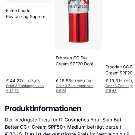
Estée Lauder
Revitalizing Supreme
CC Creme SPF10
30ml
Erborian CC Eye
Cream SPF20 Doré
Erborian CC E
Cream SPF20 C
€ 44,27
€ 18,85
€ 19,31
€ 1.475,67/L
€ 1.885,00/L
€ 1.931,
Oder 3 Zahlungen von
Oder 3 Zahlungen von
Oder 3 Zahlunge
€ 14,75
€ 6,28
€ 6,43
Produktinformationen
Der niedrigste Preis für 
IT Cosmetics Your Skin But 
Better CC+ Cream SPF50+ Medium
 beträgt derzeit 
€ 30,15
. Dies ist der günstigste Preis im Vergleich zu 
9