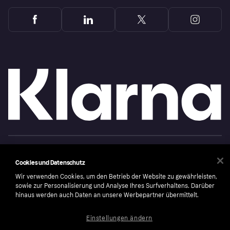
Copyright © 2005-2026 Klarna Bank AB (publ). Headquarters: Stockholm, Sweden. All
rights reserved. Klarna Bank AB (publ). Sveavägen 46, 111 34 Stockholm. Organization
number: 556737-0431
Cookies und Datenschutz
Wir verwenden Cookies, um den Betrieb der Website zu gewährleisten,
Cookies
Klarna.com
sowie zur Personalisierung und Analyse Ihres Surfverhaltens. Darüber
hinaus werden auch Daten an unsere Werbepartner übermittelt.
Einstellungen ändern