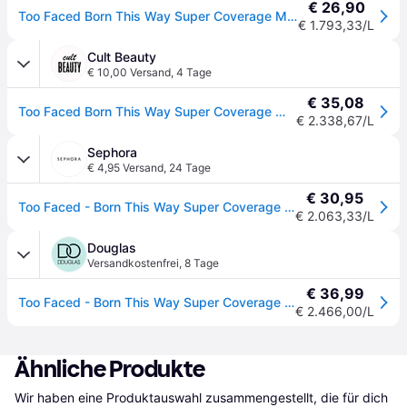
€ 26,90
Too Faced Born This Way Super Coverage Multi-Use Concealer Langzeit-Korrektor für volle Abdeckung Farbton Taffy 13.5 ml
€ 1.793,33/L
Cult Beauty
€ 10,00 Versand
,
4 Tage
€ 35,08
Too Faced Born This Way Super Coverage Multi-Use Concealer 13.5ml (Various Shades) - Taffy
€ 2.338,67/L
Sephora
€ 4,95 Versand
,
24 Tage
€ 30,95
Too Faced - Born This Way Super Coverage Multi-use Concealer - Concealer - Taffy (15 Ml) - 15 ml
€ 2.063,33/L
Douglas
Versandkostenfrei
,
8 Tage
€ 36,99
Too Faced - Born This Way Super Coverage Concealer 13,5 ml Taffy - Hellbraun
€ 2.466,00/L
Ähnliche Produkte
Wir haben eine Produktauswahl zusammengestellt, die für dich 