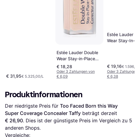
Estée Lauder 
Wear Stay-In-
Concealer 2N 
Estée Lauder Double
Camel
Wear Stay-in-Place
Concealer Langzeit-
€ 19,16
€ 18,28
€ 1.596,
Korrektor Farbton -
Oder 3 Zahlungen von
Oder 3 Zahlunge
€ 31,95
€ 5.325,00/L
€ 6,09
€ 6,38
Hellbraun
Produktinformationen
Der niedrigste Preis für 
Too Faced Born this Way 
Super Coverage Concealer Taffy
 beträgt derzeit 
€ 26,90
. Dies ist der günstigste Preis im Vergleich zu 
5
anderen Shops.
Vergleiche: