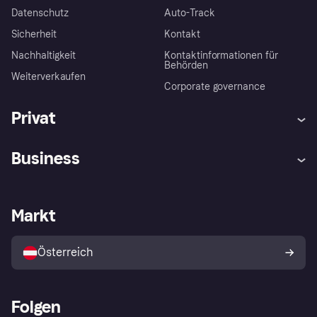
Datenschutz
Auto-Track
Sicherheit
Kontakt
Nachhaltigkeit
Kontaktinformationen für
Behörden
Weiterverkaufen
Corporate governance
Privat
Hilfe
Käuferschutzrichtlinien
Business
Einloggen
Beschwerden
Händlersupport
Entwicklerseite
Klarna App
Datenschutzeinstellungen
Händlerportal
Betriebsstatus
Markt
Shops entdecken
Dein Widerrufsrecht
Mit Klarna verkaufen
Plattformen und Partner
Österreich
Folgen