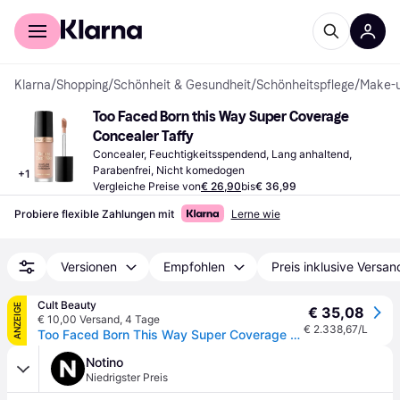
Für Shopper
Für Händler
Klarna
/
Shopping
/
Schönheit & Gesundheit
/
Schönheitspflege
/
Make-
Too Faced Born this Way Super Coverage 
Concealer Taffy
Concealer, Feuchtigkeitsspendend, Lang anhaltend, 
Parabenfrei, Nicht komedogen
+
1
Vergleiche Preise von
€ 26,90
bis
€ 36,99
Probiere flexible Zahlungen mit
Lerne wie
Versionen
Empfohlen
Preis inklusive Versan
Cult Beauty
ANZEIGE
€ 35,08
€ 10,00 Versand
,
4 Tage
€ 2.338,67/L
Too Faced Born This Way Super Coverage Multi-Use Concealer 13.5ml (Various Shades) - Taffy
Notino
Niedrigster Preis