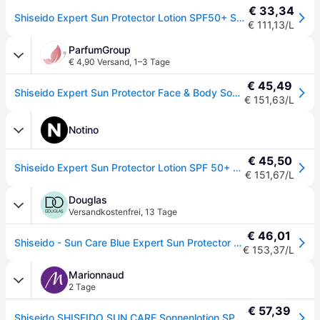
€ 33,34
Shiseido Expert Sun Protector Lotion SPF50+ Sonnenlotion 300 ml
€ 111,13/L
ParfumGroup
€ 4,90 Versand
,
1–3 Tage
€ 45,49
Shiseido Expert Sun Protector Face & Body Sonnenlotion SPF 50+ 300 ml
€ 151,63/L
Notino
€ 45,50
Shiseido Expert Sun Protector Lotion SPF 50+ Sonnenlotion für Gesicht und Körper SPF 50+ 300 ml
€ 151,67/L
Douglas
Versandkostenfrei
,
13 Tage
€ 46,01
Shiseido - Sun Care Blue Expert Sun Protector Lotion SPF50 Sonnenschutz 300 ml
€ 153,37/L
Marionnaud
2 Tage
€ 57,39
Shiseido SHISEIDO SUN CARE Sonnenlotion SPF50+ - transparent