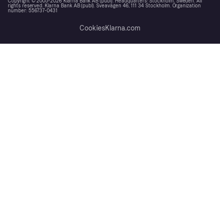
Copyright © 2005-2026 Klarna Bank AB (publ). Headquarters: Stockholm, Sweden. All
rights reserved. Klarna Bank AB (publ). Sveavägen 46, 111 34 Stockholm. Organization
number: 556737-0431
Cookies
Klarna.com