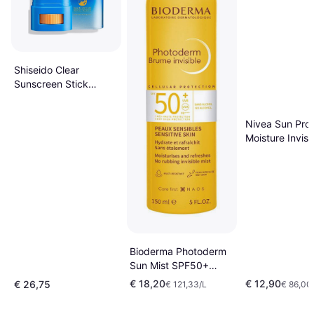
Shiseido Clear
Sunscreen Stick
SPF50+ 20g
Nivea Sun Prot
Moisture Invisi
Finish SPF50+
Bioderma Photoderm
Sun Mist SPF50+
150ml
€ 18,20
€ 12,90
€ 26,75
€ 121,33/L
€ 86,00