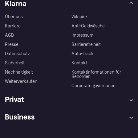
Klarna
Über uns
Wikipink
Karriere
Anti-Geldwäsche
AGB
Impressum
Presse
Barrierefreiheit
Datenschutz
Auto-Track
Sicherheit
Kontakt
Nachhaltigkeit
Kontaktinformationen für
Behörden
Weiterverkaufen
Corporate governance
Privat
Hilfe
Käuferschutzrichtlinien
Business
Einloggen
Beschwerden
Händlersupport
Entwicklerseite
Klarna App
Datenschutzeinstellungen