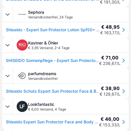
€ 191,30/L
Sephora
Versandkostenfrei
,
24 Tage
€ 48,95
Shiseido - Expert Sun Protector Lotion Spf50+ - Sun Lotion - gsc Sun Lotion Spf50+ 300ml - 300 ml
€ 163,17/L
Kastner & Öhler
€ 3,95 Versand
,
2–4 Tage
€ 71,00
SHISEIDO Sonnenpflege - Expert Sun Protector Lotion SPF50+ 300ml - keine Farbe - EG
€ 236,67/L
parfumdreams
Versandkostenfrei
€ 38,90
Shiseido Schutz Expert Sun Protector Face & Body Lotion Sonnencreme Unisex 300 ml
€ 129,67/L
Lookfantastic
€ 6,00 Versand
,
4 Tage
€ 46,00
Shiseido Expert Sun Protector Face and Body Lotion SPF50+ 300ml
€ 153,33/L