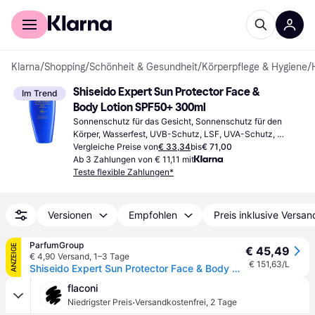
Für Shopper
Für Händler
Klarna
/
Shopping
/
Schönheit & Gesundheit
/
Körperpflege & Hygiene
/
Shiseido Expert Sun Protector Face & 
Im Trend
Body Lotion SPF50+ 300ml
Sonnenschutz für das Gesicht, Sonnenschutz für den 
Körper, Wasserfest, UVB-Schutz, LSF, UVA-Schutz, 
Dermatologisch getestet, Nicht komedogen, Parfümfrei, 
Vergleiche Preise von
€ 33,34
bis
€ 71,00
Antioxidantien
Ab 3 Zahlungen von € 11,11 mit
Teste flexible Zahlungen*
Versionen
Empfohlen
Preis inklusive Versan
ParfumGroup
ANZEIGE
€ 45,49
€ 4,90 Versand
,
1–3 Tage
€ 151,63/L
Shiseido Expert Sun Protector Face & Body Sonnenlotion SPF 50+ 300 ml
flaconi
·
Niedrigster Preis
Versandkostenfrei
,
2 Tage