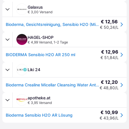
Galaxus
€ 3,00 Versand
€ 12,56
Bioderma, Gesichtsreinigung, Sensibio H2O (Mizellenwasser, 250ml)
€ 50,24/L
HAGEL-SHOP
€ 4,99 Versand
,
1–2 Tage
€ 12,96
BIODERMA Sensibio H2O AR 250 ml
€ 51,84/L
Liki 24
€ 12,20
Bioderma Crealine Micellar Cleansing Water Anti-Rötungen Sensitive Skin H2O AR 250ml
€ 48,80/L
apotheke.at
€ 3,95 Versand
€ 10,99
Bioderma Sensibio H2O AR Lösung
€ 43,96/L