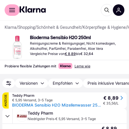
Für Shopper
Für Händler
Klarna
/
Shopping
/
Schönheit & Gesundheit
/
Körperpflege & Hygiene
/
Bioderma Sensibio H2O 250ml
Reinigungscreme & Reinigungsgel, Nicht komedogen, 
Alkoholfrei, Parfümfrei, Parabenfrei, Aloe Vera
Vergleiche Preise von
€ 8,89
bis
€ 32,64
Probiere flexible Zahlungen mit
Lerne wie
Versionen
Empfohlen
Preis inklusive Versan
Teddy Pharm
ANZEIGE
€ 8,89
€ 5,95 Versand
,
3–5 Tage
€ 35,56/L
BIODERMA Sensibio H2O Mizellenwasser 250 ml
Teddy Pharm
·
Niedrigster Preis
€ 5,95 Versand
,
3–5 Tage
€ 8,89