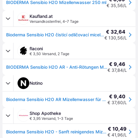
BIODERMA Sensibio H2O Mizellenwasser 250 ml
€ 35,56/L
Kaufland.at
Versandkostenfrei
,
4–7 Tage
€ 32,64
Bioderma Sensibio H2O čisticí odličovací micelární voda 250 ml
€ 130,56/L
flaconi
€ 3,50 Versand
,
2 Tage
€ 9,46
BIODERMA Sensibio H2O AR - Anti-Rötungen Mizellenwasser, sanft reinigend Make-up Entferner 250 ml
€ 37,84/L
Notino
€ 9,40
Bioderma Sensibio H2O AR Mizellenwasser für empfindliche Haut mit der Neigung zum Erröten 250 ml
€ 37,60/L
Shop Apotheke
€ 3,95 Versand
,
1–3 Tage
€ 10,49
Bioderma Sensibio H2O - Sanft reinigendes Mizellenwasser Lösung 250 ml Unisex
€ 41,96/L