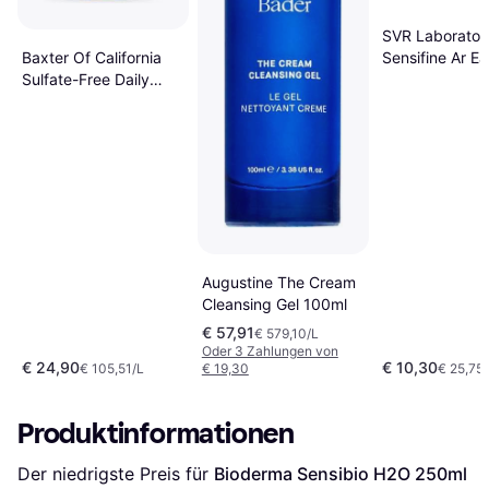
SVR Laboratoi
Baxter Of California
Sensifine Ar E
Sulfate-Free Daily
Micellaire 400
Face Wash 236ml
Augustine The Cream
Cleansing Gel 100ml
€ 57,91
€ 579,10/L
Oder 3 Zahlungen von
€ 24,90
€ 10,30
€ 105,51/L
€ 19,30
€ 25,75/
Produktinformationen
Der niedrigste Preis für 
Bioderma Sensibio H2O 250ml