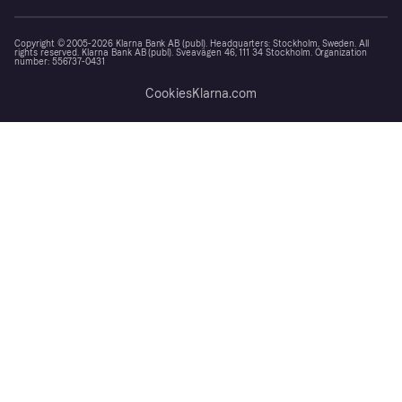
Copyright © 2005-2026 Klarna Bank AB (publ). Headquarters: Stockholm, Sweden. All
rights reserved. Klarna Bank AB (publ). Sveavägen 46, 111 34 Stockholm. Organization
number: 556737-0431
Cookies
Klarna.com