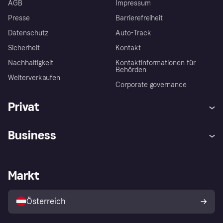
AGB
Impressum
Presse
Barrierefreiheit
Datenschutz
Auto-Track
Sicherheit
Kontakt
Nachhaltigkeit
Kontaktinformationen für
Behörden
Weiterverkaufen
Corporate governance
Privat
Hilfe
Käuferschutzrichtlinien
Business
Einloggen
Beschwerden
Händlersupport
Entwicklerseite
Klarna App
Datenschutzeinstellungen
Händlerportal
Betriebsstatus
Markt
Shops entdecken
Dein Widerrufsrecht
Mit Klarna verkaufen
Plattformen und Partner
Österreich