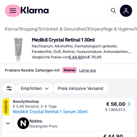
Für Shopper
Für Händler
Klarna
/
Shopping
/
Schönheit & Gesundheit
/
Körperpflege & Hygiene
/
Medik8 Crystal Retinal 1 30ml
Nachtserum, Alkoholfrei, Dermatologisch getestet, 
Parabenfrei, Duft, Retinal, Hyaluronsäure, Antioxidantien, 
Enzyme, Vitamine, Vitamin A, Vitamin C, Vitamin E, 
Vergleiche Preise von
€ 44,90
bis
€ 70,00
Kollagen, Squalan
Probiere flexible Zahlungen mit
Lerne wie
Empfohlen
Preis inklusive Versand
Beautytheshop
ANZEIGE
€ 56,00
€ 5,49 Versand
,
3–4 Tage
€ 1.866,67/L
Medik8 Crystal Retinal 1 Serum 30ml
Notino
Niedrigster Preis
€ 44,90