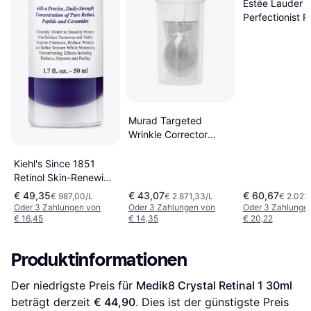
Estée Lauder
Perfectionist P
Rapid Brighten
Treatment 30m
Murad Targeted
Wrinkle Corrector
15ml
Kiehl's Since 1851
Retinol Skin-Renewing
Daily Micro-Dose
€ 49,35
€ 43,07
€ 60,67
€ 987,00/L
€ 2.871,33/L
€ 2.022
Serum 50ml
Oder 3 Zahlungen von
Oder 3 Zahlungen von
Oder 3 Zahlunge
€ 16,45
€ 14,35
€ 20,22
Produktinformationen
Der niedrigste Preis für 
Medik8 Crystal Retinal 1 30ml
beträgt derzeit 
€ 44,90
. Dies ist der günstigste Preis 