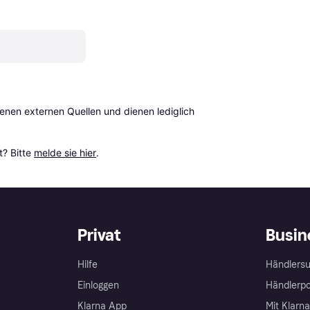
en externen Quellen und dienen lediglich 
? Bitte 
melde sie hier
.
Privat
Busin
Hilfe
Händlersu
Einloggen
Händlerpo
Klarna App
Mit Klarn