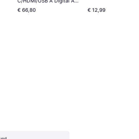
C/HDMI/USB A Digital AV
Multiport Adapter M-F
€ 66,80
€ 12,99
und