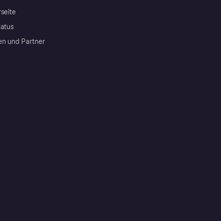
rseite
tatus
en und Partner