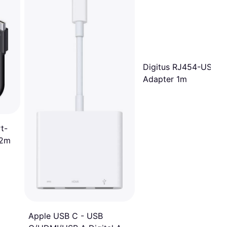
Digitus RJ454-USB A
Adapter 1m
t-
.2m
Apple USB C - USB