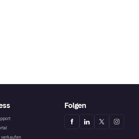
ess
Folgen
pport
rtal
a verkaufen