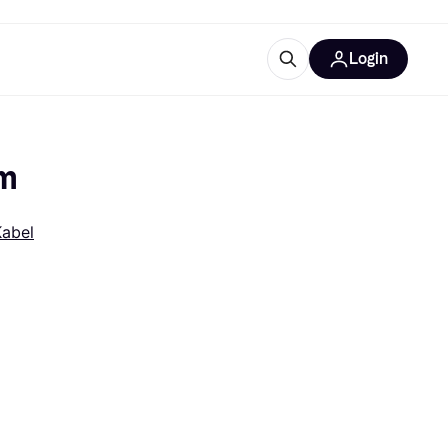
Login
Weitere Informationen
sstattung
M
Was ist Klarna?
1m
Kabel
tegorien