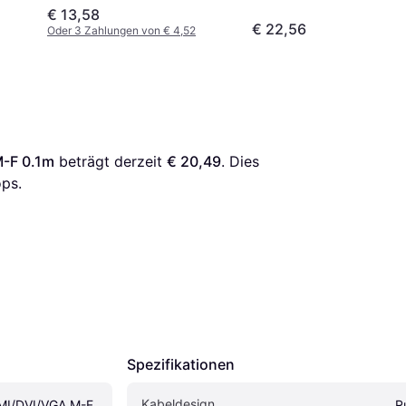
€ 13,58
€ 22,56
Oder 3 Zahlungen von € 4,52
-F 0.1m
 beträgt derzeit 
€ 20,49
. Dies 
ps.
Spezifikationen
Kabeldesign
I/DVI/VGA M-F 
R