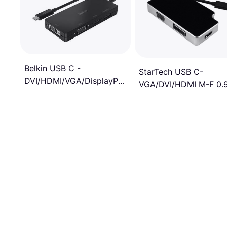
Belkin USB C -
StarTech USB C-
DVI/HDMI/VGA/DisplayPort
VGA/DVI/HDMI M-F 0.
M-F Adapter