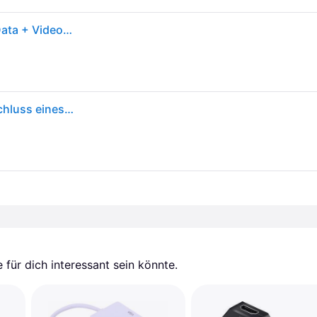
Lindy USB 3.1 Typ C zu (DVI, HDMI, VGA, 8.50cm), Data + Video Adapter, Weiss
Lindy USB Typ C Konverter auf 3 Displays Zum Anschluss eines HDMI-, DVI- oder VGA-Monitors an einen USB Port Typ C (43273)
für dich interessant sein könnte.