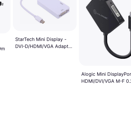
StarTech Mini Display -
DVI-D/HDMI/VGA Adapter
9m
M-F
Alogic Mini DisplayPor
HDMI/DVI/VGA M-F 0