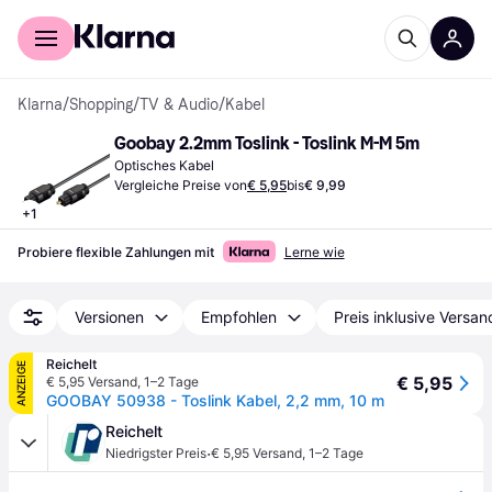
Für Shopper
Für Händler
Klarna
/
Shopping
/
TV & Audio
/
Kabel
Goobay 2.2mm Toslink - Toslink M-M 5m
Optisches Kabel
Vergleiche Preise von
€ 5,95
bis
€ 9,99
+
1
Probiere flexible Zahlungen mit
Lerne wie
Versionen
Empfohlen
Preis inklusive Versan
Reichelt
ANZEIGE
€ 5,95
€ 5,95 Versand
,
1–2 Tage
GOOBAY 50938 - Toslink Kabel, 2,2 mm, 10 m
Reichelt
·
Niedrigster Preis
€ 5,95 Versand
,
1–2 Tage