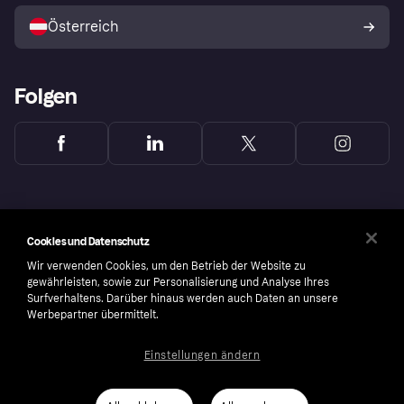
Österreich
Folgen
Cookies und Datenschutz
Wir verwenden Cookies, um den Betrieb der Website zu
gewährleisten, sowie zur Personalisierung und Analyse Ihres
Surfverhaltens. Darüber hinaus werden auch Daten an unsere
Werbepartner übermittelt.
Einstellungen ändern
Copyright © 2005-2026 Klarna Bank AB (publ). Headquarters: Stockholm, Sweden. All
rights reserved. Klarna Bank AB (publ). Sveavägen 46, 111 34 Stockholm. Organization
number: 556737-0431