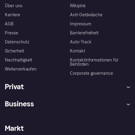
Über uns
Wikipink
Karriere
Anti-Geldwäsche
AGB
Impressum
Presse
Barrierefreiheit
Datenschutz
Auto-Track
Sicherheit
Kontakt
Nachhaltigkeit
Kontaktinformationen für
Behörden
Weiterverkaufen
Corporate governance
Privat
Hilfe
Käuferschutzrichtlinien
Business
Einloggen
Beschwerden
Händlersupport
Entwicklerseite
Klarna App
Datenschutzeinstellungen
Händlerportal
Betriebsstatus
Markt
Shops entdecken
Dein Widerrufsrecht
Mit Klarna verkaufen
Plattformen und Partner