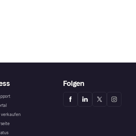
ess
Folgen
pport
rtal
a verkaufen
rseite
tatus