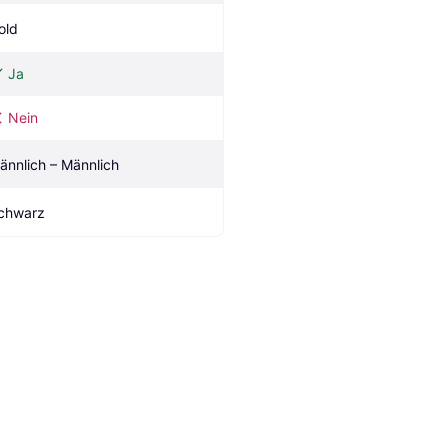
old
Ja
Nein
ännlich – Männlich
chwarz