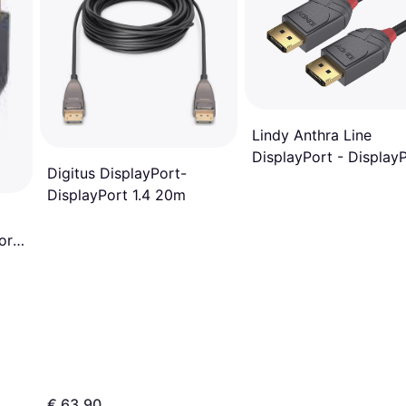
Lindy Anthra Line
DisplayPort - Display
Digitus DisplayPort-
5m
DisplayPort 1.4 20m
ort
€ 63,90