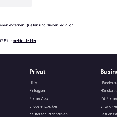
en externen Quellen und dienen lediglich 
? Bitte 
melde sie hier
.
Privat
Busin
Hilfe
Händlersu
Einloggen
Händlerpo
Klarna App
Mit Klarn
Shops entdecken
Entwickle
Käuferschutzrichtlinien
Betriebss