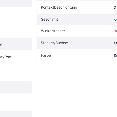
Kontaktbeschichtung
G
Geschirmt
Winkelstecker
Stecker/Buchse
M
l
Farbe
S
layPort