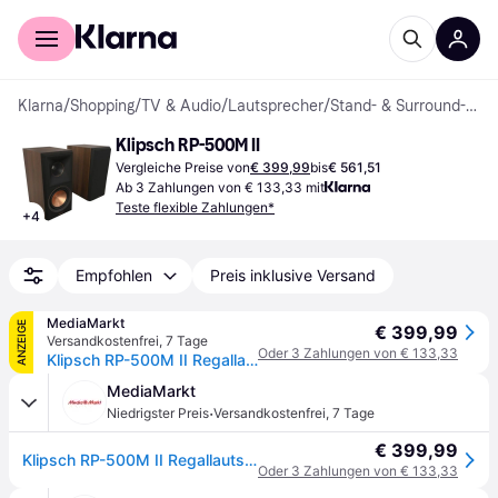
Für Shopper
Für Händler
Klarna
/
Shopping
/
TV & Audio
/
Lautsprecher
/
Stand- & Surround-Lautsprecher
Klipsch RP-500M II
Vergleiche Preise von
€ 399,99
bis
€ 561,51
Ab 3 Zahlungen von € 133,33 mit
Teste flexible Zahlungen*
+
4
Empfohlen
Preis inklusive Versand
MediaMarkt
ANZEIGE
€ 399,99
Versandkostenfrei
,
7 Tage
Oder 3 Zahlungen von € 133,33
Klipsch RP-500M II Regallautsprecher (Paar), Schwarz
MediaMarkt
·
Niedrigster Preis
Versandkostenfrei
,
7 Tage
€ 399,99
Klipsch RP-500M II Regallautsprecher (Paar), Schwarz
Oder 3 Zahlungen von € 133,33