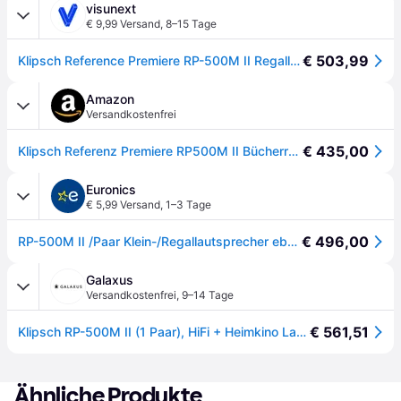
visunext
€ 9,99 Versand
,
8–15 Tage
€ 503,99
Klipsch Reference Premiere RP-500M II Regallautsprecher, Paar
Amazon
Versandkostenfrei
€ 435,00
Klipsch Referenz Premiere RP500M II Bücherregal Lautsprecher Paar mit größerem 90° x 90° Hybrid Tractrix® Hupe 25 cm Hochtöner 133 cm Kerametallic Tieftöner für raumfüllendes HeimkinoSound in Walnuss
Euronics
€ 5,99 Versand
,
1–3 Tage
€ 496,00
RP-500M II /Paar Klein-/Regallautsprecher ebenholz
Galaxus
Versandkostenfrei
,
9–14 Tage
€ 561,51
Klipsch RP-500M II (1 Paar), HiFi + Heimkino Lautsprecher, Schwarz
Ähnliche Produkte