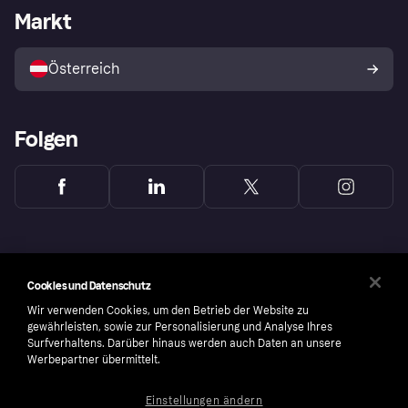
Händlerportal
Betriebsstatus
Markt
Shops entdecken
Dein Widerrufsrecht
Mit Klarna verkaufen
Plattformen und Partner
Österreich
Folgen
Cookies und Datenschutz
Wir verwenden Cookies, um den Betrieb der Website zu
gewährleisten, sowie zur Personalisierung und Analyse Ihres
Surfverhaltens. Darüber hinaus werden auch Daten an unsere
Werbepartner übermittelt.
Einstellungen ändern