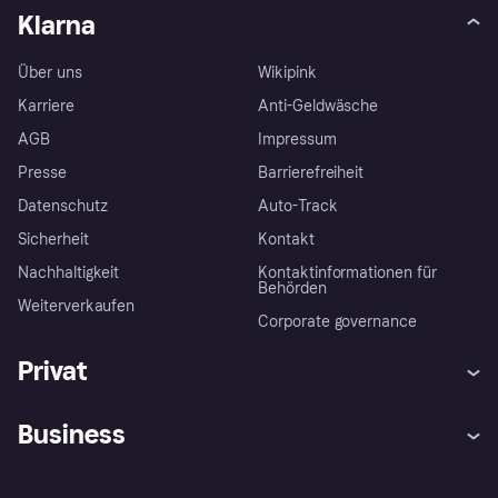
Klarna
Über uns
Wikipink
Karriere
Anti-Geldwäsche
AGB
Impressum
Presse
Barrierefreiheit
Datenschutz
Auto-Track
Sicherheit
Kontakt
Nachhaltigkeit
Kontaktinformationen für
Behörden
Weiterverkaufen
Corporate governance
Privat
Hilfe
Käuferschutzrichtlinien
Business
Einloggen
Beschwerden
Händlersupport
Entwicklerseite
Klarna App
Datenschutzeinstellungen