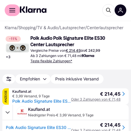
Für Shopper
Für Händler
Klarna
/
Shopping
/
TV & Audio
/
Lautsprecher
/
Centerlautsprecher
Polk Audio Polk Signature Elite ES30 
-11%
Center Lautsprecher
Vergleiche Preise von
€ 214,45
bis
€ 242,99
Ab 3 Zahlungen von € 71,48 mit
+
3
Teste flexible Zahlungen*
Empfohlen
Preis inklusive Versand
Kaufland.at
ANZEIGE
€ 214,45
€ 3,99 Versand
,
9 Tage
Oder 3 Zahlungen von € 71,48
Polk Audio Signature Elite ES30 Centerlautsprecher, hochauflösend, Dolby Atmos, Weiß
Kaufland.at
·
Niedrigster Preis
€ 3,99 Versand
,
9 Tage
€ 214,45
Polk Audio Signature Elite ES30 Centerlautsprecher, hochauflösend, Dolby Atmos, Weiß
Oder 3 Zahlungen von € 71,48