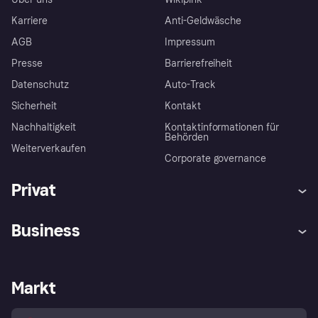
Karriere
Anti-Geldwäsche
AGB
Impressum
Presse
Barrierefreiheit
Datenschutz
Auto-Track
Sicherheit
Kontakt
Nachhaltigkeit
Kontaktinformationen für
Behörden
Weiterverkaufen
Corporate governance
Privat
Hilfe
Käuferschutzrichtlinien
Business
Einloggen
Beschwerden
Händlersupport
Entwicklerseite
Klarna App
Datenschutzeinstellungen
Händlerportal
Betriebsstatus
Markt
Shops entdecken
Dein Widerrufsrecht
Mit Klarna verkaufen
Plattformen und Partner