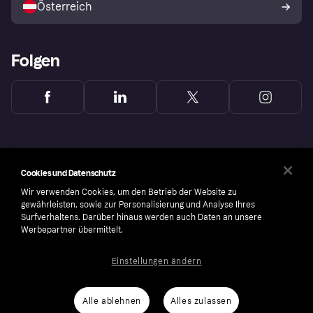
Österreich
Folgen
Cookies und Datenschutz
Wir verwenden Cookies, um den Betrieb der Website zu
gewährleisten, sowie zur Personalisierung und Analyse Ihres
Surfverhaltens. Darüber hinaus werden auch Daten an unsere
Werbepartner übermittelt.
Einstellungen ändern
Copyright © 2005-2026 Klarna Bank AB (publ). Headquarters: Stockholm, Sweden. All
rights reserved. Klarna Bank AB (publ). Sveavägen 46, 111 34 Stockholm. Organization
number: 556737-0431
Alle ablehnen
Alles zulassen