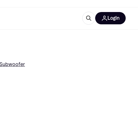
Login
Weitere Informationen
sstattung
M
Was ist Klarna?
Subwoofer
tegorien