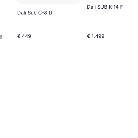
Dali SUB K-14 F
Dali Sub C-8 D
€ 449
€ 1.499
9