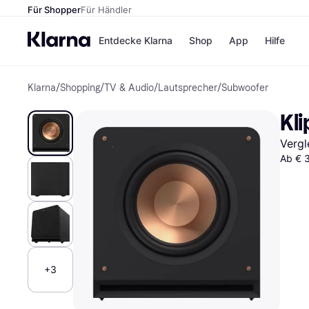
Für Shopper
Für Händler
Entdecke Klarna
Shop
App
Hilfe
Klarna
/
Shopping
/
TV & Audio
/
Lautsprecher
/
Subwoofer
Zahlungsmethoden
Shops
Zahlungsmethoden
MediaM
Kl
Sofort bezahlen
H&M
Bezahle in 3
Temu
Vergl
Teilzahlungen
Kauflan
Bezahle in bis zu 30
Samsu
Ab € 
Tagen
Ratenzahlung
Alle Shops
+3