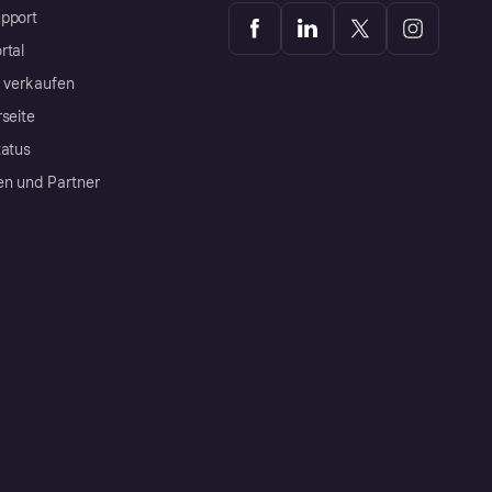
pport
rtal
a verkaufen
rseite
tatus
en und Partner