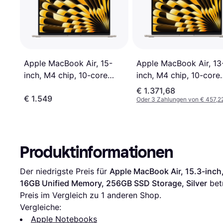
Apple MacBook Air, 13
Apple MacBook Air, 15-
inch, M4 chip, 10-core
inch, M4 chip, 10-core
CPU, 8-core GPU, 16G
CPU, 10-core GPU, 16GB
€ 1.371,68
€ 1.549
Unified Memory, 256G
Unified Memory, 512GB
Oder 3 Zahlungen von € 457,2
SSD Storage, Starlight
SSD Storage Starlight
Produktinformationen
Der niedrigste Preis für 
Apple MacBook Air, 15.3-inch,
16GB Unified Memory, 256GB SSD Storage, Silver
 bet
Preis im Vergleich zu 1 anderen Shop.
Vergleiche:
Apple Notebooks