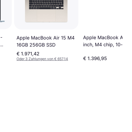
-
Apple MacBook Air, 1
Apple MacBook Air 15 M4
inch, M4 chip, 10-cor
16GB 256GB SSD
GB
CPU, 8-core GPU, 16
€ 1.971,42
€ 1.396,95
GB
Unified Memory, 256
Oder 3 Zahlungen von € 657,14
e
SSD Storage, Silver