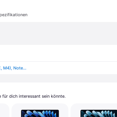
pezifikationen
Apple MacBook Air – 2025 (15.30", 256GB, 16GB, DE, M4), Notebook, Silber
für dich interessant sein könnte.