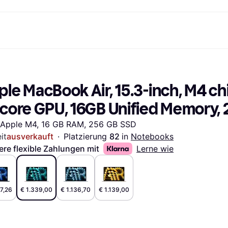
Shopping und Cashback
Shoppe und vergleiche Preise
Banking
Sparprodukte
Mobil
Foto & Video
Büroau
arkt
Cashback
Sale
Klarna Card
Gaming & Unterhaltung
Sparkonto
Reise-eSI
le MacBook Air, 15.3-inch, M4 chi
Shops entdecken
Schönheit & Gesundheit
Klarna Guthaben
Mobilgeräte & Wearables
Flexkonto
Mitgliedschaft
Bekleidung & Accessoires
Kinder & Familie
Festgeldkonto
-core GPU, 16GB Unified Memory, 
d.at
Spielzeug & Hobbys
Fahrzeuge & Zubehör
ng
Möbel & Haushalt
Garten & Außenbereich
rage, Silver
 Apple M4, 16 GB RAM, 256 GB SSD
TV & Audio
Küchengeräte
it
ausverkauft
·
Platzierung 
82 
in 
Notebooks
Sport & Freizeit
Haushaltsgeräte
Computer
Bücher, Filme & Musik
ere flexible Zahlungen mit
Lerne wie
Renovierung & Bau
Alle Ka
27,26
€ 1.339,00
€ 1.136,70
€ 1.139,00