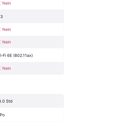
Nein
.3
Nein
Nein
i-Fi 6E (802.11ax)
Nein
8.0 Std
iPo