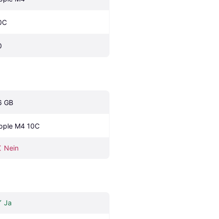
0C
0
6 GB
pple M4 10C
Nein
Ja