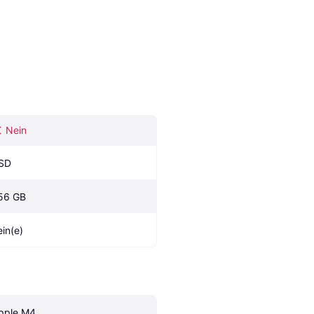
Nein
SD
56 GB
ein(e)
pple M4