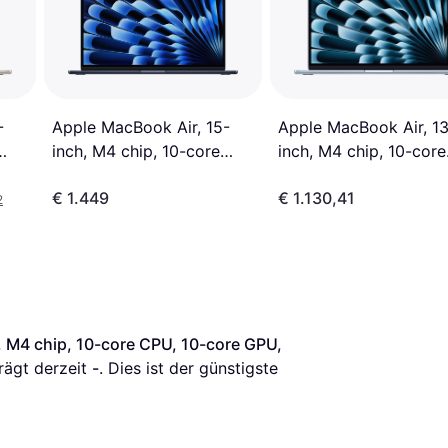
-
Apple MacBook Air, 13
Apple MacBook Air, 15-
inch, M4 chip, 10-core
inch, M4 chip, 10-core
B
CPU, 8-core GPU, 16
CPU, 10-core GPU, 16GB
€ 1.449
€ 1.130,41
B
Unified Memory, 256
Unified Memory, 512GB
2
SSD Storage, Sky Blu
SSD Storage Midnight
 M4 chip, 10-core CPU, 10-core GPU, 
rägt derzeit 
-
. Dies ist der günstigste 