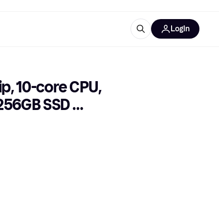
Login
Weitere Informationen
sstattung
M
Was ist Klarna?
p, 10-core CPU, 
256GB SSD 
tegorien