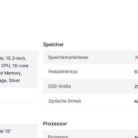
Speicher
Speicherkartenleser
, 15.3-inch, 
 CPU, 10-core 
Festplattentyp
S
ed Memory, 
ge, Silver
SSD-Größe
2
Optische Einheit
K
Prozessor
ir 15”
Prozessor
A