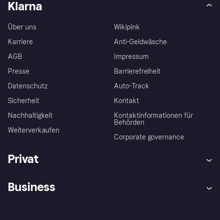
Klarna
Über uns
Wikipink
Karriere
Anti-Geldwäsche
AGB
Impressum
Presse
Barrierefreiheit
Datenschutz
Auto-Track
Sicherheit
Kontakt
Nachhaltigkeit
Kontaktinformationen für
Behörden
Weiterverkaufen
Corporate governance
Privat
Hilfe
Käuferschutzrichtlinien
Business
Einloggen
Beschwerden
Händlersupport
Entwicklerseite
Klarna App
Datenschutzeinstellungen