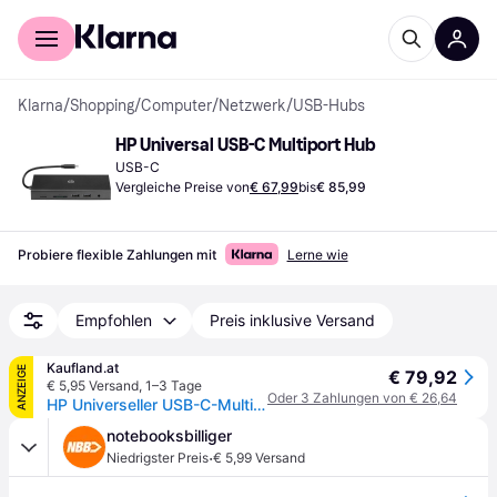
Für Shopper
Für Händler
Klarna
/
Shopping
/
Computer
/
Netzwerk
/
USB-Hubs
HP Universal USB-C Multiport Hub
USB-C
Vergleiche Preise von
€ 67,99
bis
€ 85,99
Probiere flexible Zahlungen mit
Lerne wie
Empfohlen
Preis inklusive Versand
Kaufland.at
ANZEIGE
€ 79,92
€ 5,95 Versand
,
1–3 Tage
Oder 3 Zahlungen von € 26,64
HP Universeller USB-C-Multiport-Hub, Kabelgebunden, USB 3.2 Gen 2 (3.1 Gen 2) Type-C, 10,100,1000 Mbit/s, Schwarz, Black, 4K Ultra HD
notebooksbilliger
·
Niedrigster Preis
€ 5,99 Versand