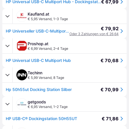
€ 67,99
HP Universal USB-C Multiport Hub - Dockingstation - Schwarz
Kaufland.at
€ 5,95 Versand
,
1–3 Tage
€ 79,92
HP Universeller USB-C-Multiport-Hub, Kabelgebunden, USB 3.2 Gen 2 (3.1 Gen 2) Type-C, 10,100,1000 Mbit/s, Schwarz, Black, 4K Ultra HD
Oder 3 Zahlungen von € 26,64
Proshop.at
€ 6,99 Versand
,
2–4 Tage
€ 70,68
HP Universal USB-C Multiport Hub
Techinn
€ 5,99 Versand
,
8 Tage
€ 70,99
Hp 50h55ut Docking Station Silber
getgoods
€ 6,95 Versand
,
1–2 Tage
€ 71,86
HP USB-C® Dockingstation 50H55UT