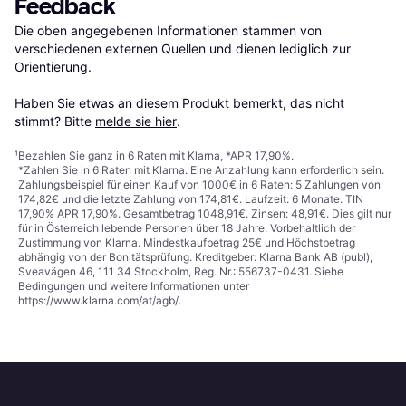
Feedback
Die oben angegebenen Informationen stammen von 
verschiedenen externen Quellen und dienen lediglich zur 
Orientierung.

Haben Sie etwas an diesem Produkt bemerkt, das nicht 
stimmt? Bitte 
melde sie hier
.
¹
Bezahlen Sie ganz in 6 Raten mit Klarna, *APR 17,90%.
*Zahlen Sie in 6 Raten mit Klarna. Eine Anzahlung kann erforderlich sein.
Zahlungsbeispiel für einen Kauf von 1000€ in 6 Raten: 5 Zahlungen von
174,82€ und die letzte Zahlung von 174,81€. Laufzeit: 6 Monate. TIN
17,90% APR 17,90%. Gesamtbetrag 1048,91€. Zinsen: 48,91€. Dies gilt nur
für in Österreich lebende Personen über 18 Jahre. Vorbehaltlich der
Zustimmung von Klarna. Mindestkaufbetrag 25€ und Höchstbetrag
abhängig von der Bonitätsprüfung. Kreditgeber: Klarna Bank AB (publ),
Sveavägen 46, 111 34 Stockholm, Reg. Nr.: 556737-0431. Siehe
Bedingungen und weitere Informationen unter
https://www.klarna.com/at/agb/
.