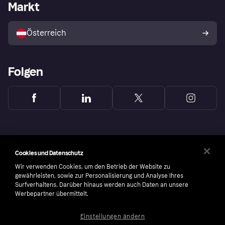
Händlerportal
Betriebsstatus
Markt
Shops entdecken
Dein Widerrufsrecht
Mit Klarna verkaufen
Plattformen und Partner
Österreich
Folgen
Cookies und Datenschutz
Wir verwenden Cookies, um den Betrieb der Website zu
gewährleisten, sowie zur Personalisierung und Analyse Ihres
Surfverhaltens. Darüber hinaus werden auch Daten an unsere
Werbepartner übermittelt.
Einstellungen ändern