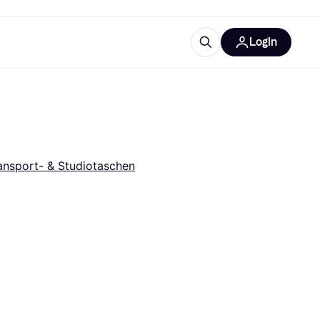
Login
Weitere Informationen
sstattung
M
Was ist Klarna?
ansport- & Studiotaschen
tegorien