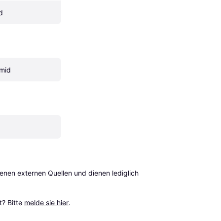
d
amid
en externen Quellen und dienen lediglich 
? Bitte 
melde sie hier
.