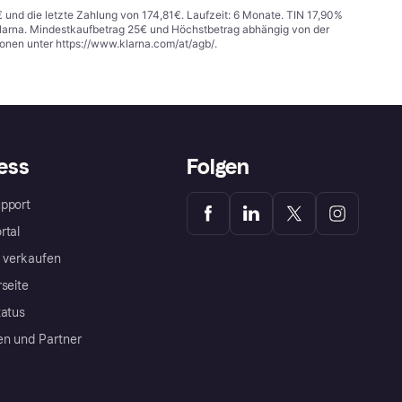
€ und die letzte Zahlung von 174,81€. Laufzeit: 6 Monate. TIN 17,90%
 Klarna. Mindestkaufbetrag 25€ und Höchstbetrag abhängig von der
ionen unter
https://www.klarna.com/at/agb/
.
ess
Folgen
pport
rtal
a verkaufen
rseite
tatus
en und Partner