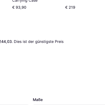
Carrying Case
€ 93,90
€ 219
244,03
. Dies ist der günstigste Preis 
Maße