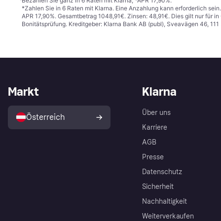
¹
Bezahlen Sie ganz in 6 Raten mit Klarna, *APR 17,90%.
*Zahlen Sie in 6 Raten mit Klarna. Eine Anzahlung kann erforderlich sei
APR 17,90%. Gesamtbetrag 1048,91€. Zinsen: 48,91€. Dies gilt nur für 
Bonitätsprüfung. Kreditgeber: Klarna Bank AB (publ), Sveavägen 46, 11
Markt
Klarna
Über uns
Österreich
Karriere
AGB
Presse
Datenschutz
Sicherheit
Nachhaltigkeit
Weiterverkaufen