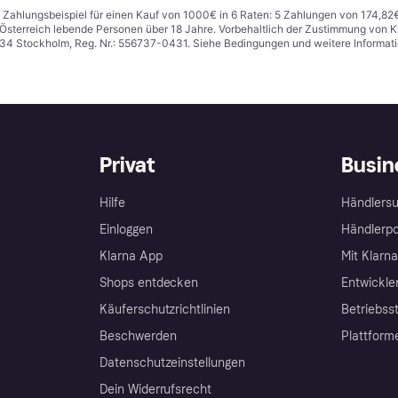
n. Zahlungsbeispiel für einen Kauf von 1000€ in 6 Raten: 5 Zahlungen von 174,82
in Österreich lebende Personen über 18 Jahre. Vorbehaltlich der Zustimmung von
1 34 Stockholm, Reg. Nr.: 556737-0431. Siehe Bedingungen und weitere Informat
Privat
Busin
Hilfe
Händlersu
Einloggen
Händlerpo
Klarna App
Mit Klarn
Shops entdecken
Entwickle
Käuferschutzrichtlinien
Betriebss
Beschwerden
Plattform
Datenschutzeinstellungen
Dein Widerrufsrecht