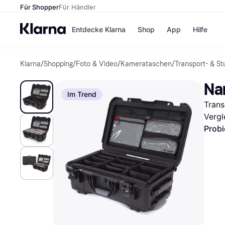
Für Shopper
Für Händler
Entdecke Klarna
Shop
App
Hilfe
Klarna
/
Shopping
/
Foto & Video
/
Kamerataschen
/
Transport- & S
Zahlungsmethoden
Shops
Zahlungsmethoden
MediaM
Na
Sofort bezahlen
H&M
Im Trend
Bezahle in 3
Temu
Trans
Teilzahlungen
Kauflan
Bezahle in bis zu 30
Samsu
Vergl
Tagen
Probi
Ratenzahlung
Alle Shops