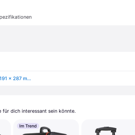
pezifikationen
NANUK Transportkoffer Mod. 935 (B x H x T) 521 x 191 x 287 mm Orange 935-0003
für dich interessant sein könnte.
Im Trend