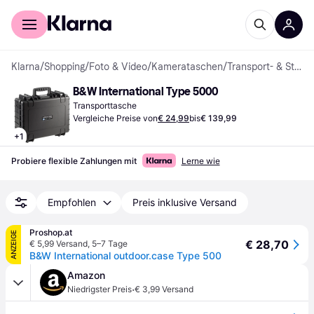
Für Shopper
Für Händler
Klarna
/
Shopping
/
Foto & Video
/
Kamerataschen
/
Transport- & Studiotaschen
B&W International Type 5000
Transporttasche
Vergleiche Preise von
€ 24,99
bis
€ 139,99
+
1
Probiere flexible Zahlungen mit
Lerne wie
Empfohlen
Preis inklusive Versand
Proshop.at
ANZEIGE
€ 28,70
€ 5,99 Versand
,
5–7 Tage
B&W International outdoor.case Type 500
Amazon
·
Niedrigster Preis
€ 3,99 Versand