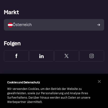
Händlersupport
Entwicklerseite
Klarna App
Datenschutzeinstellungen
Händlerportal
Betriebsstatus
Markt
Shops entdecken
Dein Widerrufsrecht
Mit Klarna verkaufen
Plattformen und Partner
Österreich
Folgen
Cookies und Datenschutz
Wir verwenden Cookies, um den Betrieb der Website zu
gewährleisten, sowie zur Personalisierung und Analyse Ihres
Surfverhaltens. Darüber hinaus werden auch Daten an unsere
Werbepartner übermittelt.