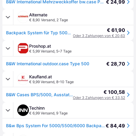
€ 24,99
B&W International Mehrzweckkoffer bw.case PP.23 Typ 500 Schwarz – Leerkoffer – wasserdicht (IP67), staubdicht, schlagfest, extrem robust
Alternate
€ 8,90 Versand
,
2 Tage
€ 61,90
Backpack System für Typ 5000/5500/6000, Trageriemen
Oder 3 Zahlungen von € 20,63
Proshop.at
€ 5,99 Versand
,
5–7 Tage
€ 28,70
B&W International outdoor.case Type 500
Kaufland.at
€ 9,99 Versand
,
8–10 Tage
€ 100,58
B&W Cases BPS/5000, Ausstattungskoffer, Schwarz, B&W type 5000, type 5500 and type 6000
Oder 3 Zahlungen von € 33,52
Techinn
€ 6,99 Versand
,
9 Tage
€ 84,49
B&w Bps System For 5000/5500/6000 Backpack Schwarz,Gelb