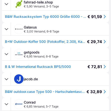
fahrrad-teile.shop
€ 5,90 Versand
,
3–5 Tage
€ 91,59
B&W Rucksacksystem Typ 6000 Größe 6000 - komfortabler Transport für Akku-Koffer
Galaxus
€ 3,00 Versand
,
6–8 Tage
€ 29,74
B+W Outdoor-Koffer 500 (Fotokoffer, 2.30l), Kameratasche, Schwarz
getgoods
€ 6,95 Versand
,
6–8 Tage
€ 72,81
B & W International Rucksack BPS/5000
jacob.de
€ 32,89
B&W outdoor.case Type 500 - Hartschalentasche - Polypropylen - Schwarz (500/B)
Conrad
€ 6,85 Versand
,
5–7 Tage