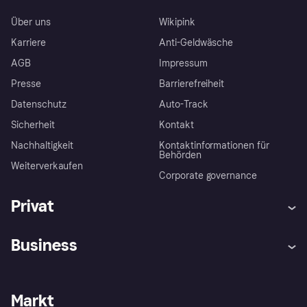
Über uns
Wikipink
Karriere
Anti-Geldwäsche
AGB
Impressum
Presse
Barrierefreiheit
Datenschutz
Auto-Track
Sicherheit
Kontakt
Nachhaltigkeit
Kontaktinformationen für
Behörden
Weiterverkaufen
Corporate governance
Privat
Hilfe
Käuferschutzrichtlinien
Business
Einloggen
Beschwerden
Händlersupport
Entwicklerseite
Klarna App
Datenschutzeinstellungen
Händlerportal
Betriebsstatus
Markt
Shops entdecken
Dein Widerrufsrecht