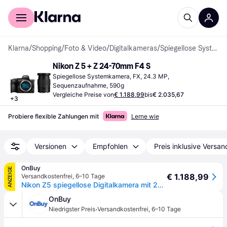
Für Shopper
Für Händler
Klarna
/
Shopping
/
Foto & Video
/
Digitalkameras
/
Spiegellose Systemkameras
Nikon Z 5 + Z 24-70mm F4 S
Spiegellose Systemkamera, FX, 24.3 MP, 
Sequenzaufnahme, 590g
Vergleiche Preise von
€ 1.188,99
bis
€ 2.035,67
+
3
Probiere flexible Zahlungen mit
Lerne wie
Versionen
Empfohlen
Preis inklusive Versan
OnBuy
ANZEIGE
€ 1.188,99
Versandkostenfrei
,
6–10 Tage
Nikon Z5 spiegellose Digitalkamera mit 24-70 mm Objektiv
OnBuy
·
Niedrigster Preis
Versandkostenfrei
,
6–10 Tage