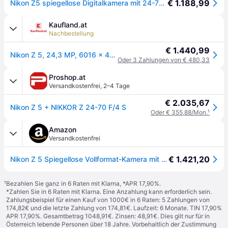
€ 1.188,99
Nikon Z5 spiegellose Digitalkamera mit 24-70 mm Objektiv
Kaufland.at
Nachbestellung
€ 1.440,99
Nikon Z 5, 24,3 MP, 6016 x 4016 Pixel, CMOS, 4K Ultra HD, Touchscreen, Schwarz
Oder 3 Zahlungen von € 480,33
Proshop.at
Versandkostenfrei
,
2–4 Tage
€ 2.035,67
Nikon Z 5 + NIKKOR Z 24-70 F/4 S
Oder € 355,88/Mon.
¹
Amazon
Versandkostenfrei
€ 1.421,20
Nikon Z 5 Spiegellose Vollformat-Kamera mit Nikon 24-70mm 1:4,0 S (24,3 MP, Hybrid-AF mit 273 Messfeldern, 5-Achsen-Bildstabilisator, 4K UHD Video, doppeltes Kartenfach)
¹
Bezahlen Sie ganz in 6 Raten mit Klarna, *APR 17,90%.
*Zahlen Sie in 6 Raten mit Klarna. Eine Anzahlung kann erforderlich sein.
Zahlungsbeispiel für einen Kauf von 1000€ in 6 Raten: 5 Zahlungen von
174,82€ und die letzte Zahlung von 174,81€. Laufzeit: 6 Monate. TIN 17,90%
APR 17,90%. Gesamtbetrag 1048,91€. Zinsen: 48,91€. Dies gilt nur für in
Österreich lebende Personen über 18 Jahre. Vorbehaltlich der Zustimmung