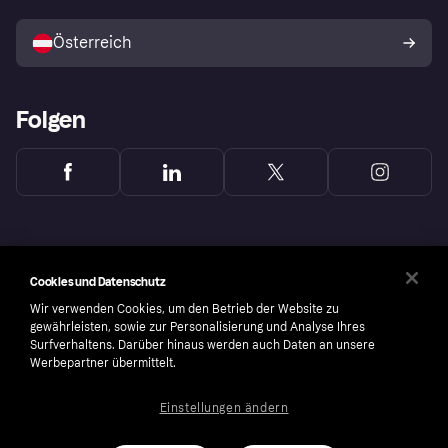
Mit Klarna verkaufen
Plattformen und Partner
Österreich
Folgen
Cookies und Datenschutz
Wir verwenden Cookies, um den Betrieb der Website zu
gewährleisten, sowie zur Personalisierung und Analyse Ihres
Surfverhaltens. Darüber hinaus werden auch Daten an unsere
Werbepartner übermittelt.
Einstellungen ändern
Copyright © 2005-2026 Klarna Bank AB (publ). Headquarters: Stockholm, Sweden. All
rights reserved. Klarna Bank AB (publ). Sveavägen 46, 111 34 Stockholm. Organization