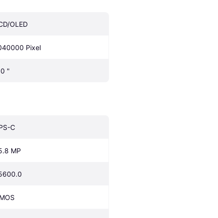
CD/OLED
040000 Pixel
.0 "
PS-C
5.8 MP
5600.0
MOS