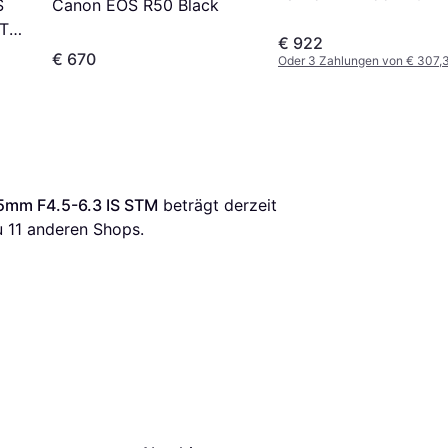
S
Canon EOS R50 Black
STM
STM
€ 922
€ 670
Oder 3 Zahlungen von € 307,
5mm F4.5-6.3 IS STM
 beträgt derzeit 
u 
11
 anderen Shops.