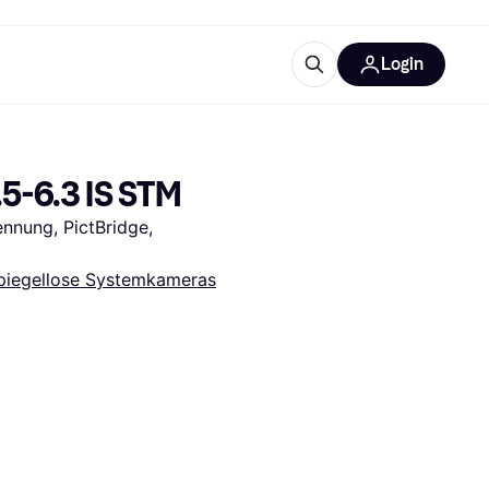
Login
Weitere Informationen
sstattung
M
Was ist Klarna?
5-6.3 IS STM
nung, PictBridge, 
piegellose Systemkameras
tegorien