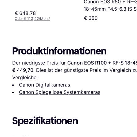
Canon EOS R50 + RF-
210mm IS STM
18-45mm F4.5-6.3 IS 
€ 648,78
Black
€ 650
Oder € 113,42/Mon.
¹
Produktinformationen
Der niedrigste Preis für 
Canon EOS R100 + RF-S 18-4
€ 449,70
. Dies ist der günstigste Preis im Vergleich z
Vergleiche:
Canon Digitalkameras
Canon Spiegellose Systemkameras
Spezifikationen