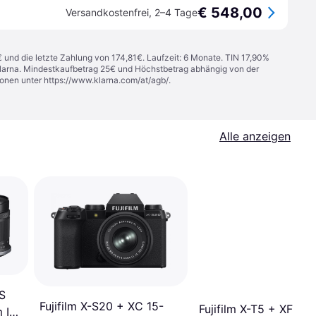
€ 548,00
Versandkostenfrei
,
2–4 Tage
€ und die letzte Zahlung von 174,81€. Laufzeit: 6 Monate. TIN 17,90%
 Klarna. Mindestkaufbetrag 25€ und Höchstbetrag abhängig von der
ionen unter
https://www.klarna.com/at/agb/
.
Alle anzeigen
S
Fujifilm X-S20 + XC 15-
Fujifilm X-T5 + XF 16-
 IS