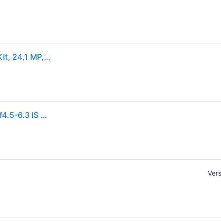
Canon EOS R100 + RF-S 18-45mm F4.5-6.3 IS STM Kit, 24,1 MP, 6000 x 4000 Pixel, CMOS, 4K Ultra HD, 309 g, Schwarz
Canon EOS R100 Systemkamera mit RF-S 18-45mm f4.5-6.3 IS STM Objektiv; Systemkamera Set - Schwarz
Ver