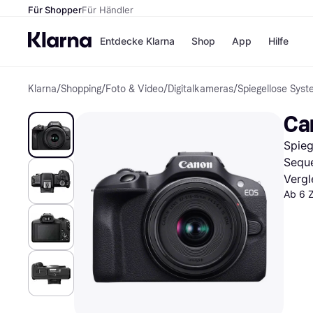
Für Shopper
Für Händler
Entdecke Klarna
Shop
App
Hilfe
Klarna
/
Shopping
/
Foto & Video
/
Digitalkameras
/
Spiegellose Sys
Zahlungsmethoden
Shops
Zahlungsmethoden
MediaM
Ca
Sofort bezahlen
H&M
Bezahle in 3 Teilzahlunge
Temu
Spieg
Bezahle in bis zu 30 Tage
Kauflan
Ratenzahlung
Samsu
Sequ
Vergl
Ab 6 
Alle Shops