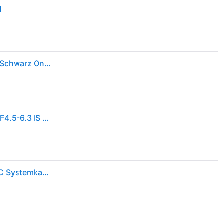
M
Canon Eos R100+ Rf-s 18-45 Mm Compact Camera Schwarz One Size / EU Plug 220V
CANON Systemkamera "EOS R100 + RF-S 18-45mm F4.5-6.3 IS STM Kit", schwarz, B:11,63cm H:8,55cm T:6,88cm, Fotokameras, Systemkamera
Canon EOS R100 mit RF-S 18–45mm – 24,1 MP APS-C Systemkamera – Dual Pixel AF, 4K-Video, 6,5 B/s, Augen- & Gesichtserkennung, WLAN & Bluetooth - Perfekt, um kostbare Erinnerungen festzuhalten