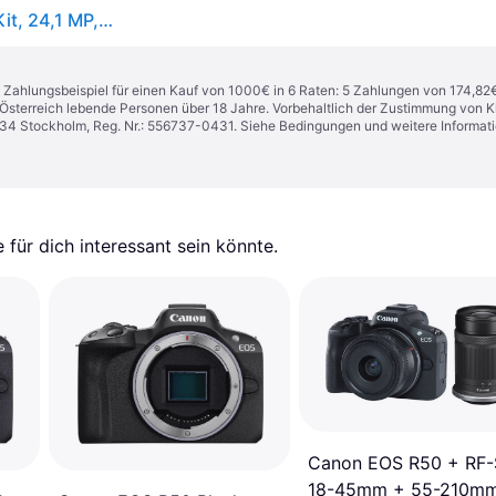
Canon EOS R100 + RF-S 18-45mm F4.5-6.3 IS STM Kit, 24,1 MP, 6000 x 4000 Pixel, CMOS,
n. Zahlungsbeispiel für einen Kauf von 1000€ in 6 Raten: 5 Zahlungen von 174,82
in Österreich lebende Personen über 18 Jahre. Vorbehaltlich der Zustimmung von
1 34 Stockholm, Reg. Nr.: 556737-0431. Siehe Bedingungen und weitere Informat
für dich interessant sein könnte.
Canon EOS R50 + RF-
18-45mm + 55-210mm