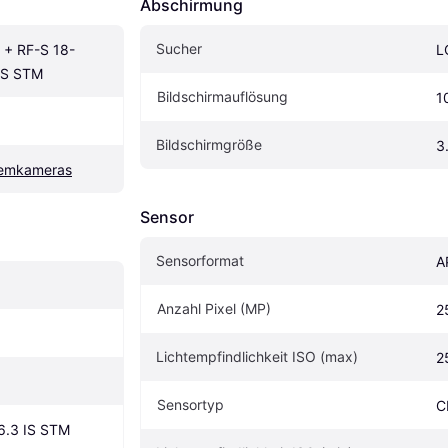
Abschirmung
Sucher
 + RF-S 18-
L
IS STM
Bildschirmauflösung
1
Bildschirmgröße
3
temkameras
Sensor
Sensorformat
A
Anzahl Pixel (MP)
2
Lichtempfindlichkeit ISO (max)
2
Sensortyp
C
6.3 IS STM