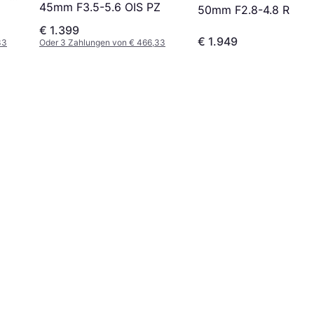
45mm F3.5-5.6 OIS PZ
50mm F2.8-4.8 R LM
Black
€ 1.399
€ 1.949
33
Oder 3 Zahlungen von € 466,33