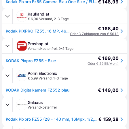
€ 148,99
Kodak Pixpro Fz55 Camera Blau One Size / EU Plug 220V
Kaufland.at
€ 6,00 Versand
,
2–3 Tage
€ 168,40
Kodak PIXPRO FZ55, 16 MP, 4608 x 3456 Pixel, CMOS, 5x, Full HD, Blau
Oder 3 Zahlungen von € 56,13
Proshop.at
Versandkostenfrei
,
2–4 Tage
€ 169,00
KODAK Pixpro FZ55 - Blue
Oder € 29,55/Mon.
¹
Pollin Electronic
€ 5,99 Versand
,
1–3 Tage
€ 149,00
KODAK Digitalkamera FZ552 blau
Galaxus
Versandkostenfrei
€ 159,28
Kodak Pixpro FZ55 (28 - 140 mm, 16Mpx, 1/2,3''), Kamera, Blau