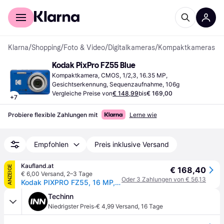
Für Shopper
Für Händler
Klarna
/
Shopping
/
Foto & Video
/
Digitalkameras
/
Kompaktkameras
Kodak PixPro FZ55 Blue
Kompaktkamera, CMOS, 1/2,3, 16.35 MP, 
Gesichtserkennung, Sequenzaufnahme, 106g
Vergleiche Preise von
€ 148,99
bis
€ 169,00
+
7
Probiere flexible Zahlungen mit
Lerne wie
Empfohlen
Preis inklusive Versand
Kaufland.at
ANZEIGE
€ 168,40
€ 6,00 Versand
,
2–3 Tage
Oder 3 Zahlungen von € 56,13
Kodak PIXPRO FZ55, 16 MP, 4608 x 3456 Pixel, CMOS, 5x, Full HD, Blau
Techinn
·
Niedrigster Preis
€ 4,99 Versand
,
16 Tage