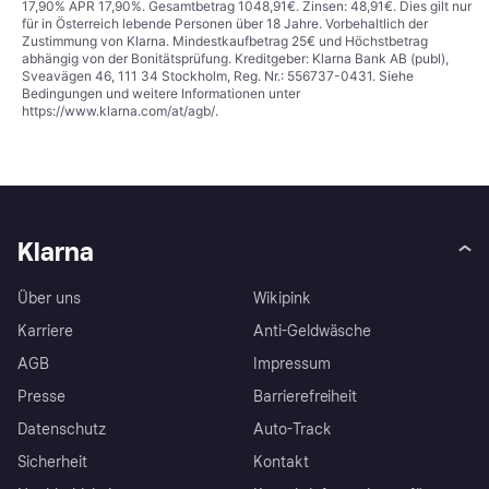
17,90% APR 17,90%. Gesamtbetrag 1048,91€. Zinsen: 48,91€. Dies gilt nur
für in Österreich lebende Personen über 18 Jahre. Vorbehaltlich der
Zustimmung von Klarna. Mindestkaufbetrag 25€ und Höchstbetrag
abhängig von der Bonitätsprüfung. Kreditgeber: Klarna Bank AB (publ),
Sveavägen 46, 111 34 Stockholm, Reg. Nr.: 556737-0431. Siehe
Bedingungen und weitere Informationen unter
https://www.klarna.com/at/agb/
.
Klarna
Über uns
Wikipink
Karriere
Anti-Geldwäsche
AGB
Impressum
Presse
Barrierefreiheit
Datenschutz
Auto-Track
Sicherheit
Kontakt