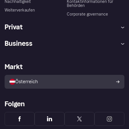
Nachhaltigkeit
Kontaktinformationen für
Behörden
Weiterverkaufen
Corporate governance
Privat
Hilfe
Käuferschutzrichtlinien
Business
Einloggen
Beschwerden
Händlersupport
Entwicklerseite
Klarna App
Datenschutzeinstellungen
Händlerportal
Betriebsstatus
Markt
Shops entdecken
Dein Widerrufsrecht
Mit Klarna verkaufen
Plattformen und Partner
Österreich
Folgen