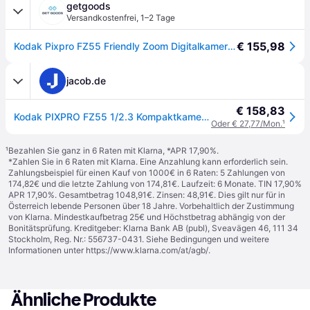
getgoods
Versandkostenfrei
,
1–2 Tage
€ 155,98
Kodak Pixpro FZ55 Friendly Zoom Digitalkamera 16 Megapixel Opt. Zoom: 5 x Blau Full HD Video, HDR-V
jacob.de
€ 158,83
Kodak PIXPRO FZ55 1/2.3 Kompaktkamera 16 MP CMOS 4608 x 3456 Pixel Blau (FZ55BL)
Oder € 27,77/Mon.
¹
¹
Bezahlen Sie ganz in 6 Raten mit Klarna, *APR 17,90%.
*Zahlen Sie in 6 Raten mit Klarna. Eine Anzahlung kann erforderlich sein.
Zahlungsbeispiel für einen Kauf von 1000€ in 6 Raten: 5 Zahlungen von
174,82€ und die letzte Zahlung von 174,81€. Laufzeit: 6 Monate. TIN 17,90%
APR 17,90%. Gesamtbetrag 1048,91€. Zinsen: 48,91€. Dies gilt nur für in
Österreich lebende Personen über 18 Jahre. Vorbehaltlich der Zustimmung
von Klarna. Mindestkaufbetrag 25€ und Höchstbetrag abhängig von der
Bonitätsprüfung. Kreditgeber: Klarna Bank AB (publ), Sveavägen 46, 111 34
Stockholm, Reg. Nr.: 556737-0431. Siehe Bedingungen und weitere
Informationen unter
https://www.klarna.com/at/agb/
.
Ähnliche Produkte