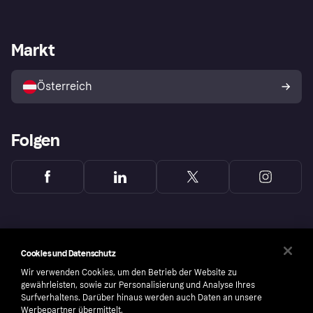
Einloggen
Beschwerden
Händlersupport
Entwicklerseite
Klarna App
Datenschutzeinstellungen
Händlerportal
Betriebsstatus
Markt
Shops entdecken
Dein Widerrufsrecht
Mit Klarna verkaufen
Plattformen und Partner
Österreich
Folgen
Cookies und Datenschutz
Wir verwenden Cookies, um den Betrieb der Website zu
gewährleisten, sowie zur Personalisierung und Analyse Ihres
Surfverhaltens. Darüber hinaus werden auch Daten an unsere
Werbepartner übermittelt.