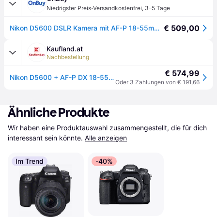
·
Niedrigster Preis
Versandkostenfrei
,
3–5 Tage
€ 509,00
Nikon D5600 DSLR Kamera mit AF-P 18-55mm VR Objektiv
Kaufland.at
Nachbestellung
€ 574,99
Nikon D5600 + AF-P DX 18-55mm G VR, 24,2 MP, 6000 x 4000 Pixel, CMOS, Full HD, Touchscreen, Schwarz
Oder 3 Zahlungen von € 191,66
Ähnliche Produkte
Wir haben eine Produktauswahl zusammengestellt, die für dich 
interessant sein könnte.
Alle anzeigen
Im Trend
-40%