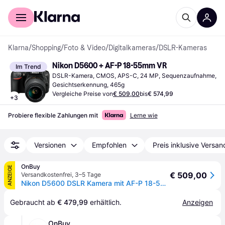
Für Shopper
Für Händler
Klarna
/
Shopping
/
Foto & Video
/
Digitalkameras
/
DSLR-Kameras
Nikon D5600 + AF-P 18-55mm VR
Im Trend
DSLR-Kamera, CMOS, APS-C, 24 MP, Sequenzaufnahme, 
Gesichtserkennung, 465g
Vergleiche Preise von
€ 509,00
bis
€ 574,99
+
3
Probiere flexible Zahlungen mit
Lerne wie
Versionen
Empfohlen
Preis inklusive Versan
OnBuy
ANZEIGE
€ 509,00
Versandkostenfrei
,
3–5 Tage
Nikon D5600 DSLR Kamera mit AF-P 18-55mm VR Objektiv
Gebraucht ab 
€ 479,99
 erhältlich.
Anzeigen
OnBuy