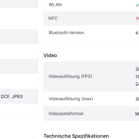
WLAN
NFC
Bluetooth-Version
4
Video
3
Videoauflösung (FPS)
1
2
, DCF, JPEG
Videoauflösung (max)
3
Videodateiformat
M
Technische Spezifikationen