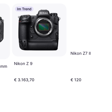
Im Trend
Nikon Z7 II
Nikon Z 9
20mm
€ 3.163,70
€ 120