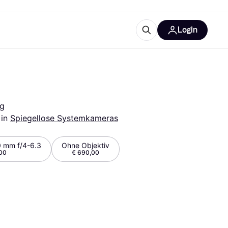
Login
Weitere Informationen
sstattung
M
Was ist Klarna?
0g
 
in 
Spiegellose Systemkameras
 mm f/4-6.3
Ohne Objektiv
00
€ 690,00
tegorien