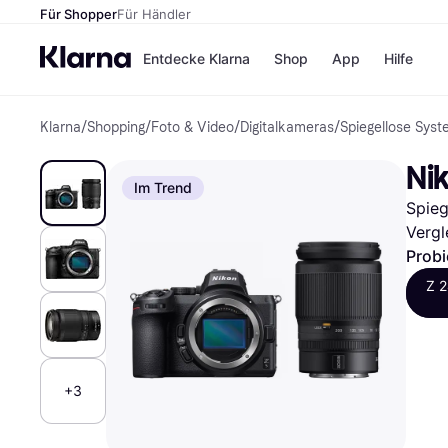
Für Shopper
Für Händler
Entdecke Klarna
Shop
App
Hilfe
Klarna
/
Shopping
/
Foto & Video
/
Digitalkameras
/
Spiegellose Sys
Zahlungsmethoden
Shops
Zahlungsmethoden
MediaM
Ni
Sofort bezahlen
H&M
Im Trend
Bezahle in 3
Temu
Spieg
Teilzahlungen
Kauflan
Bezahle in bis zu 30
Samsu
Vergl
Tagen
Probi
Ratenzahlung
Z 
Alle Shops
+3