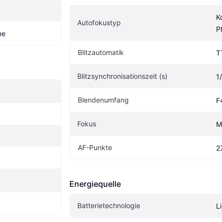
K
Autofokustyp
P
me
Blitzautomatik
T
Blitzsynchronisationszeit (s)
1
Blendenumfang
F
Fokus
M
AF-Punkte
2
Energiequelle
Batterietechnologie
L