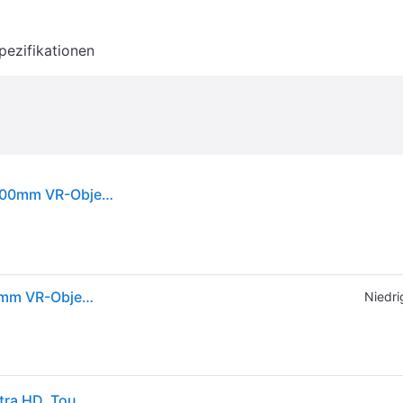
pezifikationen
Nikon Z 5 spiegellose Vollformatkamera mit 24-200mm VR-Objektiv - 24,3 MP, 4K, 5-Achsen VR, Wi-Fi/Bluetooth
Nikon Z 5 spiegellose Vollformatkamera mit 24-200mm VR-Objektiv - 24,3 MP, 4K, 5-Achsen VR, Wi-Fi/Bluetooth
Niedri
Nikon Z 5, 24,3 MP, 6016 x 4016 Pixel, CMOS, 4K Ultra HD, Touchscreen, Schwarz