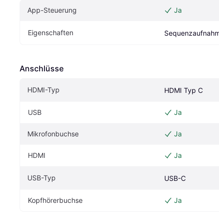
App-Steuerung
Ja
Eigen­schaften
Sequenzaufnah
Anschlüsse
HDMI-Typ
HDMI Typ C
USB
Ja
Mikrofonbuchse
Ja
HDMI
Ja
USB-Typ
USB-C
Kopfhörerbuchse
Ja