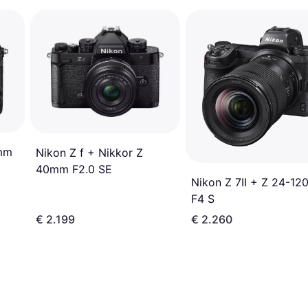
0mm
Nikon Z f + Nikkor Z
40mm F2.0 SE
Nikon Z 7II + Z 24-1
F4 S
€ 2.199
€ 2.260