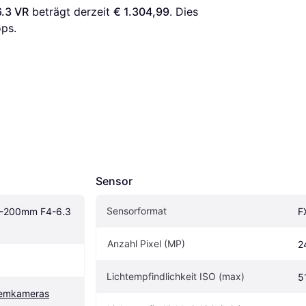
.3 VR
 beträgt derzeit 
€ 1.304,99
. Dies 
ps.
Sensor
Sensorformat
4-200mm F4-6.3 
F
Anzahl Pixel (MP)
2
Lichtempfindlichkeit ISO (max)
5
temkameras