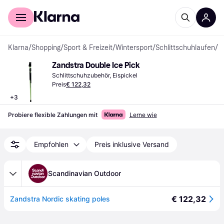
Für Shopper
Für Händler
Klarna
/
Shopping
/
Sport & Freizeit
/
Wintersport
/
Schlittschuhlaufen
/
S
Zandstra Double Ice Pick
Schlittschuhzubehör, Eispickel
Preis
€ 122,32
+
3
Probiere flexible Zahlungen mit
Lerne wie
Empfohlen
Preis inklusive Versand
Scandinavian Outdoor
€ 122,32
Zandstra Nordic skating poles