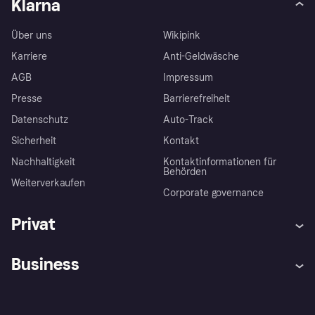
Klarna
Über uns
Wikipink
Karriere
Anti-Geldwäsche
AGB
Impressum
Presse
Barrierefreiheit
Datenschutz
Auto-Track
Sicherheit
Kontakt
Nachhaltigkeit
Kontaktinformationen für
Behörden
Weiterverkaufen
Corporate governance
Privat
Hilfe
Käuferschutzrichtlinien
Business
Einloggen
Beschwerden
Händlersupport
Entwicklerseite
Klarna App
Datenschutzeinstellungen