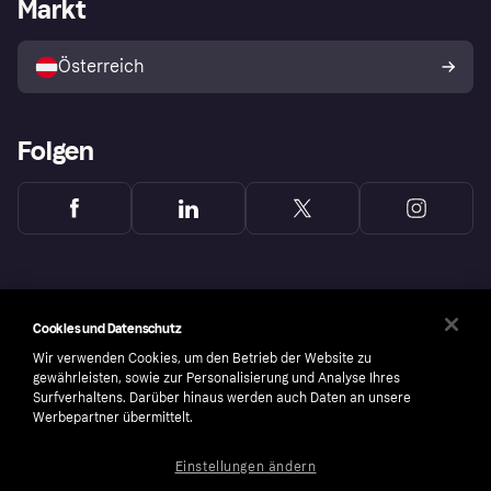
Händlerportal
Betriebsstatus
Markt
Shops entdecken
Dein Widerrufsrecht
Mit Klarna verkaufen
Plattformen und Partner
Österreich
Folgen
Cookies und Datenschutz
Wir verwenden Cookies, um den Betrieb der Website zu
gewährleisten, sowie zur Personalisierung und Analyse Ihres
Surfverhaltens. Darüber hinaus werden auch Daten an unsere
Werbepartner übermittelt.
Einstellungen ändern
Copyright © 2005-2026 Klarna Bank AB (publ). Headquarters: Stockholm, Sweden. All