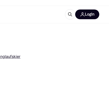
Login
Weitere Informationen
sstattung
M
Was ist Klarna?
nglaufskier
tegorien