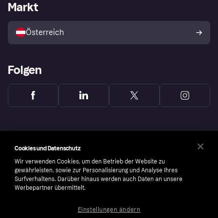
Händlerportal
Betriebsstatus
Markt
Shops entdecken
Dein Widerrufsrecht
Mit Klarna verkaufen
Plattformen und Partner
Österreich
Folgen
Cookies und Datenschutz
Wir verwenden Cookies, um den Betrieb der Website zu
gewährleisten, sowie zur Personalisierung und Analyse Ihres
Surfverhaltens. Darüber hinaus werden auch Daten an unsere
Werbepartner übermittelt.
Einstellungen ändern