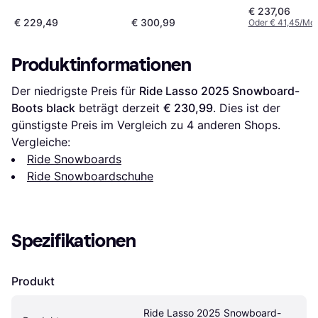
Boa - Schwarz
Snowboard-Boots
€ 237,06
Damen - Schwarz
black
€ 229,49
€ 300,99
Oder € 41,45/Mon
black/black/black
30.5
Produktinformationen
Der niedrigste Preis für 
Ride Lasso 2025 Snowboard-
Boots black
 beträgt derzeit 
€ 230,99
. Dies ist der 
günstigste Preis im Vergleich zu 
4
 anderen Shops.
Vergleiche:
Ride Snowboards
Ride Snowboardschuhe
Spezifikationen
Produkt
Ride Lasso 2025 Snowboard-