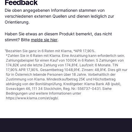
Feedback
Die oben angegebenen Informationen stammen von 
verschiedenen externen Quellen und dienen lediglich zur 
Orientierung.

Haben Sie etwas an diesem Produkt bemerkt, das nicht 
stimmt? Bitte 
melde sie hier
.
¹
Bezahlen Sie ganz in 6 Raten mit Klarna, *APR 17,90%.
*Zahlen Sie in 6 Raten mit Klarna. Eine Anzahlung kann erforderlich sein.
Zahlungsbeispiel für einen Kauf von 1000€ in 6 Raten: 5 Zahlungen von
174,82€ und die letzte Zahlung von 174,81€. Laufzeit: 6 Monate. TIN
17,90% APR 17,90%. Gesamtbetrag 1048,91€. Zinsen: 48,91€. Dies gilt nur
für in Österreich lebende Personen über 18 Jahre. Vorbehaltlich der
Zustimmung von Klarna. Mindestkaufbetrag 25€ und Höchstbetrag
abhängig von der Bonitätsprüfung. Kreditgeber: Klarna Bank AB (publ),
Sveavägen 46, 111 34 Stockholm, Reg. Nr.: 556737-0431. Siehe
Bedingungen und weitere Informationen unter
https://www.klarna.com/at/agb/
.