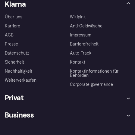
Klarna
Über uns
Wikipink
Karriere
Anti-Geldwäsche
AGB
Impressum
Presse
Barrierefreiheit
Datenschutz
Auto-Track
Sicherheit
Kontakt
Nachhaltigkeit
Kontaktinformationen für
Behörden
Weiterverkaufen
Corporate governance
Privat
Hilfe
Käuferschutzrichtlinien
Business
Einloggen
Beschwerden
Händlersupport
Entwicklerseite
Klarna App
Datenschutzeinstellungen