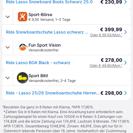
€ 230,99
Ride Lasso Snowboard Boots Schwarz 25.0
Sport-Börse
€ 9,50 Versand
,
1–3 Tage
€ 399,99
Ride Snowboardschuhe Lasso schwarz 2025 - 48
Oder € 69,93/Mon.
¹
Fun Sport Vision
Versandkostenfrei
€ 278,00
Ride Lasso BOA Black - schwarz
Oder € 48,60/Mon.
¹
Sport Bittl
Versandkostenfrei
,
2–4 Tage
€ 298,00
Ride - Lasso 25/26 Snowboardschuhe Herren schwarz - 10,5
¹
Bezahlen Sie ganz in 6 Raten mit Klarna, *APR 17,90%.
*Zahlen Sie in 6 Raten mit Klarna. Eine Anzahlung kann erforderlich sein.
Zahlungsbeispiel für einen Kauf von 1000€ in 6 Raten: 5 Zahlungen von
174,82€ und die letzte Zahlung von 174,81€. Laufzeit: 6 Monate. TIN 17,90%
APR 17,90%. Gesamtbetrag 1048,91€. Zinsen: 48,91€. Dies gilt nur für in
Österreich lebende Personen über 18 Jahre. Vorbehaltlich der Zustimmung