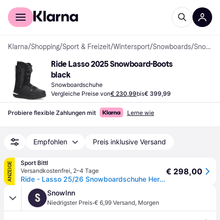
Für Shopper
Für Händler
Klarna
/
Shopping
/
Sport & Freizeit
/
Wintersport
/
Snowboards
/
Snowboardschuhe
Ride Lasso 2025 Snowboard-Boots 
black
Snowboardschuhe
Vergleiche Preise von
€ 230,99
bis
€ 399,99
Probiere flexible Zahlungen mit
Lerne wie
Empfohlen
Preis inklusive Versand
Sport Bittl
ANZEIGE
€ 298,00
Versandkostenfrei
,
2–4 Tage
Ride - Lasso 25/26 Snowboardschuhe Herren schwarz - 10,5
SnowInn
S
·
Niedrigster Preis
€ 6,99 Versand
,
Morgen