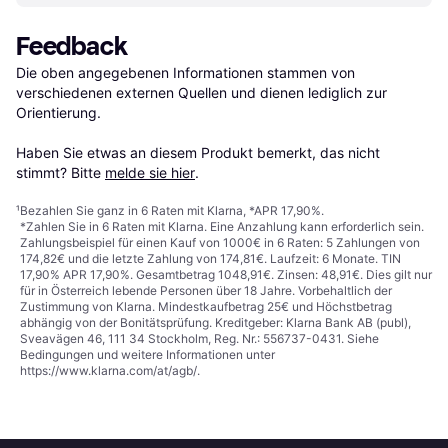
Feedback
Die oben angegebenen Informationen stammen von 
verschiedenen externen Quellen und dienen lediglich zur 
Orientierung.

Haben Sie etwas an diesem Produkt bemerkt, das nicht 
stimmt? Bitte 
melde sie hier
.
¹
Bezahlen Sie ganz in 6 Raten mit Klarna, *APR 17,90%.
*Zahlen Sie in 6 Raten mit Klarna. Eine Anzahlung kann erforderlich sein.
Zahlungsbeispiel für einen Kauf von 1000€ in 6 Raten: 5 Zahlungen von
174,82€ und die letzte Zahlung von 174,81€. Laufzeit: 6 Monate. TIN
17,90% APR 17,90%. Gesamtbetrag 1048,91€. Zinsen: 48,91€. Dies gilt nur
für in Österreich lebende Personen über 18 Jahre. Vorbehaltlich der
Zustimmung von Klarna. Mindestkaufbetrag 25€ und Höchstbetrag
abhängig von der Bonitätsprüfung. Kreditgeber: Klarna Bank AB (publ),
Sveavägen 46, 111 34 Stockholm, Reg. Nr.: 556737-0431. Siehe
Bedingungen und weitere Informationen unter
https://www.klarna.com/at/agb/
.