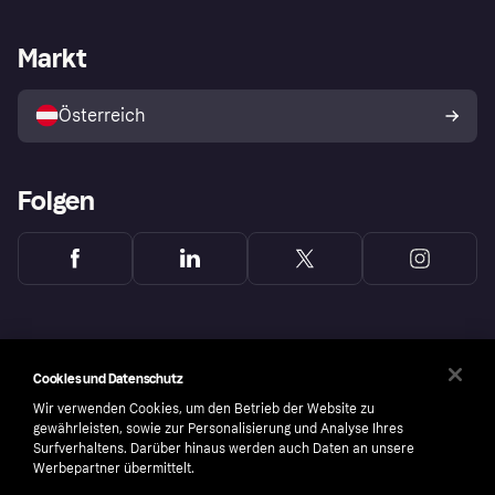
Händlersupport
Entwicklerseite
Klarna App
Datenschutzeinstellungen
Händlerportal
Betriebsstatus
Markt
Shops entdecken
Dein Widerrufsrecht
Mit Klarna verkaufen
Plattformen und Partner
Österreich
Folgen
Cookies und Datenschutz
Wir verwenden Cookies, um den Betrieb der Website zu
gewährleisten, sowie zur Personalisierung und Analyse Ihres
Surfverhaltens. Darüber hinaus werden auch Daten an unsere
Werbepartner übermittelt.