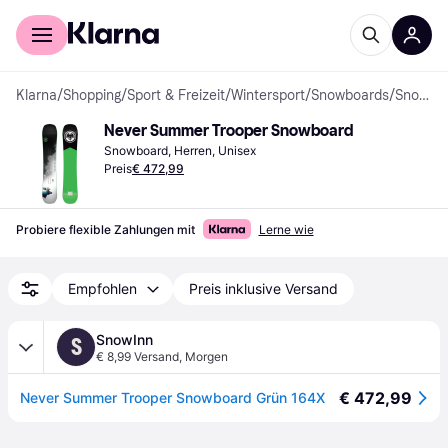
Für Shopper
Für Händler
Klarna
/
Shopping
/
Sport & Freizeit
/
Wintersport
/
Snowboards
/
Snowboards
Never Summer Trooper Snowboard
Snowboard, Herren, Unisex
Preis
€ 472,99
Probiere flexible Zahlungen mit
Lerne wie
Empfohlen
Preis inklusive Versand
SnowInn
S
€ 8,99 Versand
,
Morgen
€ 472,99
Never Summer Trooper Snowboard Grün 164X