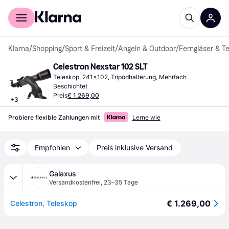
Für Shopper
Für Händler
Klarna
/
Shopping
/
Sport & Freizeit
/
Angeln & Outdoor
/
Ferngläser & T
Celestron Nexstar 102 SLT
Teleskop, 241x102, Tripodhalterung, Mehrfach 
Beschichtet
Preis
€ 1.269,00
+
3
Probiere flexible Zahlungen mit
Lerne wie
Empfohlen
Preis inklusive Versand
Galaxus
Versandkostenfrei
,
23–35 Tage
€ 1.269,00
Celestron, Teleskop