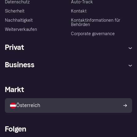
Datenschutz
Auto-Track
Sicherheit
Kontakt
Nachhaltigkeit
Kontaktinformationen für
Behörden
Weiterverkaufen
Corporate governance
Privat
Hilfe
Käuferschutzrichtlinien
Business
Einloggen
Beschwerden
Händlersupport
Entwicklerseite
Klarna App
Datenschutzeinstellungen
Händlerportal
Betriebsstatus
Markt
Shops entdecken
Dein Widerrufsrecht
Mit Klarna verkaufen
Plattformen und Partner
Österreich
Folgen