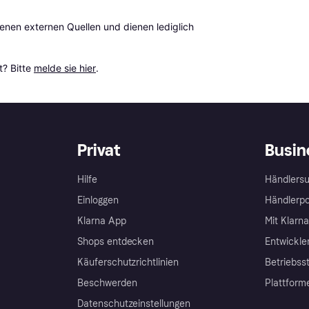
en externen Quellen und dienen lediglich 
? Bitte 
melde sie hier
.
Privat
Busin
Hilfe
Händlersu
Einloggen
Händlerpo
Klarna App
Mit Klarn
Shops entdecken
Entwickle
Käuferschutzrichtlinien
Betriebss
Beschwerden
Plattform
Datenschutzeinstellungen