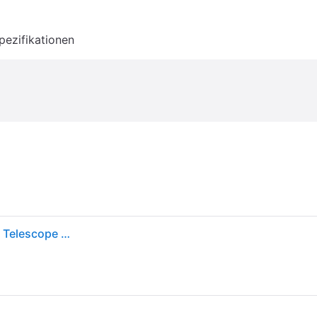
pezifikationen
Celestron 21035 Travel Scope 70 Portable Refractor Telescope Kit with Backpack, Black