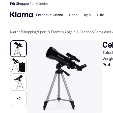
Für Shopper
Für Händler
Entdecke Klarna
Shop
App
Hilfe
Klarna
/
Shopping
/
Sport & Freizeit
/
Angeln & Outdoor
/
Ferngläser
Zahlungsmethoden
Shops
Zahlungsmethoden
MediaM
Ce
Sofort bezahlen
H&M
Bezahle in 3
Temu
Teles
Teilzahlungen
Kauflan
Bezahle in bis zu 30
Samsu
Vergl
Tagen
Probi
Ratenzahlung
Alle Shops
+2