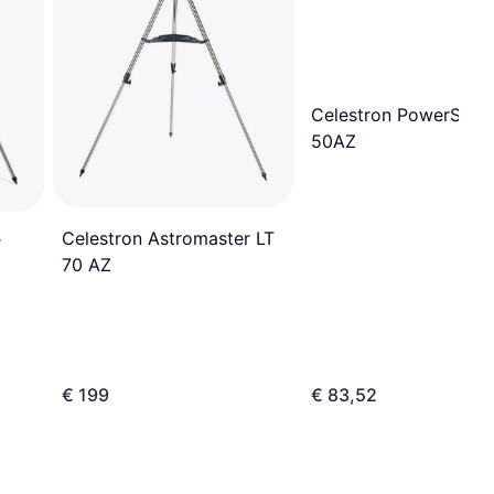
Celestron PowerSeek
50AZ
Celestron Astromaster LT
r
70 AZ
€ 199
€ 83,52