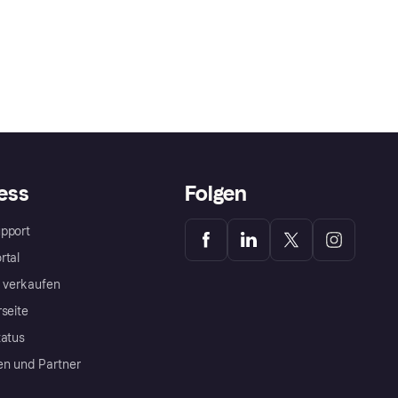
ess
Folgen
pport
rtal
a verkaufen
rseite
tatus
en und Partner