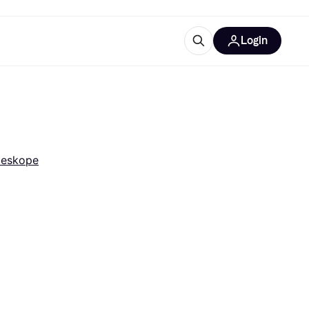
Login
Weitere Informationen
sstattung
M
Was ist Klarna?
leskope
tegorien