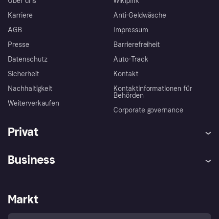
Über uns
Wikipink
Karriere
Anti-Geldwäsche
AGB
Impressum
Presse
Barrierefreiheit
Datenschutz
Auto-Track
Sicherheit
Kontakt
Nachhaltigkeit
Kontaktinformationen für
Behörden
Weiterverkaufen
Corporate governance
Privat
Hilfe
Käuferschutzrichtlinien
Business
Einloggen
Beschwerden
Händlersupport
Entwicklerseite
Klarna App
Datenschutzeinstellungen
Händlerportal
Betriebsstatus
Markt
Shops entdecken
Dein Widerrufsrecht
Mit Klarna verkaufen
Plattformen und Partner