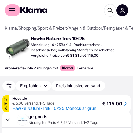
Für Shopper
Für Händler
Klarna
/
Shopping
/
Sport & Freizeit
/
Angeln & Outdoor
/
Ferngläser & T
Hawke Nature Trek 10×25
Monokular, 10x25BaK-4, Dachkantprisma, 
Beschlagsicher, Vollständig Mehrfach Beschichtet
Vergleiche Preise von
€ 81,81
bis
€ 115,00
+
2
Probiere flexible Zahlungen mit
Lerne wie
Empfohlen
Preis inklusive Versand
Hood.de
ANZEIGE
€ 115,00
€ 5,00 Versand
,
1–5 Tage
Hawke Nature-Trek 10x25 Monocular grün
getgoods
·
Niedrigster Preis
€ 2,95 Versand
,
1–2 Tage