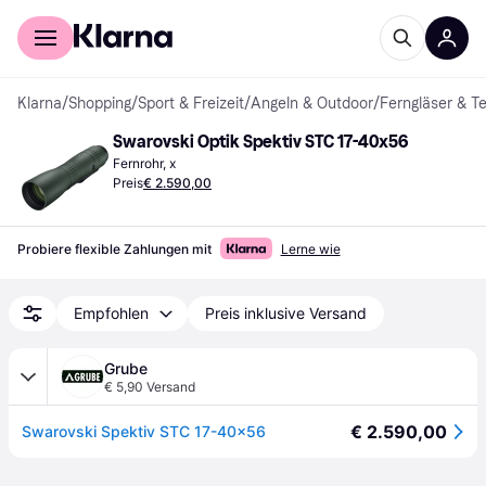
Für Shopper
Für Händler
Klarna
/
Shopping
/
Sport & Freizeit
/
Angeln & Outdoor
/
Ferngläser & T
Swarovski Optik Spektiv STC 17-40x56
Fernrohr, x
Preis
€ 2.590,00
Probiere flexible Zahlungen mit
Lerne wie
Empfohlen
Preis inklusive Versand
Grube
€ 5,90 Versand
€ 2.590,00
Swarovski Spektiv STC 17-40x56