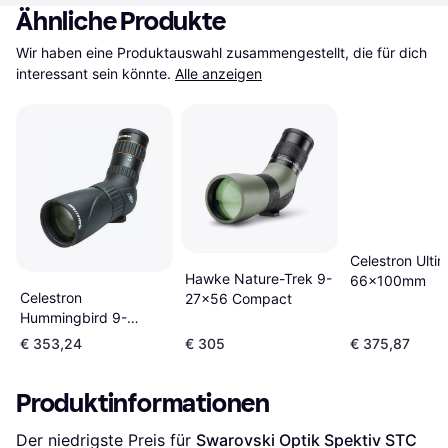
Ähnliche Produkte
Wir haben eine Produktauswahl zusammengestellt, die für dich 
interessant sein könnte.
Alle anzeigen
Celestron Ulti
Hawke Nature-Trek 9-
66x100mm
Celestron
27x56 Compact
Hummingbird 9-
27x56 ED
€ 353,24
€ 305
€ 375,87
Produktinformationen
Der niedrigste Preis für 
Swarovski Optik Spektiv STC 