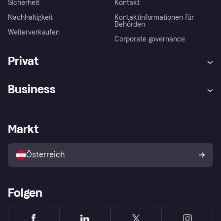
Sicherheit
Kontakt
Nachhaltigkeit
Kontaktinformationen für
Behörden
Weiterverkaufen
Corporate governance
Privat
Hilfe
Käuferschutzrichtlinien
Business
Einloggen
Beschwerden
Händlersupport
Entwicklerseite
Klarna App
Datenschutzeinstellungen
Händlerportal
Betriebsstatus
Markt
Shops entdecken
Dein Widerrufsrecht
Mit Klarna verkaufen
Plattformen und Partner
Österreich
Folgen