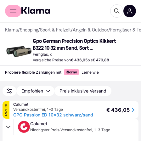
Für Shopper
Für Händler
Klarna
/
Shopping
/
Sport & Freizeit
/
Angeln & Outdoor
/
Ferngläser & T
Gpo German Precision Optics Kikkert 
B322 10 32 mm Sand, Sort 
4260527410386
Fernglas, x
Vergleiche Preise von
€ 436,05
bis
€ 470,88
Probiere flexible Zahlungen mit
Lerne wie
Empfohlen
Preis inklusive Versand
Calumet
ANZEIGE
€ 436,05
Versandkostenfrei
,
1–3 Tage
GPO Passion ED 10x32 schwarz/sand
Calumet
·
Niedrigster Preis
Versandkostenfrei
,
1–3 Tage