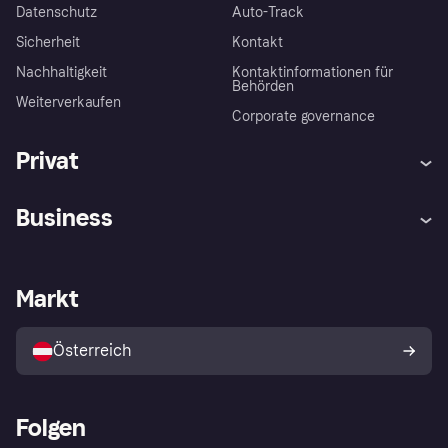
Datenschutz
Auto-Track
Sicherheit
Kontakt
Nachhaltigkeit
Kontaktinformationen für
Behörden
Weiterverkaufen
Corporate governance
Privat
Hilfe
Käuferschutzrichtlinien
Business
Einloggen
Beschwerden
Händlersupport
Entwicklerseite
Klarna App
Datenschutzeinstellungen
Händlerportal
Betriebsstatus
Markt
Shops entdecken
Dein Widerrufsrecht
Mit Klarna verkaufen
Plattformen und Partner
Österreich
Folgen