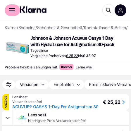
Für Shopper
Für Händler
Klarna
/
Shopping
/
Schönheit & Gesundheit
/
Kontaktlinsen & Brillen
/
K
Johnson & Johnson Acuvue Oasys 1-Day 
with HydraLuxe for Astigmatism 30-pack
Tageslinse
Vergleiche Preise von
€ 25,22
bis
€ 33,97
Probiere flexible Zahlungen mit
Lerne wie
Versionen
Empfohlen
Preis inklusive Versan
Lensbest
ANZEIGE
€ 25,22
Versandkostenfrei
ACUVUE® OASYS 1-Day For Astigmatism 30
Lensbest
·
Niedrigster Preis
Versandkostenfrei