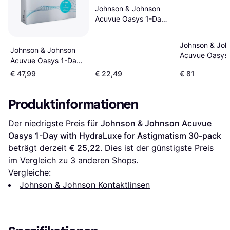
Johnson & Johnson
Acuvue Oasys 1-Day
with HydraLuxe 30-
pack
Johnson & Joh
Johnson & Johnson
Acuvue Oasys
Acuvue Oasys 1-Day
Day 90-pack
with HydraLuxe 90-
€ 47,99
€ 22,49
€ 81
pack
Produktinformationen
Der niedrigste Preis für 
Johnson & Johnson Acuvue 
Oasys 1-Day with HydraLuxe for Astigmatism 30-pack
beträgt derzeit 
€ 25,22
. Dies ist der günstigste Preis 
im Vergleich zu 
3
 anderen Shops.
Vergleiche:
Johnson & Johnson Kontaktlinsen