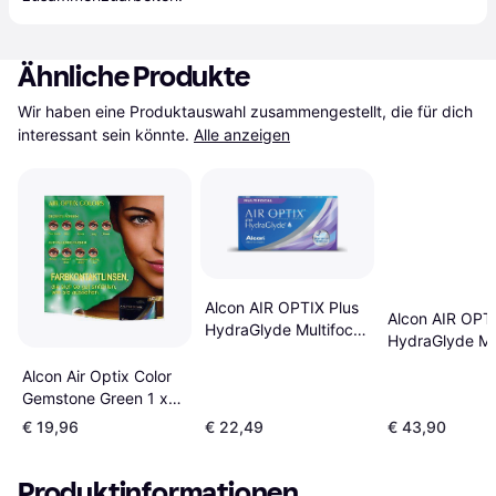
Ähnliche Produkte
Wir haben eine Produktauswahl zusammengestellt, die für dich 
interessant sein könnte.
Alle anzeigen
Alcon AIR OPTIX Plus
Alcon AIR OPTI
HydraGlyde Multifocal
HydraGlyde Mul
3-pack
6-pack
Alcon Air Optix Color
Gemstone Green 1 x
2er Box Grün
€ 19,96
€ 22,49
€ 43,90
Produktinformationen