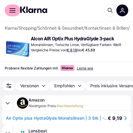
Für Shopper
Für Händler
Klarna
/
Shopping
/
Schönheit & Gesundheit
/
Kontaktlinsen & Brillen
/
K
Alcon AIR Optix Plus HydraGlyde 3-pack
Monatslinsen, Torische Linse, Verfügbare Farben: Weiß
Vergleiche Preise von
€ 9,19
bis
€ 45,88
Probiere flexible Zahlungen mit
Lerne wie
Versionen
Empfohlen
Preis inklusive Versan
Amazon
·
Niedrigster Preis
Nachbestellung
€ 9,19
Air Optix plus HydraGlyde Monatslinsen | 3 Stk | -05.75 dpt
Lensbest