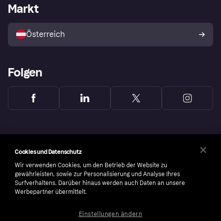
Händlerportal
Betriebsstatus
Markt
Shops entdecken
Dein Widerrufsrecht
Mit Klarna verkaufen
Plattformen und Partner
Österreich
Folgen
Cookies und Datenschutz
Wir verwenden Cookies, um den Betrieb der Website zu
gewährleisten, sowie zur Personalisierung und Analyse Ihres
Surfverhaltens. Darüber hinaus werden auch Daten an unsere
Werbepartner übermittelt.
Einstellungen ändern