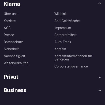
Klarna
Über uns
Wikipink
Karriere
Anti-Geldwäsche
AGB
Impressum
Presse
Barrierefreiheit
Datenschutz
Auto-Track
Sicherheit
Kontakt
Nachhaltigkeit
Kontaktinformationen für
Behörden
Weiterverkaufen
Corporate governance
Privat
Hilfe
Käuferschutzrichtlinien
Business
Einloggen
Beschwerden
Händlersupport
Entwicklerseite
Klarna App
Datenschutzeinstellungen