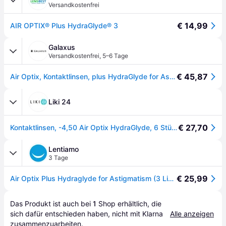
Versandkostenfrei
€ 14,99
AIR OPTIX® Plus HydraGlyde® 3
Galaxus
Versandkostenfrei
,
5–6 Tage
€ 45,87
Air Optix, Kontaktlinsen, plus HydraGlyde for Astigmatism (-1, Monatslinse, 6Stk., Torisch)
Liki 24
€ 27,70
Kontaktlinsen, -4,50 Air Optix HydraGlyde, 6 Stück, Alcon
Lentiamo
3 Tage
€ 25,99
Air Optix Plus Hydraglyde for Astigmatism (3 Linsen)
Das Produkt ist auch bei 
1
Shop
 erhältlich, die 
sich dafür entschieden haben, nicht mit Klarna 
Alle anzeigen
zusammenzuarbeiten.