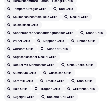
Herausnehmbare Platten - Tischgrill Grills
Temperaturregler Grills
Rad Grills
Spülmaschinenfeste Teile Grills
Deckel Grills
Beistelltisch Grills
Abnehmbarer Ascheauffangbehälter Grills
Stand Grills
WLAN Grills
Klappbar Grills
Einfach Grills
Getrennt Grills
Wendbar Grills
Abgeschlossener Deckel Grills
Deckel Mit Sichtfenster Grills
Ohne Deckel Grills
Aluminium Grills
Gusseisen Grills
Keramik Grills
Emaille Grills
Stahl Grills
Holz Grills
Tragbar Grills
Grilltonne Grills
Kugelgrill Grills
Raclette-Grill Grills