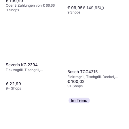
€ 199,99
Oder 3 Zahlungen von € 66,66
€ 99,95
€ 149,95
3 Shops
9 Shops
Severin KG 2394
Elektrogrill, Tischgrill,
Bosch TCG4215
Fettauffangschale
Elektrogrill, Tischgrill, Deckel,
€ 100,02
Fettauffangschale,
€ 22,99
Temperaturregler
9+ Shops
9+ Shops
Im Trend