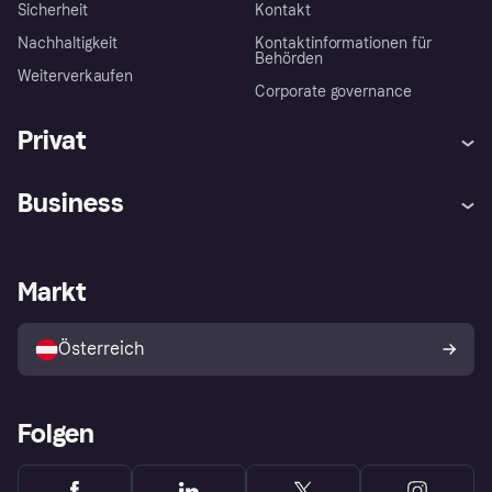
Sicherheit
Kontakt
Nachhaltigkeit
Kontaktinformationen für
Behörden
Weiterverkaufen
Corporate governance
Privat
Hilfe
Käuferschutzrichtlinien
Business
Einloggen
Beschwerden
Händlersupport
Entwicklerseite
Klarna App
Datenschutzeinstellungen
Händlerportal
Betriebsstatus
Markt
Shops entdecken
Dein Widerrufsrecht
Mit Klarna verkaufen
Plattformen und Partner
Österreich
Folgen