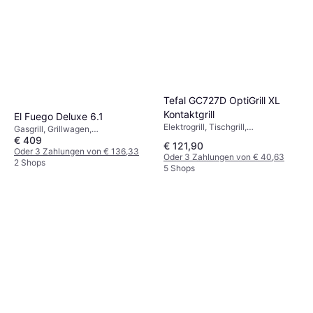
Tefal GC727D OptiGrill XL
Kontaktgrill
El Fuego Deluxe 6.1
Elektrogrill, Tischgrill,
Gasgrill, Grillwagen,
Temperaturregler,
€ 409
Bodenbrenner, Warmhalterost,
€ 121,90
Fettauffangschale
Thermometer, Rad, Deckel,
Oder 3 Zahlungen von € 136,33
Oder 3 Zahlungen von € 40,63
Beistelltisch,
2 Shops
5 Shops
Schränke/Schubladen