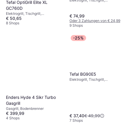
Elektrogrill, Tischgrill,
Tefal OptiGrill Elite XL
Fettauffangschale,
GC760D
Herausnehmbare Platten,
Elektrogrill, Tischgrill,
Temperaturregler,
€ 74,99
€ 50,65
Fettauffangschale,
Spülmaschinenfeste Teile
Oder 3 Zahlungen von € 24,99
Herausnehmbare Platten,
8 Shops
9 Shops
Temperaturregler,
Spülmaschinenfeste Teile
-25%
Tefal BG90E5
Elektrogrill, Tischgrill,
Herausnehmbare Platten,
Spülmaschinenfeste Teile
Enders Hyde 4 Sikr Turbo
Gasgrill
Gasgrill, Bodenbrenner
€ 399,99
€ 37,40
€ 49,99
4 Shops
7 Shops