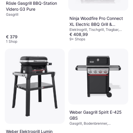
Rösle Gasgrill BBQ-Station
Videro G3 Pure
Gasgrill
Ninja Woodfire Pro Connect
XL Electric BBQ Grill &
Elektrogrill, Tischgrill, Tragbar,
Smoker OG901EU
€ 408,99
Thermometer, Timer,
€ 379
Fettauffangschale, Deckel,
9+ Shops
1 Shop
Ferngesteuert über App
Weber Gasgrill Spirit E-425
GBS
Gasgrill, Bodenbrenner,
Thermometer, Deckel, Rad
Weber Elektrogrill Lumin