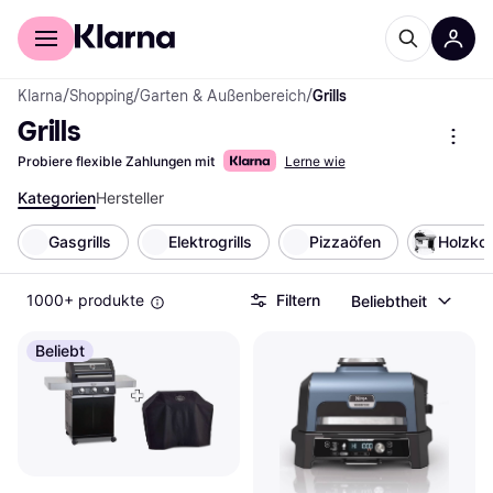
Für Shopper
Für Händler
Klarna
/
Shopping
/
Garten & Außenbereich
/
Grills
Grills
Probiere flexible Zahlungen mit
Lerne wie
Kategorien
Hersteller
Gasgrills
Elektrogrills
Pizzaöfen
Holzkoh
1000+ produkte
Filtern
Beliebtheit
Beliebt