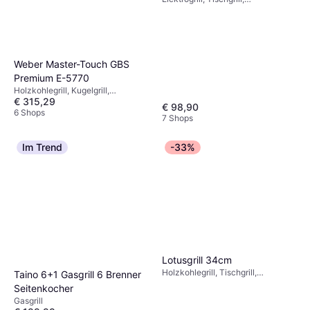
Temperaturregler,
Fettauffangschale
Weber Master-Touch GBS
Premium E-5770
Holzkohlegrill, Kugelgrill,
€ 315,29
Thermometer, Lufteinlass, Stand,
€ 98,90
Rad, Deckel, Abnehmbarer
6 Shops
7 Shops
Ascheauffangbehälter
Im Trend
-33%
Lotusgrill 34cm
Holzkohlegrill, Tischgrill,
Taino 6+1 Gasgrill 6 Brenner
Spülmaschinenfeste Teile,
Seitenkocher
Lufteinlass, Hitzebeständiger Griff
Gasgrill