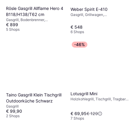
Rösle Gasgrill Allflame Hero 4
Weber Spirit E-410
B118/H138/T62 cm
Gasgrill, Grillwagen,
Bodenbrenner, Warmhalterost,
Gasgrill, Bodenbrenner,
€ 899
Thermometer, Fettauffangschale,
Warmhalterost, Thermometer,
€ 548
Deckel, Schränke/Schubladen,
Beistelltisch, Deckel, Rad
5 Shops
6 Shops
Rad, Beistelltisch
-46%
Lotusgrill Mini
Taino Gasgrill Klein Tischgrill
Holzkohlegrill, Tischgrill, Tragbar,
Outdoorküche Schwarz
Spülmaschinenfeste Teile,
Gasgrill
Fettauffangschale
€ 99,90
€ 69,95
€ 129
2 Shops
7 Shops