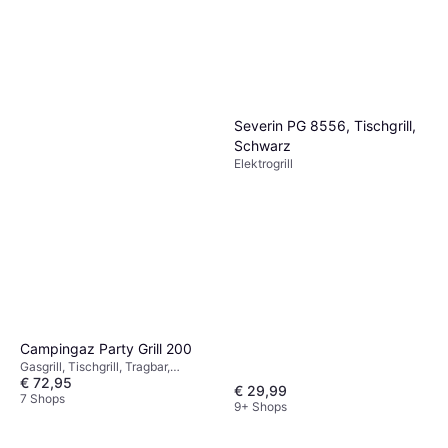
Severin PG 8556, Tischgrill,
Schwarz
Elektrogrill
Campingaz Party Grill 200
Gasgrill, Tischgrill, Tragbar,
€ 72,95
Bodenbrenner, Deckel, Stand
€ 29,99
7 Shops
9+ Shops