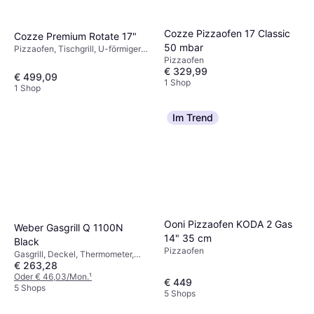
Cozze Pizzaofen 17 Classic
Cozze Premium Rotate 17"
50 mbar
Pizzaofen, Tischgrill, U-förmiger
Pizzaofen
Brenner, Thermometer
€ 329,99
€ 499,09
1 Shop
1 Shop
Im Trend
Ooni Pizzaofen KODA 2 Gas
Weber Gasgrill Q 1100N
14" 35 cm
Black
Pizzaofen
Gasgrill, Deckel, Thermometer,
€ 263,28
Beistelltisch, Rad
Oder € 46,03/Mon.
¹
€ 449
5 Shops
5 Shops