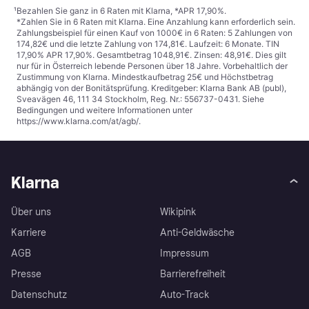
¹
Bezahlen Sie ganz in 6 Raten mit Klarna, *APR 17,90%.
*Zahlen Sie in 6 Raten mit Klarna. Eine Anzahlung kann erforderlich sein.
Zahlungsbeispiel für einen Kauf von 1000€ in 6 Raten: 5 Zahlungen von
174,82€ und die letzte Zahlung von 174,81€. Laufzeit: 6 Monate. TIN
17,90% APR 17,90%. Gesamtbetrag 1048,91€. Zinsen: 48,91€. Dies gilt
nur für in Österreich lebende Personen über 18 Jahre. Vorbehaltlich der
Zustimmung von Klarna. Mindestkaufbetrag 25€ und Höchstbetrag
abhängig von der Bonitätsprüfung. Kreditgeber: Klarna Bank AB (publ),
Sveavägen 46, 111 34 Stockholm, Reg. Nr.: 556737-0431. Siehe
Bedingungen und weitere Informationen unter
https://www.klarna.com/at/agb/
.
Klarna
Über uns
Wikipink
Karriere
Anti-Geldwäsche
AGB
Impressum
Presse
Barrierefreiheit
Datenschutz
Auto-Track