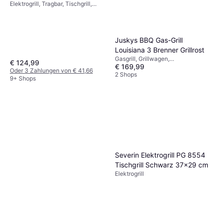
Elektrogrill, Tragbar, Tischgrill,
Fettauffangschale,
Herausnehmbare Platten,
Temperaturregler, Deckel
Juskys BBQ Gas-Grill
Louisiana 3 Brenner Grillrost
Gasgrill, Grillwagen,
€ 124,99
€ 169,99
Bodenbrenner, Rad, Deckel,
Oder 3 Zahlungen von € 41,66
Thermometer, Warmhalterost,
2 Shops
9+ Shops
Schränke/Schubladen,
Fettauffangschale, Beistelltisch
Severin Elektrogrill PG 8554
Tischgrill Schwarz 37x29 cm
Elektrogrill