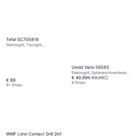
Tefal GC705816
Elektrogrill, Tischgrill,
Spülmaschinenfeste Teile,
Herausnehmbare Platten, Deckel,
Fettauffangschale,
Temperaturregler
Unold Vario 58565
Elektrogrill, Spülmaschinenfeste
€ 49,99
€ 59,99
Teile, Herausnehmbare Platten,
€ 89
Temperaturregler, Warmhalterost,
8 Shops
9+ Shops
Beistelltisch, Stand
WMF Lono Contact Grill 2in1