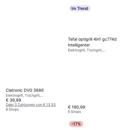
Im Trend
Tefal optigrill 4in1 gc774d
intelligenter
Elektrogrill, Tischgrill,
Ferngesteuert über App,
Fettauffangschale,
Temperaturregler,
Herausnehmbare Platten, Stand,
Spülmaschinenfeste Teile, Deckel
Clatronic DVG 3686
Elektrogrill, Tischgrill,
€ 39,99
Fettauffangschale
Oder 3 Zahlungen von € 13,33
€ 190,99
8 Shops
6 Shops
-17%