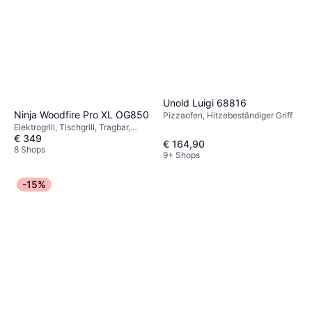
Unold Luigi 68816
Ninja Woodfire Pro XL OG850
Pizzaofen, Hitzebeständiger Griff
Elektrogrill, Tischgrill, Tragbar,
€ 349
Fettauffangschale,
€ 164,90
Herausnehmbare Platten,
8 Shops
9+ Shops
Temperaturregler, Abnehmbarer
Ascheauffangbehälter,
Thermometer, Spülmaschinenfeste
-15%
Teile, Deckel