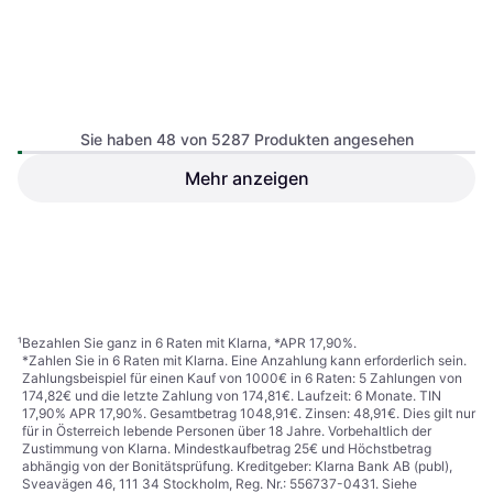
Sie haben 48 von 5287 Produkten angesehen
Mehr anzeigen
Cozze Pizzaofen 17" mit
Rotierendem Pizzastein
Weber Go-Anywhere Gas
Pizzaofen
Gasgrill, Tischgrill, Tragbar,
€ 144,89
Bodenbrenner, Thermometer,
€ 329,99
Hitzebeständiger Griff, Deckel,
5 Shops
3 Shops
Lufteinlass
1
2
3
...
57
...
111
¹
Bezahlen Sie ganz in 6 Raten mit Klarna, *APR 17,90%.
*Zahlen Sie in 6 Raten mit Klarna. Eine Anzahlung kann erforderlich sein.
Zahlungsbeispiel für einen Kauf von 1000€ in 6 Raten: 5 Zahlungen von
174,82€ und die letzte Zahlung von 174,81€. Laufzeit: 6 Monate. TIN
17,90% APR 17,90%. Gesamtbetrag 1048,91€. Zinsen: 48,91€. Dies gilt nur
für in Österreich lebende Personen über 18 Jahre. Vorbehaltlich der
Zustimmung von Klarna. Mindestkaufbetrag 25€ und Höchstbetrag
abhängig von der Bonitätsprüfung. Kreditgeber: Klarna Bank AB (publ),
Sveavägen 46, 111 34 Stockholm, Reg. Nr.: 556737-0431. Siehe