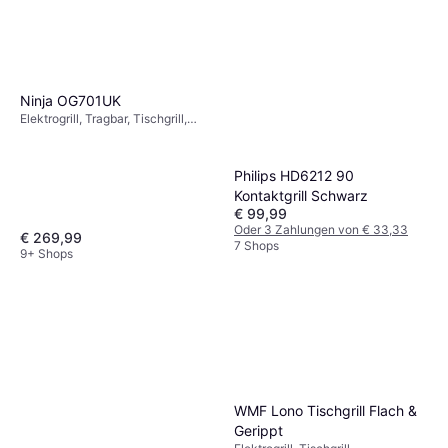
Ninja OG701UK
Elektrogrill, Tragbar, Tischgrill,
Abnehmbarer
Ascheauffangbehälter,
Herausnehmbare Platten, Deckel,
Philips HD6212 90
Tragegriffe, Timer,
Kontaktgrill Schwarz
Temperaturregler,
€ 99,99
Fettauffangschale,
Oder 3 Zahlungen von € 33,33
Spülmaschinenfeste Teile
€ 269,99
7 Shops
9+ Shops
WMF Lono Tischgrill Flach &
Gerippt