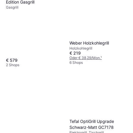
Edition Gasgrill
Gasgrill
Weber Holzkohlegrill
Holzkohlegrill
€ 219
Oder € 38,29/Mon.
¹
€ 579
6 Shops
2 Shops
Tefal OptiGrill Upgrade
Schwarz-Matt GC7178
Elektrogrill, Tischgrill,