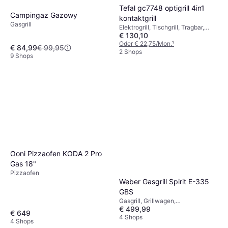
Tefal gc7748 optigrill 4in1
Campingaz Gazowy
kontaktgrill
Gasgrill
Elektrogrill, Tischgrill, Tragbar,
€ 130,10
Fettauffangschale,
Temperaturregler,
Oder € 22,75/Mon.
¹
€ 84,99
€ 99,95
Spülmaschinenfeste Teile, Deckel,
2 Shops
9 Shops
Ferngesteuert über App
Ooni Pizzaofen KODA 2 Pro
Gas 18"
Pizzaofen
Weber Gasgrill Spirit E-335
GBS
Gasgrill, Grillwagen,
€ 499,99
Bodenbrenner, Deckel,
€ 649
Schränke/Schubladen, Rad
4 Shops
4 Shops