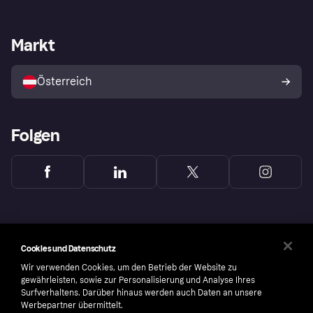
Händlersupport
Entwicklerseite
Klarna App
Datenschutzeinstellungen
Händlerportal
Betriebsstatus
Markt
Shops entdecken
Dein Widerrufsrecht
Mit Klarna verkaufen
Plattformen und Partner
Österreich
Folgen
Cookies und Datenschutz
Wir verwenden Cookies, um den Betrieb der Website zu
gewährleisten, sowie zur Personalisierung und Analyse Ihres
Surfverhaltens. Darüber hinaus werden auch Daten an unsere
Werbepartner übermittelt.