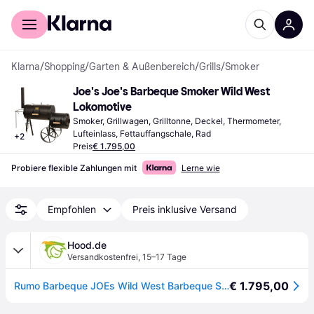
Für Shopper
Für Händler
Klarna
/
Shopping
/
Garten & Außenbereich
/
Grills
/
Smoker
Joe's Joe's Barbeque Smoker Wild West 
Lokomotive
Smoker, Grillwagen, Grilltonne, Deckel, Thermometer, 
Lufteinlass, Fettauffangschale, Rad
+
2
Preis
€ 1.795,00
Probiere flexible Zahlungen mit
Lerne wie
Empfohlen
Preis inklusive Versand
Hood.de
Versandkostenfrei
,
15–17 Tage
€ 1.795,00
Rumo Barbeque JOEs Wild West Barbeque Smoker 16 Zoll JS-33910