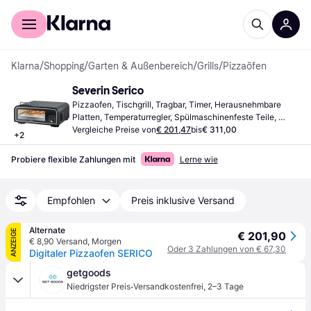
Für Shopper
Für Händler
Klarna
/
Shopping
/
Garten & Außenbereich
/
Grills
/
Pizzaöfen
Severin Serico
Pizzaofen, Tischgrill, Tragbar, Timer, Herausnehmbare 
Platten, Temperaturregler, Spülmaschinenfeste Teile, 
Deckel
Vergleiche Preise von
€ 201,47
bis
€ 311,00
+
2
Probiere flexible Zahlungen mit
Lerne wie
Empfohlen
Preis inklusive Versand
Alternate
ANZEIGE
€ 201,90
€ 8,90 Versand
,
Morgen
Oder 3 Zahlungen von € 67,30
Digitaler Pizzaofen SERICO
getgoods
·
Niedrigster Preis
Versandkostenfrei
,
2–3 Tage