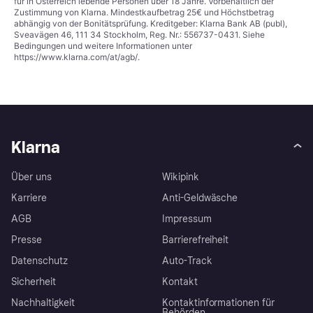
für in Österreich lebende Personen über 18 Jahre. Vorbehaltlich der
Zustimmung von Klarna. Mindestkaufbetrag 25€ und Höchstbetrag
abhängig von der Bonitätsprüfung. Kreditgeber: Klarna Bank AB (publ),
Sveavägen 46, 111 34 Stockholm, Reg. Nr.: 556737-0431. Siehe
Bedingungen und weitere Informationen unter
https://www.klarna.com/at/agb/
.
Klarna
Über uns
Wikipink
Karriere
Anti-Geldwäsche
AGB
Impressum
Presse
Barrierefreiheit
Datenschutz
Auto-Track
Sicherheit
Kontakt
Nachhaltigkeit
Kontaktinformationen für
Behörden