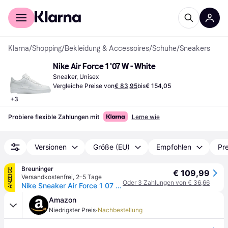
Für Shopper
Für Händler
Klarna
/
Shopping
/
Bekleidung & Accessoires
/
Schuhe
/
Sneakers
Nike Air Force 1 '07 W - White
Sneaker, Unisex
Vergleiche Preise von
€ 83,95
bis
€ 154,05
+
3
Probiere flexible Zahlungen mit
Lerne wie
Versionen
Größe (EU)
Empfohlen
Pre
Breuninger
ANZEIGE
€ 109,99
Versandkostenfrei
,
2–5 Tage
Oder 3 Zahlungen von € 36,66
Nike Sneaker Air Force 1 07 weiss - WEISS - 36,36,5,37,5,38,38,5,39,40,40,5,41,42,42,5,43,44
Amazon
·
Niedrigster Preis
Nachbestellung