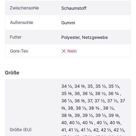
Zwischensohle
Schaumstoff
Außensohle
Gummi
Futter
Polyester, Netzgewebe
Gore-Tex
Nein
Größe
34 ½, 34 ⅔, 35, 35 ½, 35 ⅓, 
35 ⅔, 36, 36 ¼, 36 ½, 36 ¾ , 
36 ⅓, 36 ⅔, 37, 37 ½, 37 ⅓, 37 
⅔, 38, 38 ½, 38 ¾ , 38 ⅓, 
38 ⅔, 39, 39 ½, 39 ⅓, 39 ⅔, 
40, 40 ½, 40 ¾ , 40 ⅓, 40 ⅔, 
Größe (EU)
41, 41 ½, 41 ⅓, 42, 42 ½, 42 ⅓, 