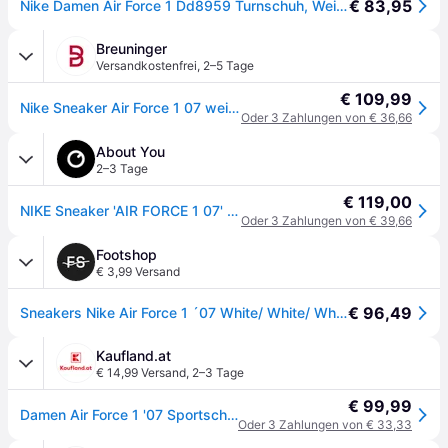
€ 83,95
Nike Damen Air Force 1 Dd8959 Turnschuh, Weiß, 40 EU
Breuninger
Versandkostenfrei
,
2–5 Tage
€ 109,99
Nike Sneaker Air Force 1 07 weiss - WEISS - 36,36,5,37,5,38,38,5,39,40,40,5,41,42,42,5,43,44
Oder 3 Zahlungen von € 36,66
About You
2–3 Tage
€ 119,00
NIKE Sneaker 'AIR FORCE 1 07' weiß
Oder 3 Zahlungen von € 39,66
Footshop
€ 3,99 Versand
€ 96,49
Sneakers Nike Air Force 1 ´07 White/ White/ White EUR 35.5
Kaufland.at
€ 14,99 Versand
,
2–3 Tage
€ 99,99
Damen Air Force 1 '07 Sportschuhe
Oder 3 Zahlungen von € 33,33