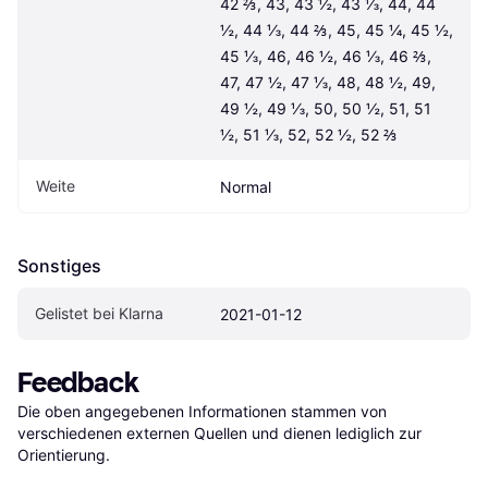
42 ⅔, 43, 43 ½, 43 ⅓, 44, 44 
½, 44 ⅓, 44 ⅔, 45, 45 ¼, 45 ½, 
45 ⅓, 46, 46 ½, 46 ⅓, 46 ⅔, 
47, 47 ½, 47 ⅓, 48, 48 ½, 49, 
49 ½, 49 ⅓, 50, 50 ½, 51, 51 
½, 51 ⅓, 52, 52 ½, 52 ⅔
Weite
Normal
Sonstiges
Gelistet bei Klarna
2021-01-12
Feedback
Die oben angegebenen Informationen stammen von 
verschiedenen externen Quellen und dienen lediglich zur 
Orientierung.
