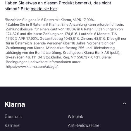
Haben Sie etwas an diesem Produkt bemerkt, das nicht 
stimmt? Bitte 
melde sie hier
.
¹
Bezahlen Sie ganz in 6 Raten mit Klarna, *APR 17,90%.
*Zahlen Sie in 6 Raten mit Klarna. Eine Anzahlung kann erforderlich sein.
Zahlungsbeispiel für einen Kauf von 1000€ in 6 Raten: 5 Zahlungen von
174,82€ und die letzte Zahlung von 174,81€. Laufzeit: 6 Monate. TIN
17,90% APR 17,90%. Gesamtbetrag 1048,91€. Zinsen: 48,91€. Dies gilt nur
für in Österreich lebende Personen über 18 Jahre. Vorbehaltlich der
Zustimmung von Klarna. Mindestkaufbetrag 25€ und Höchstbetrag
abhängig von der Bonitätsprüfung. Kreditgeber: Klarna Bank AB (publ),
Sveavägen 46, 111 34 Stockholm, Reg. Nr.: 556737-0431. Siehe
Bedingungen und weitere Informationen unter
https://www.klarna.com/at/agb/
.
Klarna
Über uns
Wikipink
Karriere
Anti-Geldwäsche