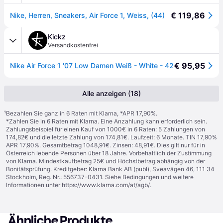
€ 119,86
Nike, Herren, Sneakers, Air Force 1, Weiss, (44)
Kickz
Versandkostenfrei
€ 95,95
Nike Air Force 1 '07 Low Damen Weiß - White - 42
Alle anzeigen (18)
¹
Bezahlen Sie ganz in 6 Raten mit Klarna, *APR 17,90%.
*Zahlen Sie in 6 Raten mit Klarna. Eine Anzahlung kann erforderlich sein.
Zahlungsbeispiel für einen Kauf von 1000€ in 6 Raten: 5 Zahlungen von
174,82€ und die letzte Zahlung von 174,81€. Laufzeit: 6 Monate. TIN 17,90%
APR 17,90%. Gesamtbetrag 1048,91€. Zinsen: 48,91€. Dies gilt nur für in
Österreich lebende Personen über 18 Jahre. Vorbehaltlich der Zustimmung
von Klarna. Mindestkaufbetrag 25€ und Höchstbetrag abhängig von der
Bonitätsprüfung. Kreditgeber: Klarna Bank AB (publ), Sveavägen 46, 111 34
Stockholm, Reg. Nr.: 556737-0431. Siehe Bedingungen und weitere
Informationen unter
https://www.klarna.com/at/agb/
.
Ähnliche Produkte