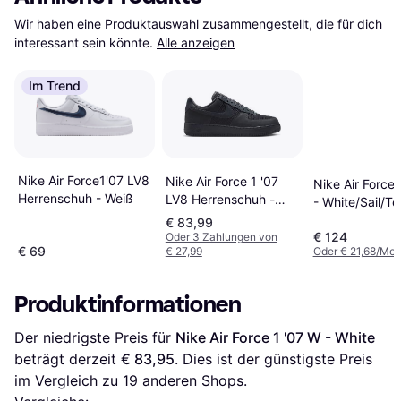
Wir haben eine Produktauswahl zusammengestellt, die für dich 
interessant sein könnte.
Alle anzeigen
Im Trend
Nike Air Force1'07 LV8
Nike Air Force 1 '07
Nike Air Force 
Herrenschuh - Weiß
LV8 Herrenschuh -
- White/Sail/T
Grau
€ 83,99
€ 124
Oder 3 Zahlungen von
€ 69
€ 27,99
Oder € 21,68/Mon
Produktinformationen
Der niedrigste Preis für 
Nike Air Force 1 '07 W - White
beträgt derzeit 
€ 83,95
. Dies ist der günstigste Preis 
im Vergleich zu 
19
 anderen Shops.