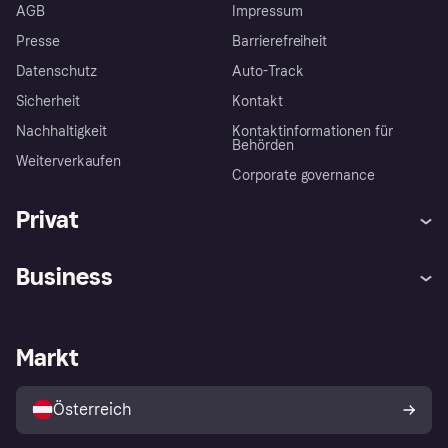
AGB
Impressum
Presse
Barrierefreiheit
Datenschutz
Auto-Track
Sicherheit
Kontakt
Nachhaltigkeit
Kontaktinformationen für
Behörden
Weiterverkaufen
Corporate governance
Privat
Hilfe
Käuferschutzrichtlinien
Business
Einloggen
Beschwerden
Händlersupport
Entwicklerseite
Klarna App
Datenschutzeinstellungen
Händlerportal
Betriebsstatus
Markt
Shops entdecken
Dein Widerrufsrecht
Mit Klarna verkaufen
Plattformen und Partner
Österreich