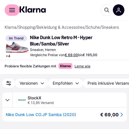
Für Shopper
Für Händler
Klarna
/
Shopping
/
Bekleidung & Accessoires
/
Schuhe
/
Sneakers
Nike Dunk Low Retro M - Hyper 
Im Trend
Blue/Samba/Silver
Sneaker, Herren
Vergleiche Preise von
€ 69,00
bis
€ 195,00
+
4
Probiere flexible Zahlungen mit
Lerne wie
Versionen
Empfohlen
Preis inklusive Versan
StockX
€ 13,95 Versand
€ 69,00
Nike Dunk Low CO.JP Samba (2020)