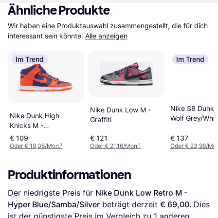
Ähnliche Produkte
Wir haben eine Produktauswahl zusammengestellt, die für dich 
interessant sein könnte.
Alle anzeigen
Im Trend
Im Trend
Nike SB Dunk 
Nike Dunk Low M -
Nike Dunk High
Wolf Grey/Whi
Graffiti
Knicks M -
Light Brown/P
Orange/Deep Royal
Platinum/Safet
€ 109
€ 121
€ 137
Blue/White
Oder € 19,06/Mon.
¹
Oder € 21,16/Mon.
¹
Oder € 23,96/Mo
Orange
Produktinformationen
Der niedrigste Preis für 
Nike Dunk Low Retro M - 
Hyper Blue/Samba/Silver
 beträgt derzeit 
€ 69,00
. Dies 
ist der günstigste Preis im Vergleich zu 1 anderen 