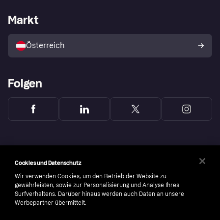
Händlersupport
Entwicklerseite
Klarna App
Datenschutzeinstellungen
Händlerportal
Betriebsstatus
Markt
Shops entdecken
Dein Widerrufsrecht
Mit Klarna verkaufen
Plattformen und Partner
Österreich
Folgen
Cookies und Datenschutz
Wir verwenden Cookies, um den Betrieb der Website zu
gewährleisten, sowie zur Personalisierung und Analyse Ihres
Surfverhaltens. Darüber hinaus werden auch Daten an unsere
Werbepartner übermittelt.