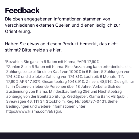
Feedback
Die oben angegebenen Informationen stammen von 
verschiedenen externen Quellen und dienen lediglich zur 
Orientierung.

Haben Sie etwas an diesem Produkt bemerkt, das nicht 
stimmt? Bitte 
melde sie hier
.
¹
Bezahlen Sie ganz in 6 Raten mit Klarna, *APR 17,90%.
*Zahlen Sie in 6 Raten mit Klarna. Eine Anzahlung kann erforderlich sein.
Zahlungsbeispiel für einen Kauf von 1000€ in 6 Raten: 5 Zahlungen von
174,82€ und die letzte Zahlung von 174,81€. Laufzeit: 6 Monate. TIN
17,90% APR 17,90%. Gesamtbetrag 1048,91€. Zinsen: 48,91€. Dies gilt nur
für in Österreich lebende Personen über 18 Jahre. Vorbehaltlich der
Zustimmung von Klarna. Mindestkaufbetrag 25€ und Höchstbetrag
abhängig von der Bonitätsprüfung. Kreditgeber: Klarna Bank AB (publ),
Sveavägen 46, 111 34 Stockholm, Reg. Nr.: 556737-0431. Siehe
Bedingungen und weitere Informationen unter
https://www.klarna.com/at/agb/
.