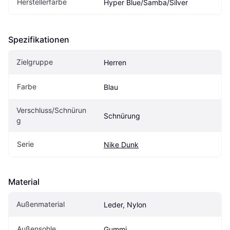
Herstellerfarbe
Hyper Blue/Samba/Silver
Spezifikationen
Zielgruppe
Herren
Farbe
Blau
Verschluss/Schnürun
Schnürung
g
Serie
Nike Dunk
Material
Außenmaterial
Leder, Nylon
Außensohle
Gummi