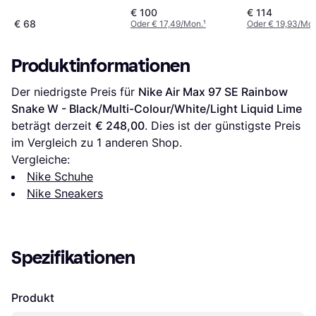
Cloud
Silver/Black
U9060BPM
€ 100
€ 114
€ 68
Oder € 17,49/Mon.
¹
Oder € 19,93/Mon
Produktinformationen
Der niedrigste Preis für 
Nike Air Max 97 SE Rainbow 
Snake W - Black/Multi-Colour/White/Light Liquid Lime
beträgt derzeit 
€ 248,00
. Dies ist der günstigste Preis 
im Vergleich zu 1 anderen Shop.
Vergleiche:
Nike Schuhe
Nike Sneakers
Spezifikationen
Produkt