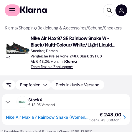
Für Shopper
Für Händler
Klarna
/
Shopping
/
Bekleidung & Accessoires
/
Schuhe
/
Sneakers
Nike Air Max 97 SE Rainbow Snake W - 
Black/Multi-Colour/White/Light Liquid 
Lime
Sneaker, Damen
Vergleiche Preise von
€ 248,00
bis
€ 391,00
+
4
Ab € 43,36/Mon. mit
Teste flexible Zahlungen*
Empfohlen
Preis inklusive Versand
StockX
€ 13,95 Versand
€ 248,00
Nike Air Max 97 Rainbow Snake (Women's)
Oder € 43,36/Mon.
¹
¹
Bezahlen Sie ganz in 6 Raten mit Klarna, *APR 17,90%.