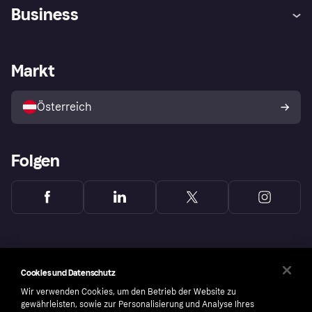
Hilfe
Käuferschutzrichtlinien
Business
Einloggen
Beschwerden
Händlersupport
Entwicklerseite
Klarna App
Datenschutzeinstellungen
Händlerportal
Betriebsstatus
Markt
Shops entdecken
Dein Widerrufsrecht
Mit Klarna verkaufen
Plattformen und Partner
Österreich
Folgen
Cookies und Datenschutz
Wir verwenden Cookies, um den Betrieb der Website zu
gewährleisten, sowie zur Personalisierung und Analyse Ihres