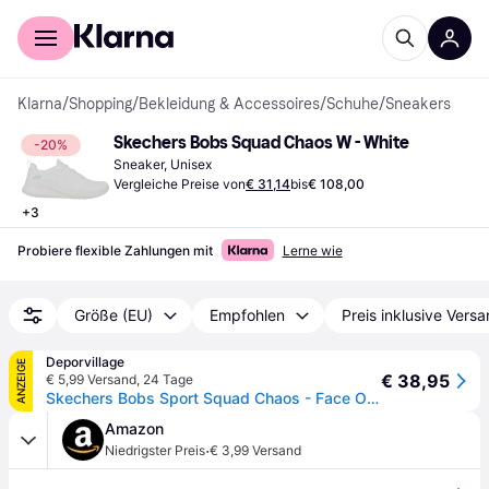
Für Shopper
Für Händler
Klarna
/
Shopping
/
Bekleidung & Accessoires
/
Schuhe
/
Sneakers
Skechers Bobs Squad Chaos W - White
-20%
Sneaker, Unisex
Vergleiche Preise von
€ 31,14
bis
€ 108,00
+
3
Probiere flexible Zahlungen mit
Lerne wie
Größe (EU)
Empfohlen
Preis inklusive Vers
Deporvillage
ANZEIGE
€ 38,95
€ 5,99 Versand
,
24 Tage
Skechers Bobs Sport Squad Chaos - Face Off Damen Laufschuhe hellrosa - 40 - Pink
Amazon
·
Niedrigster Preis
€ 3,99 Versand