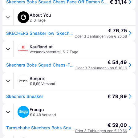
€ 31,14
Skechers Bobs Squad Chaos Face Off Damen Sportschuhe, Weiß, 36 EU
About You
2–3 Tage
€ 76,75
SKECHERS Sneaker low 'Skechers Bobs Squad Chaos - Face Off' altrosa
Oder 3 Zahlungen von € 25,58
Kaufland.at
Versandkostenfrei
,
5–7 Tage
€ 54,49
Skechers Bobs Squad Chaos-Face Off 117209 OFWT (37/OFWT)
Oder 3 Zahlungen von € 18,16
Bonprix
€ 5,99 Versand
€ 79,99
Skechers Sneaker
Fruugo
€ 0,49 Versand
€ 59,00
Turnschuhe Skechers Bobs Squad Chaos - Face Off weiß EU 39
Oder 3 Zahlungen von € 19,66