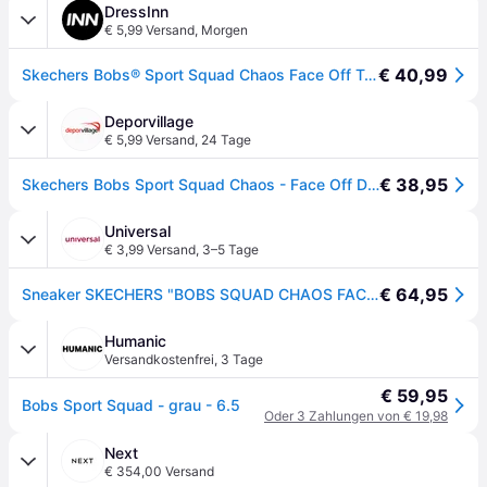
DressInn
€ 5,99 Versand
,
Morgen
€ 40,99
Skechers Bobs® Sport Squad Chaos Face Off Trainers Weiß EU 36 Frau
Deporvillage
€ 5,99 Versand
,
24 Tage
€ 38,95
Skechers Bobs Sport Squad Chaos - Face Off Damen Laufschuhe hellrosa - 40 - Pink
Universal
€ 3,99 Versand
,
3–5 Tage
€ 64,95
Sneaker SKECHERS "BOBS SQUAD CHAOS FACE OFF", Mädchen, Gr. 40, schwarz, Textil, Schuhe Sneaker, Freizeitschuh, Halbschuh, Schnürschuh mit Komfort-Innensohle, Topseller
Humanic
Versandkostenfrei
,
3 Tage
€ 59,95
Bobs Sport Squad - grau - 6.5
Oder 3 Zahlungen von € 19,98
Next
€ 354,00 Versand