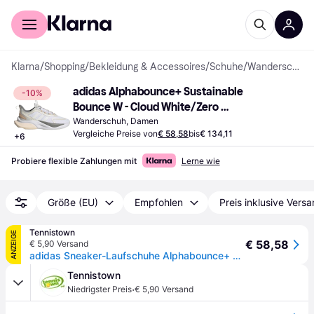
Für Shopper
Für Händler
Klarna
/
Shopping
/
Bekleidung & Accessoires
/
Schuhe
/
Wanderschuhe
adidas Alphabounce+ Sustainable 
-10%
Bounce W - Cloud White/Zero 
Metallic/Grey Three
Wanderschuh, Damen
Vergleiche Preise von
€ 58,58
bis
€ 134,11
+
6
Probiere flexible Zahlungen mit
Lerne wie
Größe (EU)
Empfohlen
Preis inklusive Vers
Tennistown
ANZEIGE
€ 58,58
€ 5,90 Versand
adidas Sneaker-Laufschuhe Alphabounce+ Sustainable Bounce weiss/beige/grau Damen
Tennistown
·
Niedrigster Preis
€ 5,90 Versand