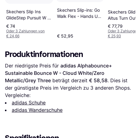
Skechers Slip-ins: Go
Skechers Slip Ins
Skechers Glid
Walk Flex - Hands Up
GlideStep Pursuit W -
Altus Turn Out
M - Black
White/Silver
Black
€ 74
€ 77,79
Oder 3 Zahlungen von
Oder 3 Zahlunge
€ 52,95
€ 24,66
€ 25,93
Produktinformationen
Der niedrigste Preis für 
adidas Alphabounce+ 
Sustainable Bounce W - Cloud White/Zero 
Metallic/Grey Three
 beträgt derzeit 
€ 58,58
. Dies ist 
der günstigste Preis im Vergleich zu 
3
 anderen Shops.
Vergleiche:
adidas Schuhe
adidas Wanderschuhe