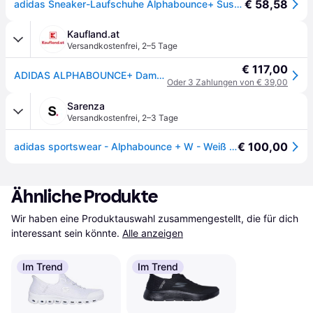
€ 58,58
adidas Sneaker-Laufschuhe Alphabounce+ Sustainable Bounce weiss/beige/grau Damen
Kaufland.at
Versandkostenfrei
,
2–5 Tage
€ 117,00
ADIDAS ALPHABOUNCE+ Damen Schuhe HP6147 - weiß r. 40 ⅔
Oder 3 Zahlungen von € 39,00
Sarenza
Versandkostenfrei
,
2–3 Tage
€ 100,00
adidas sportswear - Alphabounce + W - Weiß - Sneaker - Größe 37 1/3
Ähnliche Produkte
Wir haben eine Produktauswahl zusammengestellt, die für dich 
interessant sein könnte.
Alle anzeigen
Im Trend
Im Trend