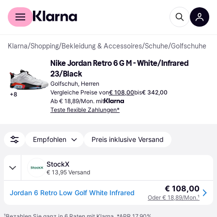
Für Shopper
Für Händler
Klarna
/
Shopping
/
Bekleidung & Accessoires
/
Schuhe
/
Golfschuhe
Nike Jordan Retro 6 G M - White/Infrared 
23/Black
Golfschuh, Herren
Vergleiche Preise von
€ 108,00
bis
€ 342,00
+
8
Ab € 18,89/Mon. mit
Teste flexible Zahlungen*
Empfohlen
Preis inklusive Versand
StockX
€ 13,95 Versand
€ 108,00
Jordan 6 Retro Low Golf White Infrared
Oder € 18,89/Mon.
¹
¹
Bezahlen Sie ganz in 6 Raten mit Klarna, *APR 17,90%.