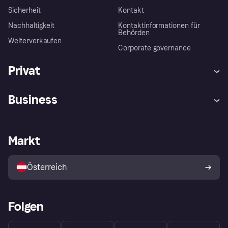
Sicherheit
Kontakt
Nachhaltigkeit
Kontaktinformationen für
Behörden
Weiterverkaufen
Corporate governance
Privat
Hilfe
Käuferschutzrichtlinien
Business
Einloggen
Beschwerden
Händlersupport
Entwicklerseite
Klarna App
Datenschutzeinstellungen
Händlerportal
Betriebsstatus
Markt
Shops entdecken
Dein Widerrufsrecht
Mit Klarna verkaufen
Plattformen und Partner
Österreich
Folgen