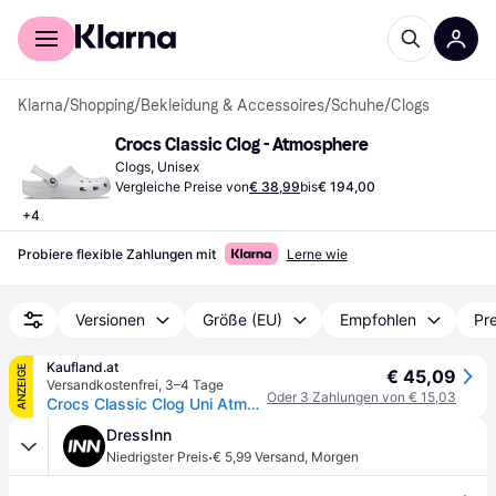
Für Shopper
Für Händler
Klarna
/
Shopping
/
Bekleidung & Accessoires
/
Schuhe
/
Clogs
Crocs Classic Clog - Atmosphere
Clogs, Unisex
Vergleiche Preise von
€ 38,99
bis
€ 194,00
+
4
Probiere flexible Zahlungen mit
Lerne wie
Versionen
Größe (EU)
Empfohlen
Pre
Kaufland.at
ANZEIGE
€ 45,09
Versandkostenfrei
,
3–4 Tage
Oder 3 Zahlungen von € 15,03
Crocs Classic Clog Uni Atmosphere Grau 10001-1FT Leichte Croslite™ 34-35 EU
DressInn
·
Niedrigster Preis
€ 5,99 Versand
,
Morgen