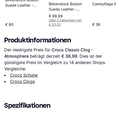
Birkenstock Boston
Camouflage A
Suede Leather -
Suede Leather -
Green Multi
Antique White
Faded Khaki
€ 99,99
Oder 3 Zahlungen von
€ 80
€ 36
€ 33,33
Produktinformationen
Der niedrigste Preis für 
Crocs Classic Clog - 
Atmosphere
 beträgt derzeit 
€ 38,99
. Dies ist der 
günstigste Preis im Vergleich zu 
14
 anderen Shops.
Vergleiche:
Crocs Schuhe
Crocs Clogs
Spezifikationen