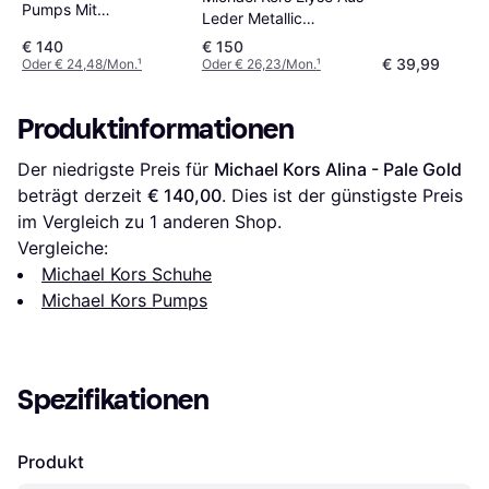
Pumps Mit
Leder Metallic
Elastischem Einsatz -
Krakelee Optik -
€ 140
€ 150
Gold
Goldton
€ 39,99
Oder € 24,48/Mon.
¹
Oder € 26,23/Mon.
¹
Produktinformationen
Der niedrigste Preis für 
Michael Kors Alina - Pale Gold
beträgt derzeit 
€ 140,00
. Dies ist der günstigste Preis 
im Vergleich zu 1 anderen Shop.
Vergleiche:
Michael Kors Schuhe
Michael Kors Pumps
Spezifikationen
Produkt