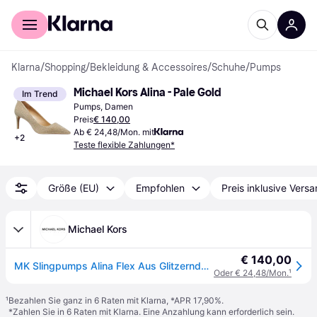
Für Shopper
Für Händler
Klarna
/
Shopping
/
Bekleidung & Accessoires
/
Schuhe
/
Pumps
Michael Kors Alina - Pale Gold
Im Trend
Pumps, Damen
Preis
€ 140,00
Ab € 24,48/Mon. mit
+
2
Teste flexible Zahlungen*
Größe (EU)
Empfohlen
Preis inklusive Vers
Michael Kors
€ 140,00
MK Slingpumps Alina Flex Aus Glitzerndem Mesh Im Kettendesign - Goldton - Michael Kors - EU 36.5
Oder € 24,48/Mon.
¹
¹
Bezahlen Sie ganz in 6 Raten mit Klarna, *APR 17,90%.
*Zahlen Sie in 6 Raten mit Klarna. Eine Anzahlung kann erforderlich sein.