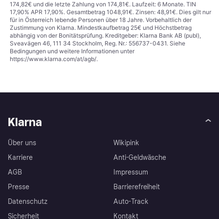
174,82€ und die letzte Zahlung von 174,81€. Laufzeit: 6 Monate. TIN
17,90% APR 17,90%. Gesamtbetrag 1048,91€. Zinsen: 48,91€. Dies gilt nur
für in Österreich lebende Personen über 18 Jahre. Vorbehaltlich der
Zustimmung von Klarna. Mindestkaufbetrag 25€ und Höchstbetrag
abhängig von der Bonitätsprüfung. Kreditgeber: Klarna Bank AB (publ),
Sveavägen 46, 111 34 Stockholm, Reg. Nr.: 556737-0431. Siehe
Bedingungen und weitere Informationen unter
https://www.klarna.com/at/agb/
.
Klarna
Über uns
Wikipink
Karriere
Anti-Geldwäsche
AGB
Impressum
Presse
Barrierefreiheit
Datenschutz
Auto-Track
Sicherheit
Kontakt