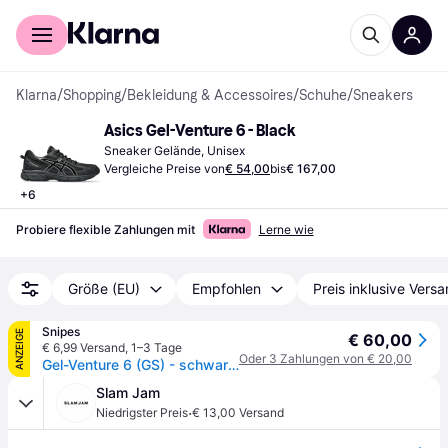
Für Shopper
Für Händler
Klarna
/
Shopping
/
Bekleidung & Accessoires
/
Schuhe
/
Sneakers
Asics Gel-Venture 6 - Black
Sneaker Gelände, Unisex
Vergleiche Preise von
€ 54,00
bis
€ 167,00
+
6
Probiere flexible Zahlungen mit
Lerne wie
Größe (EU)
Empfohlen
Preis inklusive Vers
Snipes
ANZEIGE
€ 60,00
€ 6,99 Versand
,
1–3 Tage
Oder 3 Zahlungen von € 20,00
Gel-Venture 6 (GS) - schwarz - 39.5
Slam Jam
·
Niedrigster Preis
€ 13,00 Versand