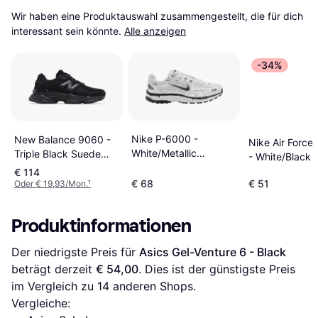
Wir haben eine Produktauswahl zusammengestellt, die für dich 
interessant sein könnte.
Alle anzeigen
-34%
Nike P-6000 -
New Balance 9060 -
Nike Air Force 
White/Metallic
Triple Black Suede
- White/Black
Silver/Black
U9060BPM
€ 114
€ 68
€ 51
Oder € 19,93/Mon.
¹
Produktinformationen
Der niedrigste Preis für 
Asics Gel-Venture 6 - Black
beträgt derzeit 
€ 54,00
. Dies ist der günstigste Preis 
im Vergleich zu 
14
 anderen Shops.
Vergleiche: