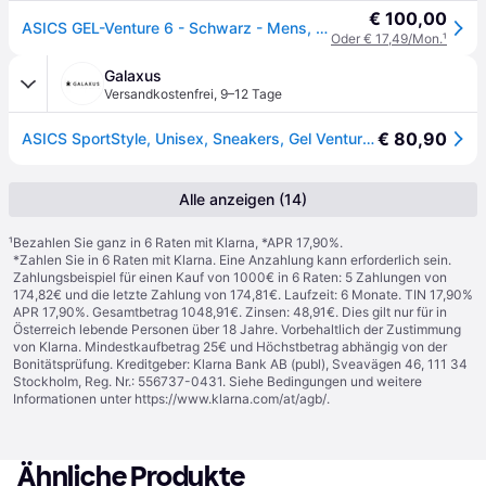
€ 100,00
ASICS GEL-Venture 6 - Schwarz - Mens, Schwarz - 42
Oder € 17,49/Mon.
¹
Galaxus
Versandkostenfrei
,
9–12 Tage
€ 80,90
ASICS SportStyle, Unisex, Sneakers, Gel Venture 6, Schwarz, (42.5)
Alle anzeigen (14)
¹
Bezahlen Sie ganz in 6 Raten mit Klarna, *APR 17,90%.
*Zahlen Sie in 6 Raten mit Klarna. Eine Anzahlung kann erforderlich sein.
Zahlungsbeispiel für einen Kauf von 1000€ in 6 Raten: 5 Zahlungen von
174,82€ und die letzte Zahlung von 174,81€. Laufzeit: 6 Monate. TIN 17,90%
APR 17,90%. Gesamtbetrag 1048,91€. Zinsen: 48,91€. Dies gilt nur für in
Österreich lebende Personen über 18 Jahre. Vorbehaltlich der Zustimmung
von Klarna. Mindestkaufbetrag 25€ und Höchstbetrag abhängig von der
Bonitätsprüfung. Kreditgeber: Klarna Bank AB (publ), Sveavägen 46, 111 34
Stockholm, Reg. Nr.: 556737-0431. Siehe Bedingungen und weitere
Informationen unter
https://www.klarna.com/at/agb/
.
Ähnliche Produkte