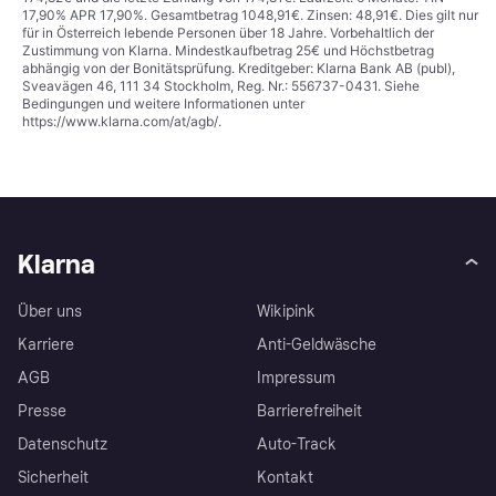
17,90% APR 17,90%. Gesamtbetrag 1048,91€. Zinsen: 48,91€. Dies gilt nur
für in Österreich lebende Personen über 18 Jahre. Vorbehaltlich der
Zustimmung von Klarna. Mindestkaufbetrag 25€ und Höchstbetrag
abhängig von der Bonitätsprüfung. Kreditgeber: Klarna Bank AB (publ),
Sveavägen 46, 111 34 Stockholm, Reg. Nr.: 556737-0431. Siehe
Bedingungen und weitere Informationen unter
https://www.klarna.com/at/agb/
.
Klarna
Über uns
Wikipink
Karriere
Anti-Geldwäsche
AGB
Impressum
Presse
Barrierefreiheit
Datenschutz
Auto-Track
Sicherheit
Kontakt