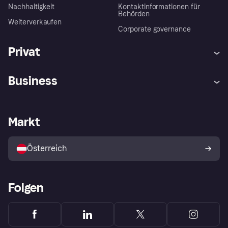
Nachhaltigkeit
Kontaktinformationen für
Behörden
Weiterverkaufen
Corporate governance
Privat
Hilfe
Käuferschutzrichtlinien
Business
Einloggen
Beschwerden
Händlersupport
Entwicklerseite
Klarna App
Datenschutzeinstellungen
Händlerportal
Betriebsstatus
Markt
Shops entdecken
Dein Widerrufsrecht
Mit Klarna verkaufen
Plattformen und Partner
Österreich
Folgen