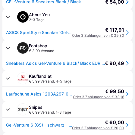
€ 54,00
GEL-Venture 6 Sneakers Black / Black
About You
2–3 Tage
€ 117,91
ASICS SportStyle Sneaker 'Gel-Venture 6' schwarz / weiß
Oder 3 Zahlungen von € 39,30
Footshop
€ 3,99 Versand
€ 90,49
Sneakers Asics Gel-Venture 6 Black/ Black EUR 36
Kaufland.at
€ 5,99 Versand
,
4–5 Tage
€ 99,50
Laufschuhe Asics 1203A297-002 für Herren
Oder 3 Zahlungen von € 33,16
Snipes
€ 6,99 Versand
,
1–3 Tage
€ 60,00
Gel-Venture 6 (GS) - schwarz - 37.5
Oder 3 Zahlungen von € 20,00