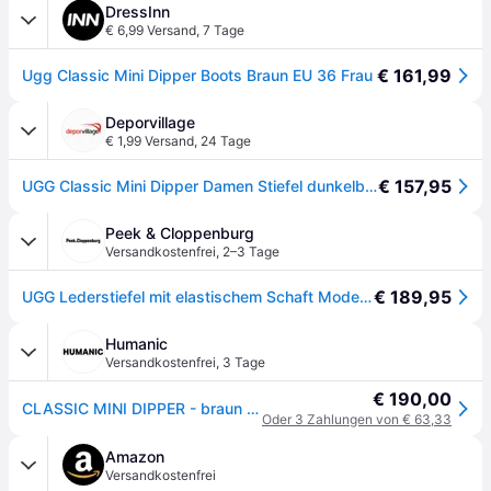
DressInn
€ 6,99 Versand
,
7 Tage
€ 161,99
Ugg Classic Mini Dipper Boots Braun EU 36 Frau
Deporvillage
€ 1,99 Versand
,
24 Tage
€ 157,95
UGG Classic Mini Dipper Damen Stiefel dunkelbraun/orange - 41 - Brown
Peek & Cloppenburg
Versandkostenfrei
,
2–3 Tage
€ 189,95
UGG Lederstiefel mit elastischem Schaft Modell 'CLASSIC MINI DIPPER' in Camel, Größe 41
Humanic
Versandkostenfrei
,
3 Tage
€ 190,00
CLASSIC MINI DIPPER - braun - 6
Oder 3 Zahlungen von € 63,33
Amazon
Versandkostenfrei