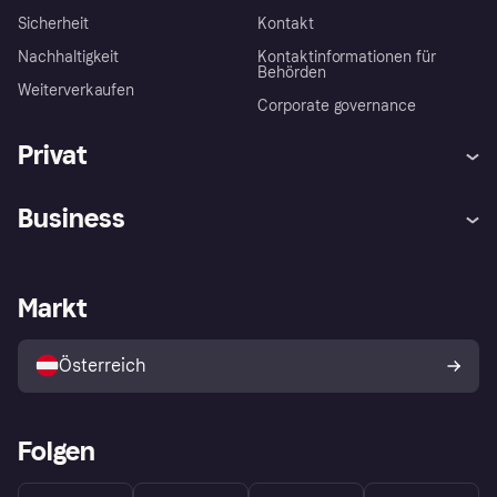
Sicherheit
Kontakt
Nachhaltigkeit
Kontaktinformationen für
Behörden
Weiterverkaufen
Corporate governance
Privat
Hilfe
Käuferschutzrichtlinien
Business
Einloggen
Beschwerden
Händlersupport
Entwicklerseite
Klarna App
Datenschutzeinstellungen
Händlerportal
Betriebsstatus
Markt
Shops entdecken
Dein Widerrufsrecht
Mit Klarna verkaufen
Plattformen und Partner
Österreich
Folgen