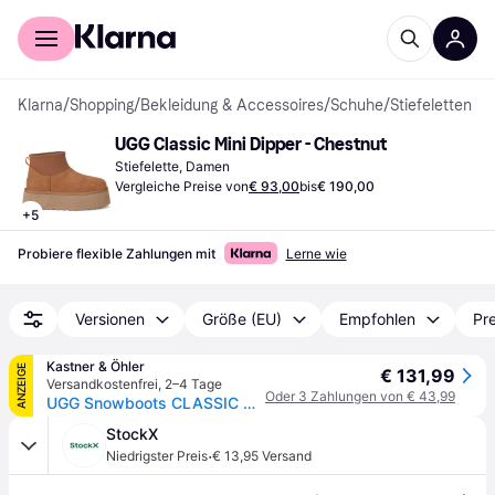
Für Shopper
Für Händler
Klarna
/
Shopping
/
Bekleidung & Accessoires
/
Schuhe
/
Stiefeletten
UGG Classic Mini Dipper - Chestnut
Stiefelette, Damen
Vergleiche Preise von
€ 93,00
bis
€ 190,00
+
5
Probiere flexible Zahlungen mit
Lerne wie
Versionen
Größe (EU)
Empfohlen
Pre
Kastner & Öhler
ANZEIGE
€ 131,99
Versandkostenfrei
,
2–4 Tage
Oder 3 Zahlungen von € 43,99
UGG Snowboots CLASSIC MINI DIPPER camel | 41
StockX
·
Niedrigster Preis
€ 13,95 Versand