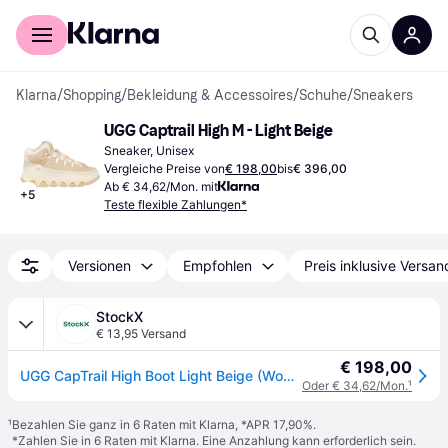
Für Shopper
Für Händler
Klarna
/
Shopping
/
Bekleidung & Accessoires
/
Schuhe
/
Sneakers
UGG Captrail High M - Light Beige
Sneaker, Unisex
Vergleiche Preise von
€ 198,00
bis
€ 396,00
Ab € 34,62/Mon. mit
+
5
Teste flexible Zahlungen*
Versionen
Empfohlen
Preis inklusive Versan
StockX
€ 13,95 Versand
€ 198,00
UGG CapTrail High Boot Light Beige (Women's)
Oder € 34,62/Mon.
¹
¹
Bezahlen Sie ganz in 6 Raten mit Klarna, *APR 17,90%.
*Zahlen Sie in 6 Raten mit Klarna. Eine Anzahlung kann erforderlich sein.