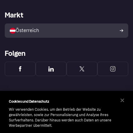
Händlersupport
Entwicklerseite
Klarna App
Datenschutzeinstellungen
Händlerportal
Betriebsstatus
Markt
Shops entdecken
Dein Widerrufsrecht
Mit Klarna verkaufen
Plattformen und Partner
Österreich
Folgen
Cookies und Datenschutz
Wir verwenden Cookies, um den Betrieb der Website zu
gewährleisten, sowie zur Personalisierung und Analyse Ihres
Surfverhaltens. Darüber hinaus werden auch Daten an unsere
Werbepartner übermittelt.