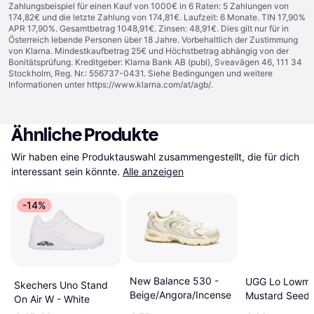
Zahlungsbeispiel für einen Kauf von 1000€ in 6 Raten: 5 Zahlungen von
174,82€ und die letzte Zahlung von 174,81€. Laufzeit: 6 Monate. TIN 17,90%
APR 17,90%. Gesamtbetrag 1048,91€. Zinsen: 48,91€. Dies gilt nur für in
Österreich lebende Personen über 18 Jahre. Vorbehaltlich der Zustimmung
von Klarna. Mindestkaufbetrag 25€ und Höchstbetrag abhängig von der
Bonitätsprüfung. Kreditgeber: Klarna Bank AB (publ), Sveavägen 46, 111 34
Stockholm, Reg. Nr.: 556737-0431. Siehe Bedingungen und weitere
Informationen unter
https://www.klarna.com/at/agb/
.
Ähnliche Produkte
Wir haben eine Produktauswahl zusammengestellt, die für dich 
interessant sein könnte.
Alle anzeigen
-14%
New Balance 530 -
UGG Lo Lowme
Skechers Uno Stand
Beige/Angora/Incense
Mustard Seed
On Air W - White