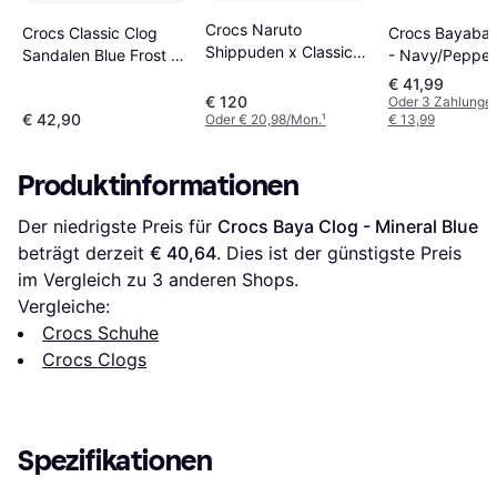
Crocs Naruto
Crocs Bayaban
Crocs Classic Clog
Shippuden x Classic
- Navy/Pepper
Sandalen Blue Frost -
Clog - Navy
Blau
€ 41,99
€ 120
Oder 3 Zahlunge
€ 42,90
Oder € 20,98/Mon.
¹
€ 13,99
Produktinformationen
Der niedrigste Preis für 
Crocs Baya Clog - Mineral Blue
beträgt derzeit 
€ 40,64
. Dies ist der günstigste Preis 
im Vergleich zu 
3
 anderen Shops.
Vergleiche:
Crocs Schuhe
Crocs Clogs
Spezifikationen