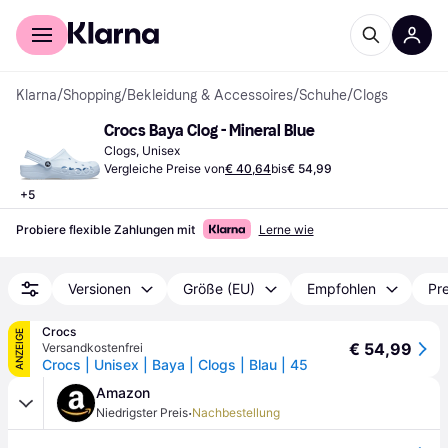
Für Shopper
Für Händler
Klarna
/
Shopping
/
Bekleidung & Accessoires
/
Schuhe
/
Clogs
Crocs Baya Clog - Mineral Blue
Clogs, Unisex
Vergleiche Preise von
€ 40,64
bis
€ 54,99
+
5
Probiere flexible Zahlungen mit
Lerne wie
Versionen
Größe (EU)
Empfohlen
Pre
Crocs
ANZEIGE
€ 54,99
Versandkostenfrei
Crocs | Unisex | Baya | Clogs | Blau | 45
Amazon
·
Niedrigster Preis
Nachbestellung