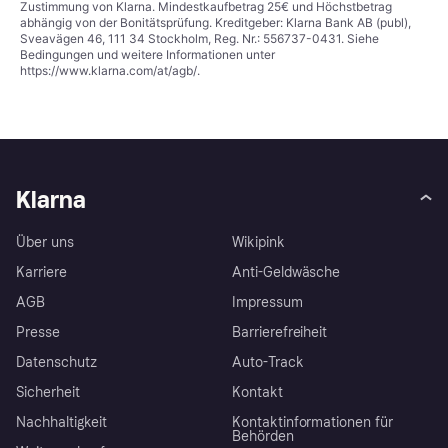
Zustimmung von Klarna. Mindestkaufbetrag 25€ und Höchstbetrag
abhängig von der Bonitätsprüfung. Kreditgeber: Klarna Bank AB (publ),
Sveavägen 46, 111 34 Stockholm, Reg. Nr.: 556737-0431. Siehe
Bedingungen und weitere Informationen unter
https://www.klarna.com/at/agb/
.
Klarna
Über uns
Wikipink
Karriere
Anti-Geldwäsche
AGB
Impressum
Presse
Barrierefreiheit
Datenschutz
Auto-Track
Sicherheit
Kontakt
Nachhaltigkeit
Kontaktinformationen für
Behörden