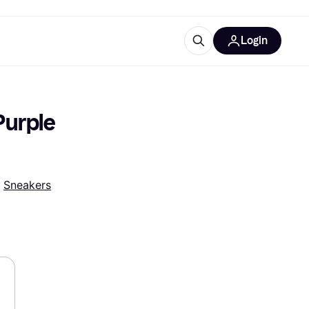
Login
Weitere Informationen
sstattung
M
Was ist Klarna?
urple 
 
Sneakers
tegorien