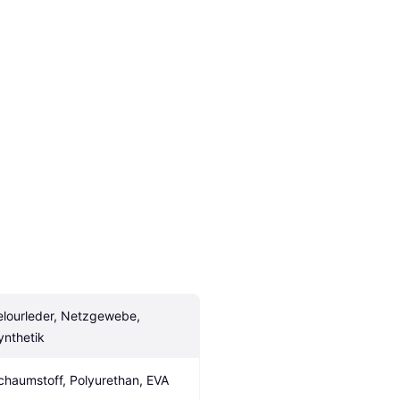
elourleder, Netzgewebe, 
ynthetik
chaumstoff, Polyurethan, EVA