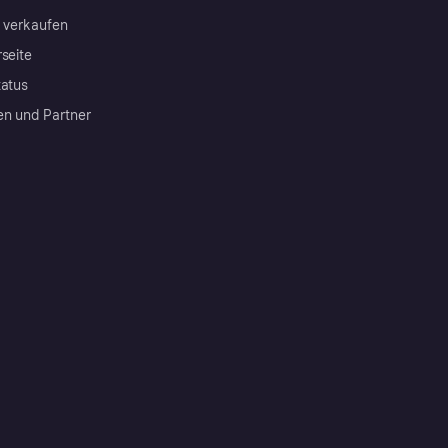
a verkaufen
rseite
tatus
en und Partner