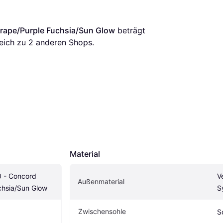
rape/Purple Fuchsia/Sun Glow
 beträgt 
eich zu 
2
 anderen Shops.
Material
 - Concord 
V
Außenmaterial
chsia/Sun Glow
S
Zwischensohle
S