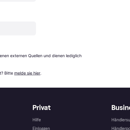
en externen Quellen und dienen lediglich 
? Bitte 
melde sie hier
.
Privat
Busin
Hilfe
Händlersu
Einloggen
Händlerpo