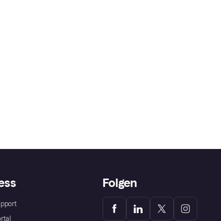
ess
Folgen
pport
rtal