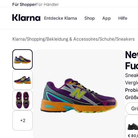
Für Shopper
Für Händler
Entdecke Klarna
Shop
App
Hilfe
Klarna
/
Shopping
/
Bekleidung & Accessoires
/
Schuhe
/
Sneakers
Zahlungsmethoden
Shops
Zahlungsmethoden
MediaM
Ne
Sofort bezahlen
H&M
Bezahle in 3
Temu
Fu
Teilzahlungen
Kauflan
Bezahle in bis zu 30
Samsu
Sneak
Tagen
Vergl
Ratenzahlung
Probi
Alle Shops
Größ
Gr
+2
€ 80,