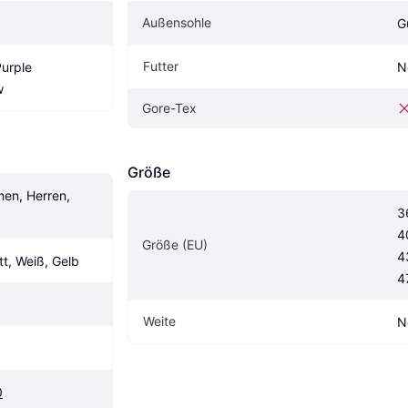
Außensohle
G
Futter
rple 
N
w
Gore-Tex
Größe
n, Herren, 
3
4
Größe (EU)
4
tt, Weiß, Gelb
4
Weite
N
0