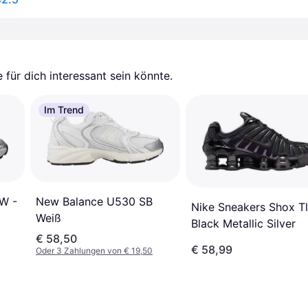
für dich interessant sein könnte.
Im Trend
New Balance U530 SB
 W -
Nike Sneakers Shox Tl
Weiß
Black Metallic Silver
st
€ 58,50
€ 58,99
Oder 3 Zahlungen von € 19,50